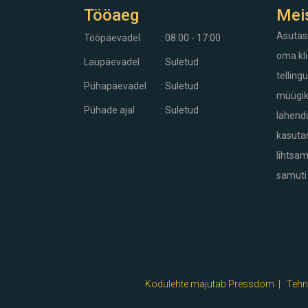
Tööaeg
Mei
Asutas
Tööpäevadel
: 08:00 - 17:00
oma kli
Laupäevadel
: Suletud
telling
Pühapäevadel
: Suletud
müügiks
Pühade ajal
: Suletud
lahendu
kasuta
lihtsa
samuti
Kodulehte majutab Pressdom |
Tehni