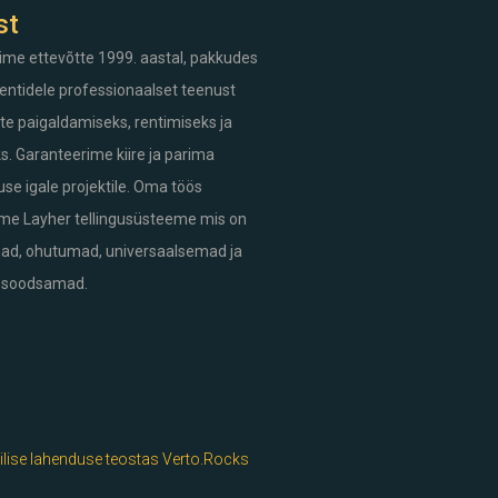
st
ime ettevõtte 1999. aastal, pakkudes
entidele professionaalset teenust
ute paigaldamiseks, rentimiseks ja
. Garanteerime kiire ja parima
se igale projektile. Oma töös
me Layher tellingusüsteeme mis on
mad, ohutumad, universaalsemad ja
 soodsamad.
lise lahenduse teostas Verto.Rocks