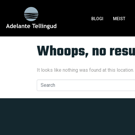
Silt:
Event System
BLOGI
MEIST
Home
Tag Archives: Event System
Whoops, no resu
It looks like nothing was found at this location