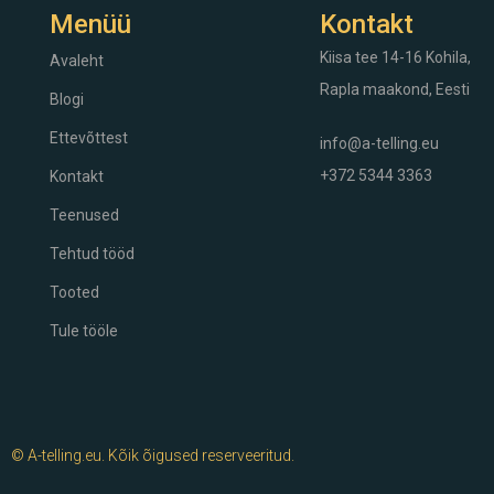
Menüü
Kontakt
Kiisa tee 14-16
Kohila,
Avaleht
Rapla maakond, Eesti
Blogi
Ettevõttest
info@a-telling.eu
+372 5344 3363
Kontakt
Teenused
Tehtud tööd
Tooted
Tule tööle
© A-telling.eu. Kõik õigused reserveeritud.