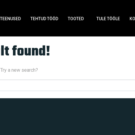
TEENUSED
TEHTUD TÖÖD
TOOTED
TULE TÖÖLE
K
lt found!
. Try a new search?