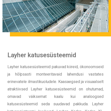
Layher katusesüsteemid
Layher katusesüsteemid pakuvad kiireid, ökonoomseid
ja hõlpsasti monteeritavaid lahendusi vastates
erinevatele ilmastikuoludele. Kaasaegsed ja visuaalselt
atraktiivsed Layher katusesüsteemid on ohutumad,
omavad väiksemat kaalu kui analoogsed
katusesüsteemid seda suudavad pakkuda. Layher