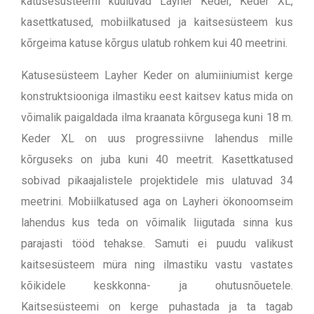
katusesüsteemi kuuluvad Layher Keder, Keder XL,
kasettkatused, mobiilkatused ja kaitsesüsteem kus
kõrgeima katuse kõrgus ulatub rohkem kui 40 meetrini.
Katusesüsteem Layher Keder on alumiiniumist kerge
konstruktsiooniga ilmastiku eest kaitsev katus mida on
võimalik paigaldada ilma kraanata kõrgusega kuni 18 m.
Keder XL on uus progressiivne lahendus mille
kõrguseks on juba kuni 40 meetrit. Kasettkatused
sobivad pikaajalistele projektidele mis ulatuvad 34
meetrini. Mobiilkatused aga on Layheri ökonoomseim
lahendus kus teda on võimalik liigutada sinna kus
parajasti tööd tehakse. Samuti ei puudu valikust
kaitsesüsteem müra ning ilmastiku vastu vastates
kõikidele keskkonna- ja ohutusnõuetele.
Kaitsesüsteemi on kerge puhastada ja ta tagab