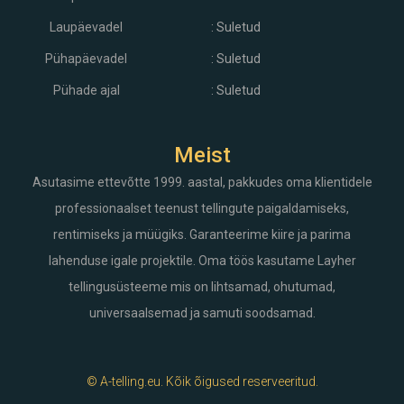
Laupäevadel
: Suletud
Pühapäevadel
: Suletud
Pühade ajal
: Suletud
Meist
Asutasime ettevõtte 1999. aastal, pakkudes oma klientidele
professionaalset teenust tellingute paigaldamiseks,
rentimiseks ja müügiks. Garanteerime kiire ja parima
lahenduse igale projektile. Oma töös kasutame Layher
tellingusüsteeme mis on lihtsamad, ohutumad,
universaalsemad ja samuti soodsamad.
© A-telling.eu. Kõik õigused reserveeritud.