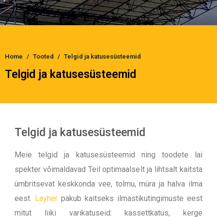
Home
Tooted
Telgid ja katusesüsteemid
Telgid ja katusesüsteemid
Telgid ja katusesüsteemid
Meie telgid ja katusesüsteemid ning toodete lai
spekter võimaldavad Teil optimaalselt ja lihtsalt kaitsta
ümbritsevat keskkonda vee, tolmu, müra ja halva ilma
eest.
Layher
pakub kaitseks ilmastikutingimuste eest
mitut liiki varikatuseid: kassettkatus, kerge