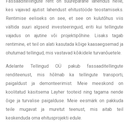
Fassaaditellingute rent on suurepärane lahendus neile,
kes vajavad ajutist lahendust ehitustööde teostamiseks.
Rentimise eeliseks on see, et see on kulutõhus viis
vältida suuri algseid investeeringuid, eriti kui tellingute
vajadus on ajutine või projektipõhine. Lisaks tagab
rentimine, et teil on alati kasutada kõige kaasaegsemad ja
ohutumad tellingud, mis vastavad kõikidele turvanõuetele.
Adelante Tellingud OÜ pakub fassaaditellingute
renditeenust, mis hõlmab ka tellingute transporti,
paigaldust ja demonteerimist. Meie meeskond on
koolitatud käsitsema Layher tooteid ning tagama nende
õige ja turvalise paigalduse. Meie eesmärk on pakkuda
teile mugavat ja muretut teenust, mis aitab teil
keskenduda oma ehitusprojekti edule.