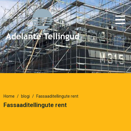
Home
blogi
Fassaaditellingute rent
Fassaaditellingute rent