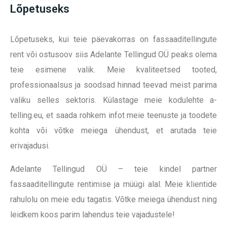
Lõpetuseks
Lõpetuseks, kui teie päevakorras on fassaaditellingute
rent või ostusoov siis Adelante Tellingud OÜ peaks olema
teie esimene valik. Meie kvaliteetsed tooted,
professionaalsus ja soodsad hinnad teevad meist parima
valiku selles sektoris. Külastage meie kodulehte a-
telling.eu, et saada rohkem infot meie teenuste ja toodete
kohta või võtke meiega ühendust, et arutada teie
erivajadusi.
Adelante Tellingud OÜ – teie kindel partner
fassaaditellingute rentimise ja müügi alal. Meie klientide
rahulolu on meie edu tagatis. Võtke meiega ühendust ning
leidkem koos parim lahendus teie vajadustele!