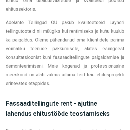
tuntud oma usaldusväärsuse ja kvaliteedi poolest
ehitussektoris.
Adelante Tellingud OÜ pakub kvaliteetseid Layheri
tellingutooteid nii müügiks kui rentimiseks ja kuhu kuulub
ka paigaldus. Oleme pühendunud oma klientidele parima
võimaliku teenuse pakkumisele, alates esialgsest
konsultatsioonist kuni fassaaditellingute paigaldamise ja
demonteerimiseni. Meie kogenud ja professionaalne
meeskond on alati valmis aitama teid teie ehitusprojekti
erinevates etappides.
Fassaaditellingute rent - ajutine
lahendus ehitustööde teostamiseks