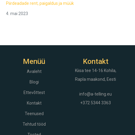
Piirdeadade rent, paigaldus ja müük
4. mai 2023
Menüü
Kontakt
Kiisa tee 14-16
Kohila,
Avaleht
Rapla maakond, Eesti
Blogi
Ettevõttest
info@a-telling.eu
+372 5344 3363
Kontakt
Teenused
Tehtud tööd
Tooted