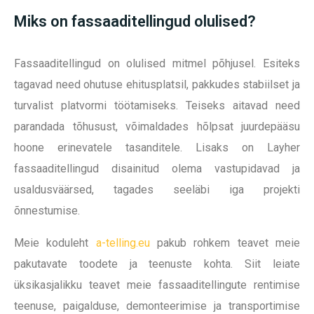
Miks on fassaaditellingud olulised?
Fassaaditellingud on olulised mitmel põhjusel. Esiteks
tagavad need ohutuse ehitusplatsil, pakkudes stabiilset ja
turvalist platvormi töötamiseks. Teiseks aitavad need
parandada tõhusust, võimaldades hõlpsat juurdepääsu
hoone erinevatele tasanditele. Lisaks on Layher
fassaaditellingud disainitud olema vastupidavad ja
usaldusväärsed, tagades seeläbi iga projekti
õnnestumise.
Meie koduleht
a-telling.eu
pakub rohkem teavet meie
pakutavate toodete ja teenuste kohta. Siit leiate
üksikasjalikku teavet meie fassaaditellingute rentimise
teenuse, paigalduse, demonteerimise ja transportimise