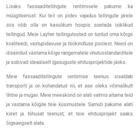
Lisaks fassaaditellingute rentimisele pakume ka
müügiteenust. Kui teil on pidev vajadus tellingute järele
siis võib olla on kasulikum hoopis soetada isiklikud
tellingud. Meie Layher tellingutooted on tuntud oma kõrge
kvaliteedi, vastupidavuse ja töökindluse poolest. Need on
disainitud vastama kõige rangematele ohutusstandarditele
ja sobivad ideaalselt igasuguste ehitusprojektide jaoks.
Meie fassaaditellingute rentimise teenus sisaldab
transporti ja on kohandatud nii, et see oleks võimalikult
lihtne ja mugav. Meie meeskond on alati valmis aitama teid
ja vastama kõigile teie küsimustele. Samuti pakume alati
kiiret ja tõhusat teenust, et teie ehitusprojekt saaks
õigeaegselt alata.