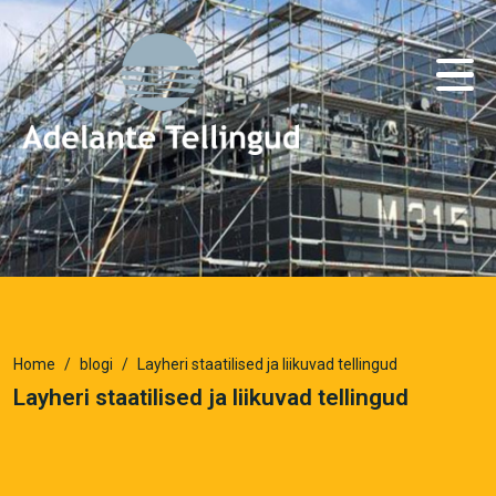
Home
blogi
Layheri staatilised ja liikuvad tellingud
Layheri staatilised ja liikuvad tellingud