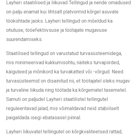
Layheri staatilised ja liikuvad Tellingud ja nende omadused
on palju enamat kui lihtsalt platvormid kõrgel asuvate
töökohtade jaoks. Layheri tellingud on mõeldud ka
ohutuse, tööefektiivsuse ja töötajate mugavuse
suurendamiseks.
Staatilised tellingud on varustatud turvasüsteemidega,
mis minimeerivad kukkumisohtu, näiteks turvapiirded,
käiguteed ja mõnikord ka turvakatted või -võrgud. Need
turvasüsteemid on disainitud nii, et töötajatel oleks mugav
ja turvaline liikuda ning töötada ka kõrgematel tasemetel.
Samuti on paljudel Layheri staatilistel tellingutel
reguleeritavad jalad, mis võimaldavad neid stabiilselt
paigaldada isegi ebatasasel pinnal.
Layheri liikuvatel tellingutel on kõrgkvaliteetsed rattad,