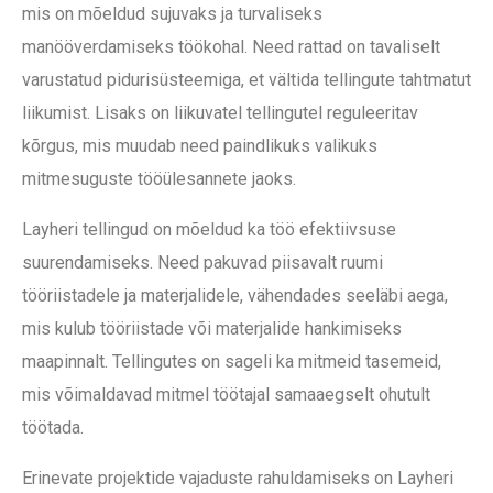
mis on mõeldud sujuvaks ja turvaliseks
manööverdamiseks töökohal. Need rattad on tavaliselt
varustatud pidurisüsteemiga, et vältida tellingute tahtmatut
liikumist. Lisaks on liikuvatel tellingutel reguleeritav
kõrgus, mis muudab need paindlikuks valikuks
mitmesuguste tööülesannete jaoks.
Layheri tellingud on mõeldud ka töö efektiivsuse
suurendamiseks. Need pakuvad piisavalt ruumi
tööriistadele ja materjalidele, vähendades seeläbi aega,
mis kulub tööriistade või materjalide hankimiseks
maapinnalt. Tellingutes on sageli ka mitmeid tasemeid,
mis võimaldavad mitmel töötajal samaaegselt ohutult
töötada.
Erinevate projektide vajaduste rahuldamiseks on Layheri