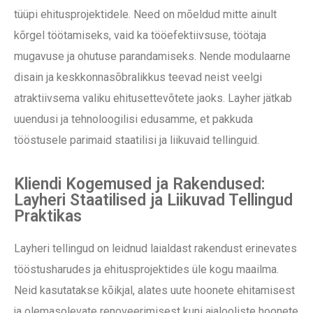
tüüpi ehitusprojektidele. Need on mõeldud mitte ainult
kõrgel töötamiseks, vaid ka tööefektiivsuse, töötaja
mugavuse ja ohutuse parandamiseks. Nende modulaarne
disain ja keskkonnasõbralikkus teevad neist veelgi
atraktiivsema valiku ehitusettevõtete jaoks. Layher jätkab
uuendusi ja tehnoloogilisi edusamme, et pakkuda
tööstusele parimaid staatilisi ja liikuvaid tellinguid.
Kliendi Kogemused ja Rakendused:
Layheri Staatilised ja Liikuvad Tellingud
Praktikas
Layheri tellingud on leidnud laialdast rakendust erinevates
tööstusharudes ja ehitusprojektides üle kogu maailma.
Neid kasutatakse kõikjal, alates uute hoonete ehitamisest
ja olemasolevate renoveerimisest kuni ajalooliste hoonete