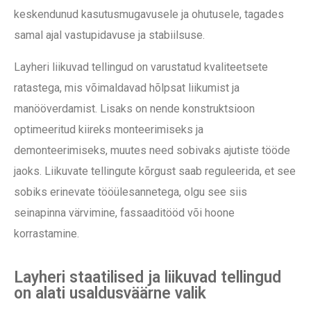
keskendunud kasutusmugavusele ja ohutusele, tagades
samal ajal vastupidavuse ja stabiilsuse.
Layheri liikuvad tellingud on varustatud kvaliteetsete
ratastega, mis võimaldavad hõlpsat liikumist ja
manööverdamist. Lisaks on nende konstruktsioon
optimeeritud kiireks monteerimiseks ja
demonteerimiseks, muutes need sobivaks ajutiste tööde
jaoks. Liikuvate tellingute kõrgust saab reguleerida, et see
sobiks erinevate tööülesannetega, olgu see siis
seinapinna värvimine, fassaaditööd või hoone
korrastamine.
Layheri staatilised ja liikuvad tellingud
on alati usaldusväärne valik