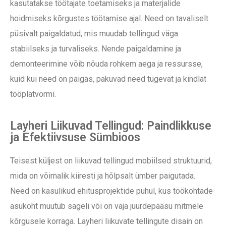
kasutatakse töötajate toetamiseks ja materjalide
hoidmiseks kõrgustes töötamise ajal. Need on tavaliselt
püsivalt paigaldatud, mis muudab tellingud väga
stabiilseks ja turvaliseks. Nende paigaldamine ja
demonteerimine võib nõuda rohkem aega ja ressursse,
kuid kui need on paigas, pakuvad need tugevat ja kindlat
tööplatvormi.
Layheri Liikuvad Tellingud: Paindlikkuse
ja Efektiivsuse Sümbioos
Teisest küljest on liikuvad tellingud mobiilsed struktuurid,
mida on võimalik kiiresti ja hõlpsalt ümber paigutada.
Need on kasulikud ehitusprojektide puhul, kus töökohtade
asukoht muutub sageli või on vaja juurdepääsu mitmele
kõrgusele korraga. Layheri liikuvate tellingute disain on