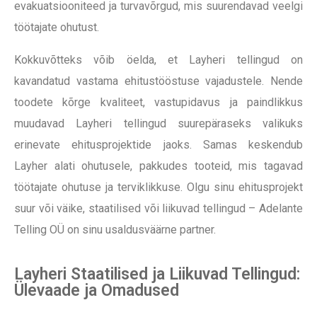
evakuatsiooniteed ja turvavõrgud, mis suurendavad veelgi
töötajate ohutust.
Kokkuvõtteks võib öelda, et Layheri tellingud on
kavandatud vastama ehitustööstuse vajadustele. Nende
toodete kõrge kvaliteet, vastupidavus ja paindlikkus
muudavad Layheri tellingud suurepäraseks valikuks
erinevate ehitusprojektide jaoks. Samas keskendub
Layher alati ohutusele, pakkudes tooteid, mis tagavad
töötajate ohutuse ja terviklikkuse. Olgu sinu ehitusprojekt
suur või väike, staatilised või liikuvad tellingud – Adelante
Telling OÜ on sinu usaldusväärne partner.
Layheri Staatilised ja Liikuvad Tellingud:
Ülevaade ja Omadused