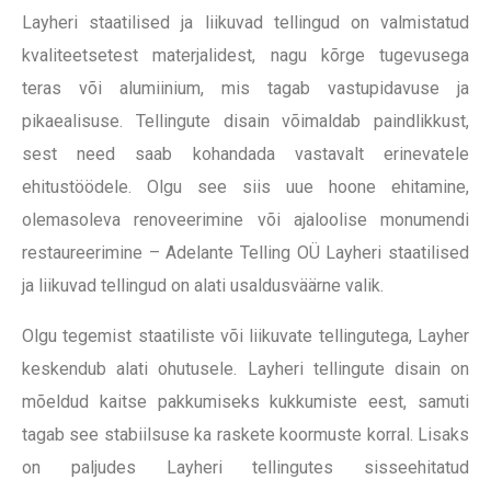
Layheri staatilised ja liikuvad tellingud on valmistatud
kvaliteetsetest materjalidest, nagu kõrge tugevusega
teras või alumiinium, mis tagab vastupidavuse ja
pikaealisuse. Tellingute disain võimaldab paindlikkust,
sest need saab kohandada vastavalt erinevatele
ehitustöödele. Olgu see siis uue hoone ehitamine,
olemasoleva renoveerimine või ajaloolise monumendi
restaureerimine – Adelante Telling OÜ Layheri staatilised
ja liikuvad tellingud on alati usaldusväärne valik.
Olgu tegemist staatiliste või liikuvate tellingutega, Layher
keskendub alati ohutusele. Layheri tellingute disain on
mõeldud kaitse pakkumiseks kukkumiste eest, samuti
tagab see stabiilsuse ka raskete koormuste korral. Lisaks
on paljudes Layheri tellingutes sisseehitatud