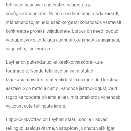
tellingud saadaval erinevates suurustes ja
konfiguratsioonides. Need on valmistatud modulaarselt,
mis tähendab, et neid saab kergesti kohandada vastavalt
konkreetse projekti vajadustele. Lisaks on need loodud
vastupidavaks, et taluda äärmuslikke ilmastikutingimusi,
nagu vihm, tuul või lumi.
Layher on pühendunud ka keskkonnasõbralikule
tootmisele. Nende tellingud on valmistatud
taaskasutatavatest materjalidest ja on mõeldud kestma
aastaid. See mitte ainult ei vähenda jäätmekogust, vaid
tagab ka toodete pikema eluea, mis omakorda vähendab
vajadust uute tellingute järele.
Lõppkokkuvõttes on Layheri staatilised ja liikuvad
tellingud usaldusväärne, vastupidav ja ohutu valik igat