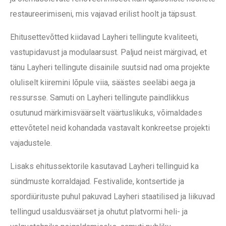
restaureerimiseni, mis vajavad erilist hoolt ja täpsust.
Ehitusettevõtted kiidavad Layheri tellingute kvaliteeti,
vastupidavust ja modulaarsust. Paljud neist märgivad, et
tänu Layheri tellingute disainile suutsid nad oma projekte
oluliselt kiiremini lõpule viia, säästes seeläbi aega ja
ressursse. Samuti on Layheri tellingute paindlikkus
osutunud märkimisväärselt väärtuslikuks, võimaldades
ettevõtetel neid kohandada vastavalt konkreetse projekti
vajadustele.
Lisaks ehitussektorile kasutavad Layheri tellinguid ka
sündmuste korraldajad. Festivalide, kontsertide ja
spordiürituste puhul pakuvad Layheri staatilised ja liikuvad
tellingud usaldusväärset ja ohutut platvormi heli- ja