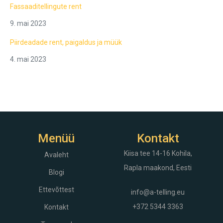
Fassaaditellingute rent
9. mai 2023
Piirdeadade rent, paigaldus ja müük
4. mai 2023
Menüü
Kontakt
Kiisa tee 14-16
Kohila,
Avaleht
Rapla maakond, Eesti
Blogi
Ettevõttest
info@a-telling.eu
+372 5344 3363
Kontakt