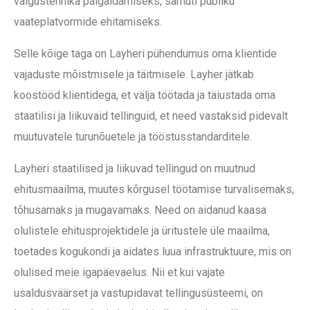
valgustehnika paigaldamiseks, samuti publiku
vaateplatvormide ehitamiseks.
Selle kõige taga on Layheri pühendumus oma klientide
vajaduste mõistmisele ja täitmisele. Layher jätkab
koostööd klientidega, et välja töötada ja täiustada oma
staatilisi ja liikuvaid tellinguid, et need vastaksid pidevalt
muutuvatele turunõuetele ja tööstusstandarditele.
Layheri staatilised ja liikuvad tellingud on muutnud
ehitusmaailma, muutes kõrgusel töötamise turvalisemaks,
tõhusamaks ja mugavamaks. Need on aidanud kaasa
olulistele ehitusprojektidele ja üritustele üle maailma,
toetades kogukondi ja aidates luua infrastruktuure, mis on
olulised meie igapäevaelus. Nii et kui vajate
usaldusväärset ja vastupidavat tellingusüsteemi, on