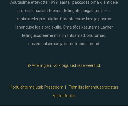
Asutasime ettevõtte 1999. aastal, pakkudes oma klientidele
professionaalset teenust tellingute paigaldamiseks,
rentimiseks ja müügiks. Garanteerime kiire ja parima
lahenduse igale projektile. Oma töös kasutame Layher
tellingusüsteeme mis on lihtsamad, ohutumad,
universaalsemad ja samuti soodsamad.
© A-telling.eu. Kõik õigused reserveeritud.
Kodulehte majutab Pressdom |
Tehnilise lahenduse teostas
Verto.Rocks