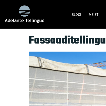
Silt:
Layher tooted
BLOGI
MEIST
Home
Tag Archives: Layher tooted
Fassaaditellingu