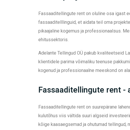
Fassaaditellingute rent on oluline osa igast 
fassaaditelllinguid, et aidata teil oma projek
pikaajaline kogemus ja professionaalsus. Mei
ehitussektoris.
Adelante Tellingud OÜ pakub kvaliteetseid La
klientidele parima võimaliku teenuse pakkumi
kogenud ja professionaalne meeskond on alati
Fassaaditellingute rent -
Fassaaditellingute rent on suurepärane lahen
kulutõhus viis vältida suuri algseid investeerin
kõige kaasaegsemad ja ohutumad tellingud, m