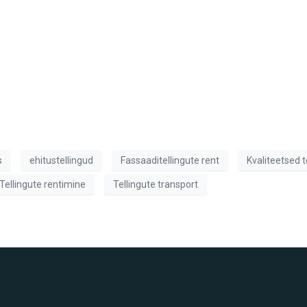
s
ehitustellingud
Fassaaditellingute rent
Kvaliteetsed t
Tellingute rentimine
Tellingute transport