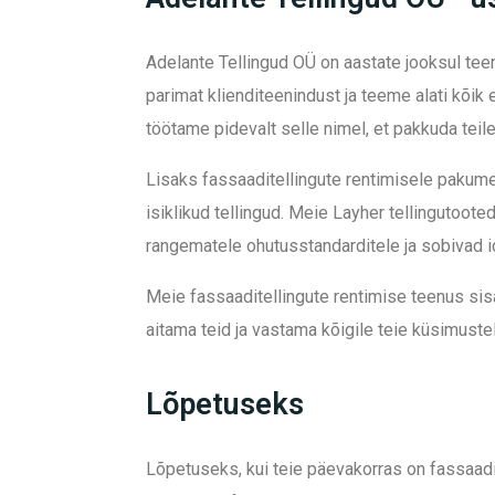
Adelante Tellingud OÜ on aastate jooksul t
parimat klienditeenindust ja teeme alati kõik 
töötame pidevalt selle nimel, et pakkuda teil
Lisaks fassaaditellingute rentimisele pakume 
isiklikud tellingud. Meie Layher tellingutoot
rangematele ohutusstandarditele ja sobivad i
Meie fassaaditellingute rentimise teenus sisa
aitama teid ja vastama kõigile teie küsimustel
Lõpetuseks
Lõpetuseks, kui teie päevakorras on fassaadi