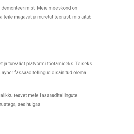
t ja demonteerimist. Meie meeskond on
 teile mugavat ja muretut teenust, mis aitab
t ja turvalist platvormi töötamiseks. Teiseks
Layher fassaaditellingud disainitud olema
alikku teavet meie fassaaditellingute
nustega, sealhulgas