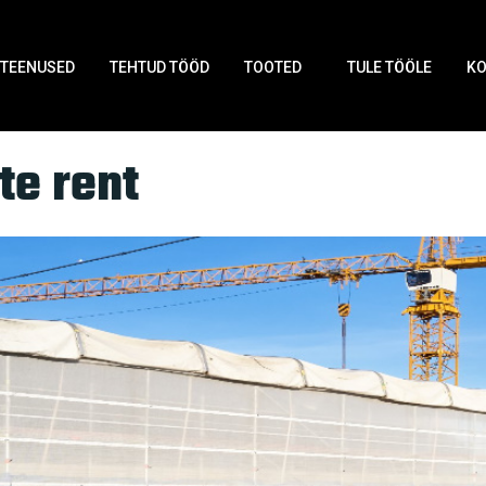
TEENUSED
TEHTUD TÖÖD
TOOTED
TULE TÖÖLE
K
te rent