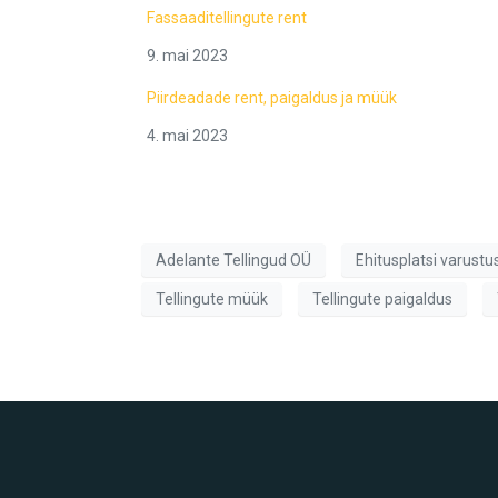
Fassaaditellingute rent
9. mai 2023
Piirdeadade rent, paigaldus ja müük
4. mai 2023
Adelante Tellingud OÜ
Ehitusplatsi varustu
Tellingute müük
Tellingute paigaldus