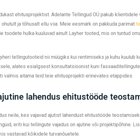
edukast ehitusprojektist. Adelante Tellingud OÜ pakub klientidele 
te ohutult ja tõhusalt ellu viia. Meie eesmärk on pakkuda parimat
t
e toodete hulka kuuluvad ainult Layher tooted, mis on tuntud om
yheri tellingutooteid nii müügiks kui rentimiseks ja kuhu kuulu
sele, alates esialgsest konsultatsioonist kuni fassaaditellingu
 valmis aitama teid teie ehitusprojekti erinevates etappides.
 ajutine lahendus ehitustööde teosta
dus neile, kes vajavad ajutist lahendust ehitustööde teostamise
guid, eriti kui tellingute vajadus on ajutine või projektipõhine. Li
is vastavad kõikidele turvanõuetele.