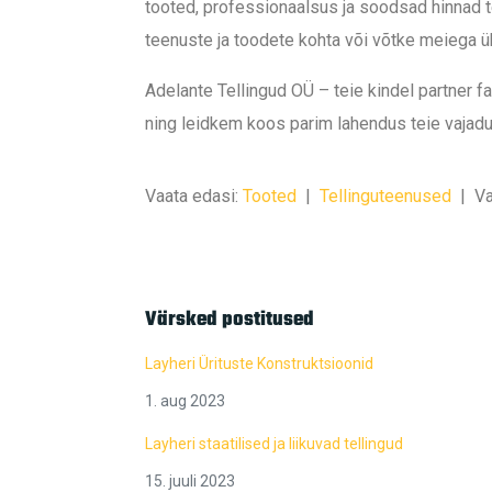
tooted, professionaalsus ja soodsad hinnad t
teenuste ja toodete kohta või võtke meiega üh
Adelante Tellingud OÜ – teie kindel partner f
ning leidkem koos parim lahendus teie vajadu
Vaata edasi:
Tooted
|
Tellinguteenused
|
Va
Värsked postitused
Layheri Ürituste Konstruktsioonid
1. aug 2023
Layheri staatilised ja liikuvad tellingud
15. juuli 2023