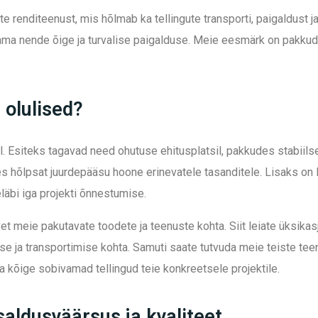
te renditeenust, mis hõlmab ka tellingute transporti, paigaldus
ama nende õige ja turvalise paigalduse. Meie eesmärk on pakkuda
 olulised?
. Esiteks tagavad need ohutuse ehitusplatsil, pakkudes stabiilse
 hõlpsat juurdepääsu hoone erinevatele tasanditele. Lisaks on 
äbi iga projekti õnnestumise.
 meie pakutavate toodete ja teenuste kohta. Siit leiate üksikasj
e ja transportimise kohta. Samuti saate tutvuda meie teiste tee
da kõige sobivamad tellingud teie konkreetsele projektile.
saldusväärsus ja kvaliteet