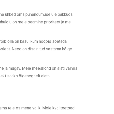
Oleme uhked oma pühendumuse üle pakkuda
rahulolu on meie peamine prioriteet ja me
 võib olla on kasulikum hoopis soetada
poolest. Need on disainitud vastama kõige
htne ja mugav. Meie meeskond on alati valmis
ojekt saaks õigeaegselt alata.
lema teie esimene valik. Meie kvaliteetsed