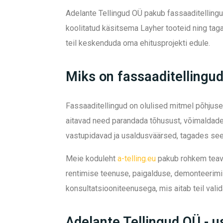
Adelante Tellingud OÜ pakub fassaaditellingu
koolitatud käsitsema Layher tooteid ning tag
teil keskenduda oma ehitusprojekti edule.
Miks on fassaaditellingud
Fassaaditellingud on olulised mitmel põhjusel
aitavad need parandada tõhusust, võimaldades
vastupidavad ja usaldusväärsed, tagades seel
Meie koduleht
a-telling.eu
pakub rohkem teavet
rentimise teenuse, paigalduse, demonteerimis
konsultatsiooniteenusega, mis aitab teil vali
Adelante Tellingud OÜ - u