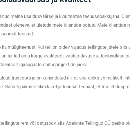
eeninud maine usaldusväärse ja kvaliteetse teenusepakkujana. 
endast oleneva, et ületada meie klientide ootusi. Meie klientide 
e parimat teenust.
ka müügiteenust. Kui teil on pidev vajadus tellingute järele siis
ed on tuntud oma kõrge kvaliteedi, vastupidavuse ja töökindluse 
deaalselt igasuguste ehitusprojektide jaoks.
ldab transporti ja on kohandatud nii, et see oleks võimalikult li
e. Samuti pakume alati kiiret ja tõhusat teenust, et teie ehituspr
tellingute rent või ostusoov siis Adelante Tellingud OÜ peaks o