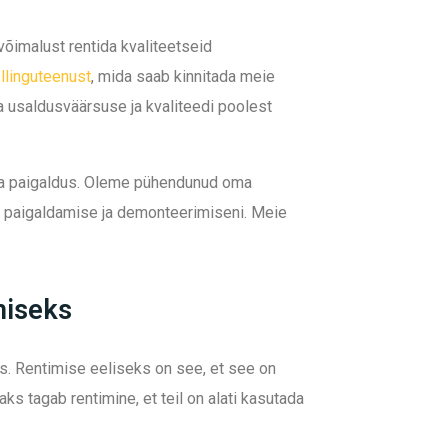
võimalust rentida kvaliteetseid
ellinguteenust
, mida saab kinnitada meie
a usaldusväärsuse ja kvaliteedi poolest
b ka paigaldus. Oleme pühendunud oma
te paigaldamise ja demonteerimiseni. Meie
miseks
ks. Rentimise eeliseks on see, et see on
saks tagab rentimine, et teil on alati kasutada