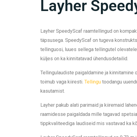
Layher Speed
Layher SpeedyScaf raamtellingud on kompaktse
täpsusega. SpeedyScaf on tugeva konstruktsio
tellinguosi, luues sellega tellingutel olevate
küljes on ka kinnitatavad ühendusdetailid.
Tellingulaudiste paigaldamine ja kinnitamine
toimub vaga kiiresti.
Tellingu
toodangu uuendus
kasutamist.
Layher pakub alati parimaid ja kiiremaid lahe
raamidesse paigaldada mille tagavad spetsiaal
tippkvaliteediga laudiseid mis vastavad ka k