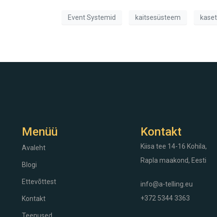
Event Systemid
kaitsesüsteem
kaset
Menüü
Kontakt
Kiisa tee 14-16
Kohila,
Avaleht
Rapla maakond, Eesti
Blogi
Ettevõttest
info@a-telling.eu
+372 5344 3363
Kontakt
Teenused