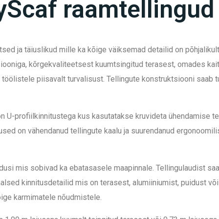
yScaf raamtellingud
d ja täiuslikud mille ka kõige väiksemad detailid on põhjalikult
oniga, kõrgekvaliteetsest kuumtsingitud terasest, omades kaitse
le töölistele piisavalt turvalisust. Tellingute konstruktsiooni s
 on U-profiilkinnitustega kus kasutatakse kruvideta ühendamise t
ed on vähendanud tellingute kaalu ja suurendanud ergonoomilisus
ndusi mis sobivad ka ebatasasele maapinnale. Tellingulaudist saa
sed kinnitusdetailid mis on terasest, alumiiniumist, puidust või
õige karmimatele nõudmistele.