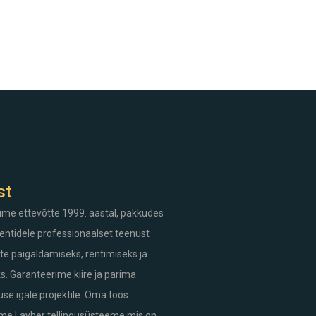
st
ime ettevõtte 1999. aastal, pakkudes
entidele professionaalset teenust
ute paigaldamiseks, rentimiseks ja
. Garanteerime kiire ja parima
se igale projektile. Oma töös
me Layher tellingusüsteeme mis on