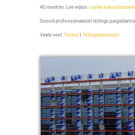
40 meetrini. Loe edasi:
Layher katusesüstee
Soovid professionaalset tellingu paigaldam
Vaata veel:
Tooted
|
Tellinguteenused