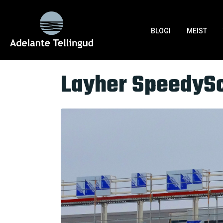
Silt:
kasettkatused
BLOGI
MEIST
Home
Tag Archives: kasettkatused
Layher SpeedySc