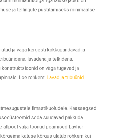
 alumiiniumlaudisega. Iga laiuse jaoks on
muse ja tellingute püstitamiseks minimaalse
utud ja väga kergesti kokkupandavad ja
tribüünidena, lavadena ja telkidena.
 konstruktsioonid on väga tugevad ja
aapinnale. Loe rohkem:
Lavad ja tribüünid
mitmesugustele ilmastikuoludele. Kaasaegsed
atusesüsteemid seda suudavad pakkuda.
 allpool välja toonud peamised Layher
 kõrgeima katuse kõrgus ulatub rohkem kui