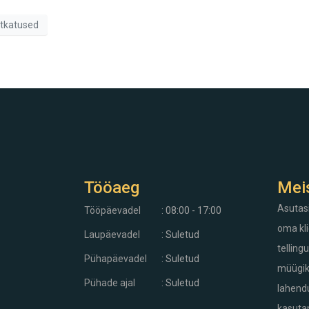
tkatused
Tööaeg
Mei
Asutas
Tööpäevadel
: 08:00 - 17:00
oma kli
Laupäevadel
: Suletud
telling
Pühapäevadel
: Suletud
müügiks
Pühade ajal
: Suletud
lahendu
kasuta