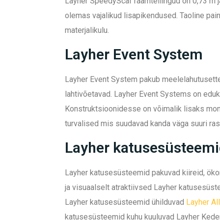
Layher SpeedyScaf raamtellingud
on 0,73 m j
olemas vajalikud lisapikendused. Taoline pa
materjalikulu.
Layher Event System
Layher Event System pakub meelelahutusettev
lahtivõetavad. Layher Event Systems on edukalt
Konstruktsioonidesse on võimalik lisaks mont
turvalised mis suudavad kanda väga suuri ras
Layher katusesüsteemi
Layher katusesüsteemid pakuvad kiireid, ök
ja visuaalselt atraktiivsed Layher katuses
Layher katusesüsteemid ühilduvad
Layher Al
katusesüsteemid kuhu kuuluvad Layher Keder,