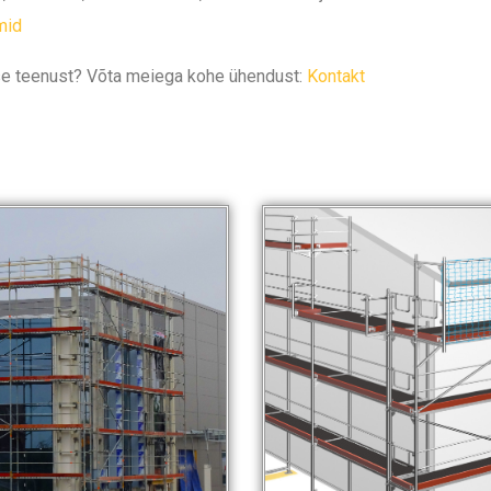
mid
ise teenust? Võta meiega kohe ühendust:
Kontakt