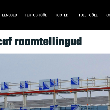
TEENUSED
TEHTUD TÖÖD
TOOTED
TULE TÖÖLE
K
af raamtellingud