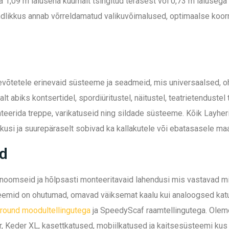
a 1,09 m laiusena kuumalt tsingitud terasest või 0,73 m laiusega
indlikkus annab võrreldamatud valikuvõimalused, optimaalse koor
õtetele erinevaid süsteeme ja seadmeid, mis universaalsed, oh
 abiks kontsertidel, spordiüritustel, näitustel, teatrietendustel 
eerida treppe, varikatuseid ning sildade süsteeme. Kõik Layheri
kusi ja suurepäraselt sobivad ka kallakutele või ebatasasele m
d
onoomseid ja hõlpsasti monteeritavaid lahendusi mis vastavad 
üsteemid on ohutumad, omavad väiksemat kaalu kui analoogsed k
lround moodultellingutega
ja SpeedyScaf raamtellingutega. Oleme
 Keder XL, kasettkatused, mobiilkatused ja kaitsesüsteemi kus