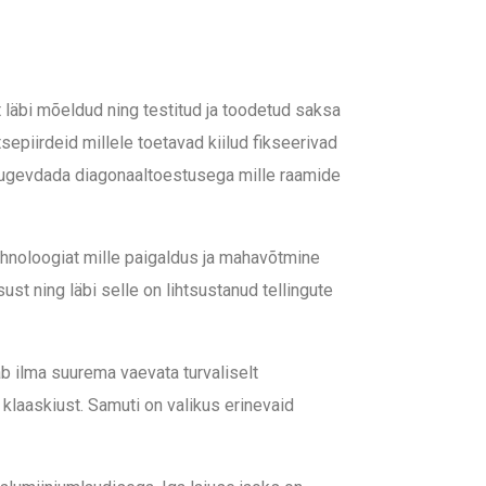
 läbi mõeldud ning testitud ja toodetud saksa
piirdeid millele toetavad kiilud fikseerivad
aab tugevdada diagonaaltoestusega mille raamide
ehnoloogiat mille paigaldus ja mahavõtmine
t ning läbi selle on lihtsustanud tellingute
b ilma suurema vaevata turvaliselt
 klaaskiust. Samuti on valikus erinevaid