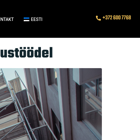
+372 600 7768
ONTAKT
EESTI
dustöödel