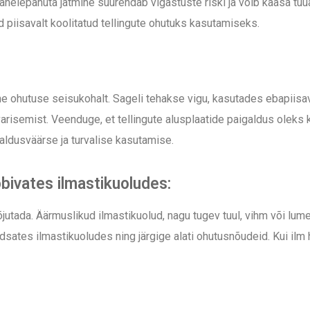
tähelepanuta jätmine suurendab vigastuste riski ja võib kaasa tuua 
 piisavalt koolitatud tellingute ohutuks kasutamiseks.
line ohutuse seisukohalt. Sageli tehakse vigu, kasutades ebapiisa
arisemist. Veenduge, et tellingute alusplaatide paigaldus oleks ko
usaldusväärse ja turvalise kasutamise.
bivates ilmastikuoludes:
jutada. Äärmuslikud ilmastikuolud, nagu tugev tuul, vihm või lumet
dsates ilmastikuoludes ning järgige alati ohutusnõudeid. Kui ilm 