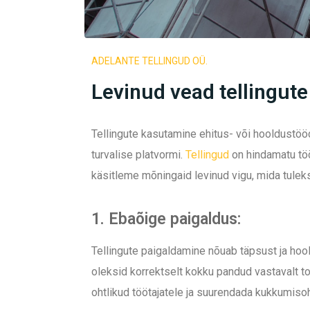
ADELANTE TELLINGUD OÜ.
Levinud vead tellingute
Tellingute kasutamine ehitus- või hooldustöö
turvalise platvormi.
Tellingud
on hindamatu töör
käsitleme mõningaid levinud vigu, mida tuleks
1. Ebaõige paigaldus:
Tellingute paigaldamine nõuab täpsust ja hool
oleksid korrektselt kokku pandud vastavalt toot
ohtlikud töötajatele ja suurendada kukkumisoh