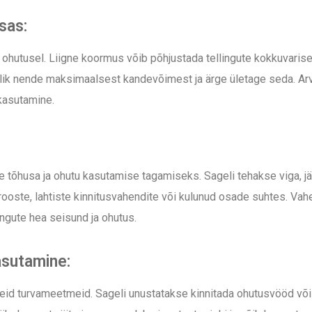
sas:
 ohutusel. Liigne koormus võib põhjustada tellingute kokkuvaris
lik nende maksimaalsest kandevõimest ja ärge ületage seda. Arves
 kasutamine.
e tõhusa ja ohutu kasutamise tagamiseks. Sageli tehakse viga, jä
, rooste, lahtiste kinnitusvahendite või kulunud osade suhtes. V
ingute hea seisund ja ohutus.
asutamine:
igeid turvameetmeid. Sageli unustatakse kinnitada ohutusvööd või