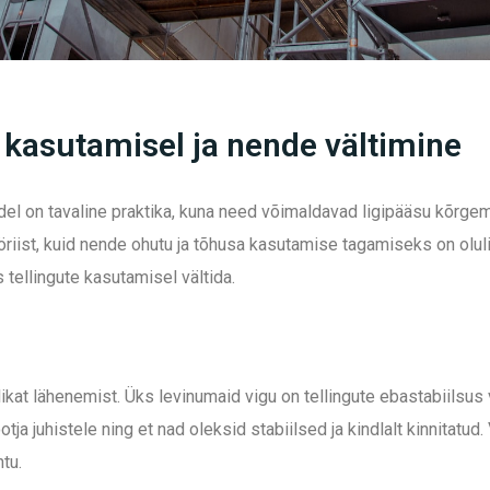
 kasutamisel ja nende vältimine
del on tavaline praktika, kuna need võimaldavad ligipääsu kõrgem
iist, kuid nende ohutu ja tõhusa kasutamise tagamiseks on oluline
 tellingute kasutamisel vältida.
ikat lähenemist. Üks levinumaid vigu on tellingute ebastabiilsus 
ja juhistele ning et nad oleksid stabiilsed ja kindlalt kinnitatud.
tu.