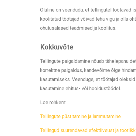
Oluline on veenduda, et tellingutel töötavad i
koolitatud töötajad võivad teha vigu ja olla oh
ohutusalased teadmised ja koolitus.
Kokkuvõte
Tellingute paigaldamine nõuab tähelepanu detai
korrektne paigaldus, kandevõime õige hindami
kasutamiseks. Veenduge, et töötajad oleksid kor
kasutamine ehitus- või hooldustöödel.
Loe rohkem:
Tellingute püstitamine ja lammutamine
Tellingud suurendavad efektiivsust ja tootlik