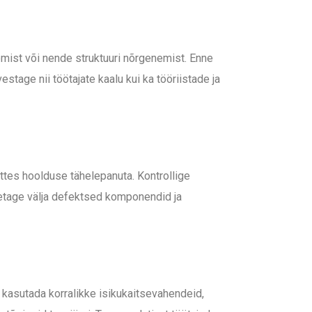
emist või nende struktuuri nõrgenemist. Enne
tage nii töötajate kaalu kui ka tööriistade ja
ttes hoolduse tähelepanuta. Kontrollige
ahetage välja defektsed komponendid ja
 kasutada korralikke isikukaitsevahendeid,