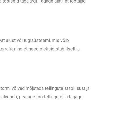
tõsiseid tagajärgi. Tagage alati, et töötajad
vat alust või tugisüsteemi, mis võib
rralik ning et need oleksid stabiilselt ja
orm, võivad mõjutada tellingute stabiilsust ja
halveneb, peatage töö tellingutel ja tagage