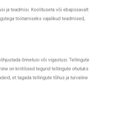
si ja teadmisi. Koolituseta või ebapiisavalt
llingutega töötamiseks vajalikud teadmised,
põhjustada õnnetusi või vigastusi. Tellingute
 on kriitilised tegurid tellingute ohutuks
deid, et tagada tellingute tõhus ja turvaline