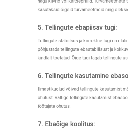
nagu kiivrid või kaitseprillid. Turvameetmete 
kasutaksid õigeid turvameetmeid ning oleksid
5. Tellingute ebapiisav tugi:
Tellingute stabiilsus ja korrektne tugi on olu
põhjustada tellingute ebastabiilsust ja kokkuv
kindlalt toetatud. Õige tugi tagab tellingute 
6. Tellingute kasutamine ebaso
Ilmastikuolud võivad tellingute kasutamist mõ
ohutust. Vältige tellingute kasutamist ebasoo
töötajate ohutus.
7. Ebaõige koolitus: