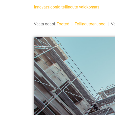
Innovatsioonid tellingute valdkonnas
Vaata edasi:
Tooted
|
Tellinguteenused
|
Va