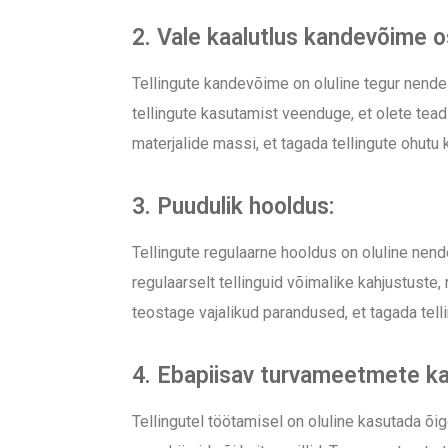
2. Vale kaalutlus kandevõime o
Tellingute kandevõime on oluline tegur nende
tellingute kasutamist veenduge, et olete tead
materjalide massi, et tagada tellingute ohutu
3. Puudulik hooldus:
Tellingute regulaarne hooldus on oluline nend
regulaarselt tellinguid võimalike kahjustuste
teostage vajalikud parandused, et tagada tell
4. Ebapiisav turvameetmete k
Tellingutel töötamisel on oluline kasutada õ