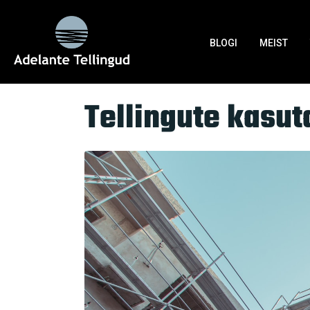
Silt:
parimad praktikad te
BLOGI
MEIST
Home
Tag Archives: parimad praktikad tellin
Tellingute kasut