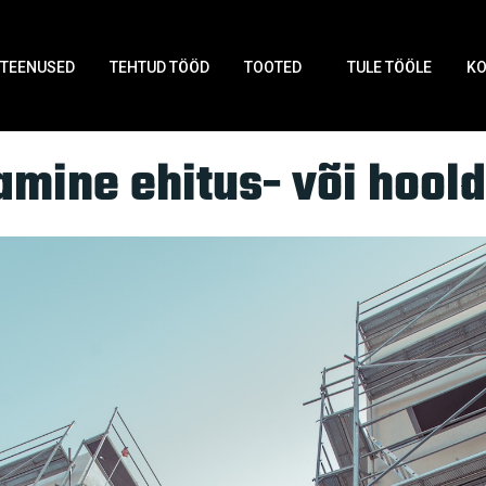
llingutel
TEENUSED
TEHTUD TÖÖD
TOOTED
TULE TÖÖLE
K
gutel
amine ehitus- või hool