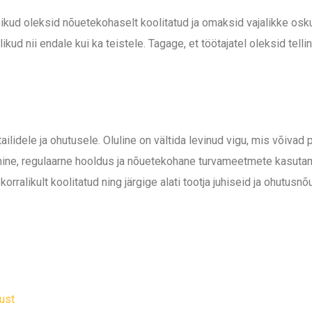
sikud oleksid nõuetekohaselt koolitatud ja omaksid vajalikke osku
tlikud nii endale kui ka teistele. Tagage, et töötajatel oleksid te
lidele ja ohutusele. Oluline on vältida levinud vigu, mis võivad 
ne, regulaarne hooldus ja nõuetekohane turvameetmete kasutamine
ralikult koolitatud ning järgige alati tootja juhiseid ja ohutusnõu
kust