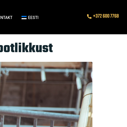
+372 600 7768
ONTAKT
EESTI
ootlikkust