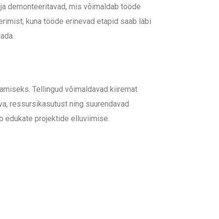
ad ja demonteeritavad, mis võimaldab tööde
erimist, kuna tööde erinevad etapid saab läbi
dada.
agamiseks. Tellingud võimaldavad kiiremat
ava, ressursikasutust ning suurendavad
b edukate projektide elluviimise.