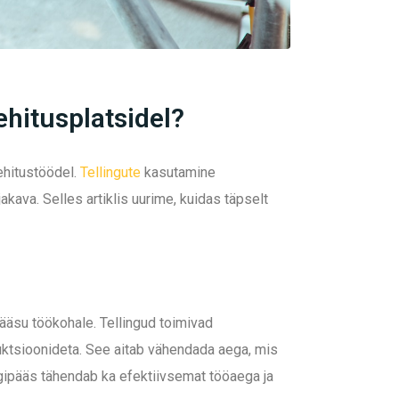
ehitusplatsidel?
ehitustöödel.
Tellingute
kasutamine
kava. Selles artiklis uurime, kuidas täpselt
pääsu töökohale. Tellingud toimivad
ruktsioonideta. See aitab vähendada aega, mis
igipääs tähendab ka efektiivsemat tööaega ja