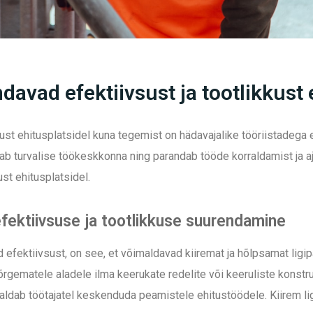
davad efektiivsust ja tootlikkust 
kust ehitusplatsidel kuna tegemist on hädavajalike tööriistadega 
b turvalise töökeskkonna ning parandab tööde korraldamist ja aja
ust ehitusplatsidel.
: efektiivsuse ja tootlikkuse suurendamine
 efektiivsust, on see, et võimaldavad kiiremat ja hõlpsamat ligi
kõrgematele aladele ilma keerukate redelite või keeruliste konst
maldab töötajatel keskenduda peamistele ehitustöödele. Kiirem l