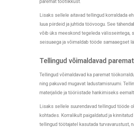
paremat tootlikkust.
Lisaks sellele aitavad tellingud korraldada e
luua piirdeid ja juhtida töövoogu. See tähend
võib üks meeskond tegeleda välisseintega, sa
seisuaega ja võimaldab tööde samaaegset läb
Tellingud võimaldavad paremat 
Tellingud võimaldavad ka paremat töökorraldus
ning pakuvad mugavat ladustamisruumi. Telling
materjalide ja tööriistade hankimiseks eemal
Lisaks sellele suurendavad tellingud tööde ohu
kohtades. Korralikult paigaldatud ja kinnita
tellingud töötajatel kasutada turvavarustust, 