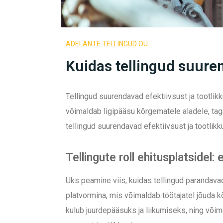
ADELANTE TELLINGUD OÜ.
Kuidas tellingud suuren
Tellingud suurendavad efektiivsust ja tootlik
võimaldab ligipääsu kõrgematele aladele, taga
tellingud suurendavad efektiivsust ja tootlikk
Tellingute roll ehitusplatsidel
Üks peamine viis, kuidas tellingud parandavad
platvormina, mis võimaldab töötajatel jõuda 
kulub juurdepääsuks ja liikumiseks, ning või