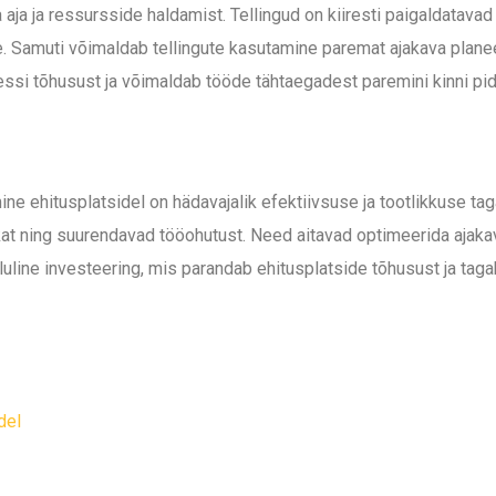
a aja ja ressursside haldamist. Tellingud on kiiresti paigaldatav
e. Samuti võimaldab tellingute kasutamine paremat ajakava plane
essi tõhusust ja võimaldab tööde tähtaegadest paremini kinni pi
ine ehitusplatsidel on hädavajalik efektiivsuse ja tootlikkuse t
tikat ning suurendavad tööohutust. Need aitavad optimeerida ajak
luline investeering, mis parandab ehitusplatside tõhusust ja taga
del