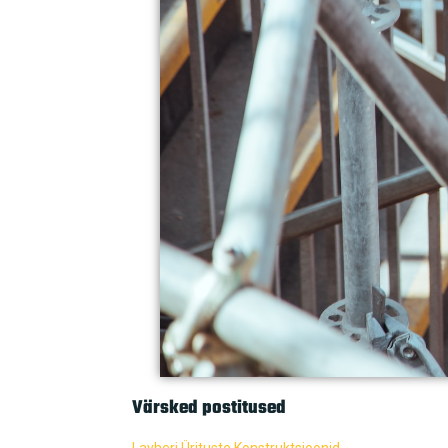
Värsked postitused
Layheri Ürituste Konstruktsioonid