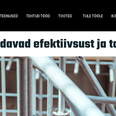
TEENUSED
TEHTUD TÖÖD
TOOTED
TULE TÖÖLE
K
davad efektiivsust ja t