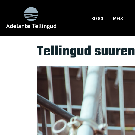
Silt:
ehitusprotsess
BLOGI
MEIST
Home
Tag Archives: ehitusprotsess
Tellingud suuren