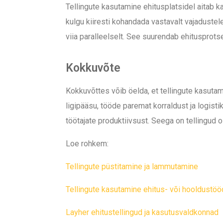
Tellingute kasutamine ehitusplatsidel aitab k
kulgu kiiresti kohandada vastavalt vajadustel
viia paralleelselt. See suurendab ehitusprots
Kokkuvõte
Kokkuvõttes võib öelda, et tellingute kasutam
ligipääsu, tööde paremat korraldust ja logis
töötajate produktiivsust. Seega on tellingud o
Loe rohkem:
Tellingute püstitamine ja lammutamine
Tellingute kasutamine ehitus- või hooldustöö
Layher ehitustellingud ja kasutusvaldkonnad