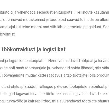
hitustöid ja vähendada segadust ehitusplatsil. Tellingute kasuta
ab, et erinevad meeskonnad ja tööetapid saavad toimuda paralleel
mal ajal kui teine meeskond viib läbi siseseinte paigaldust. Se
iviimist.
töökorraldust ja logistikat
t ja logistikat ehitusplatsil. Need võimaldavad hõlpsat ja turval
ute abil saab töömaterjale ja -vahendeid hoida lähedal, mis vähe
t. Töövahendite mugav kättesaadavus aitab töötajatel olla produk
tust ehitusplatsidel. Tellingud pakuvad töötajatele stabiilset pl
tud tellingud tagavad turvalise töökeskkonna ning vähendavad kuk
nagu turvavööd ja kaitsepiirded, mis suurendavad töötajate ohutus