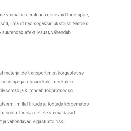
mine võimaldab eraldada erinevaid tööetappe,
selt, ilma et nad segaksid üksteist. Näiteks
e suurendab efektiivsust, vähendab
ist materjalide transportimist kõrgustesse
ndab aja- ja ressursikulu, mis kuluks
tiivsemad ja kiirendab tööprotsesse.
atvormi, millel liikuda ja töötada kõrgemates
kumisohtu. Lisaks sellele võimaldavad
t ja vähendavad vigastuste riski.