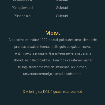
Pühapäevadel
: Suletud
Pühade ajal
: Suletud
Meist
Asutasime ettevõtte 1999. aastal, pakkudes oma klientidele
professionaalset teenust tellingute paigaldamiseks,
rentimiseks ja müügiks. Garanteerime kiire ja parima
lahenduse igale projektile. Oma töös kasutame Layher
tellingusüsteeme mis on lihtsamad, ohutumad,
universaalsemad ja samuti soodsamad.
© A-telling.eu. Kõik õigused reserveeritud.