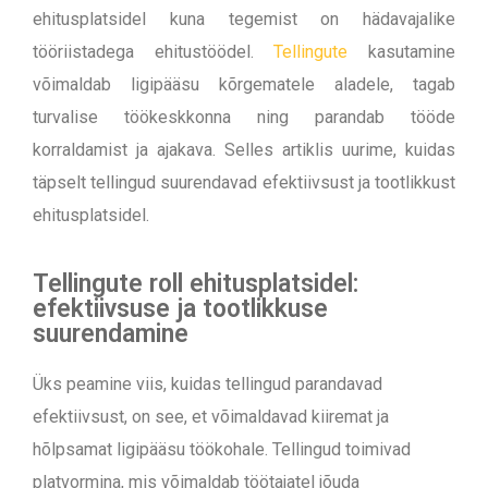
ehitusplatsidel kuna tegemist on hädavajalike
tööriistadega ehitustöödel.
Tellingute
kasutamine
võimaldab ligipääsu kõrgematele aladele, tagab
turvalise töökeskkonna ning parandab tööde
korraldamist ja ajakava. Selles artiklis uurime, kuidas
täpselt tellingud suurendavad efektiivsust ja tootlikkust
ehitusplatsidel.
Tellingute roll ehitusplatsidel:
efektiivsuse ja tootlikkuse
suurendamine
Üks peamine viis, kuidas tellingud parandavad
efektiivsust, on see, et võimaldavad kiiremat ja
hõlpsamat ligipääsu töökohale. Tellingud toimivad
platvormina, mis võimaldab töötajatel jõuda