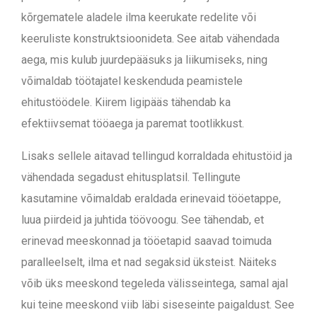
kõrgematele aladele ilma keerukate redelite või
keeruliste konstruktsioonideta. See aitab vähendada
aega, mis kulub juurdepääsuks ja liikumiseks, ning
võimaldab töötajatel keskenduda peamistele
ehitustöödele. Kiirem ligipääs tähendab ka
efektiivsemat tööaega ja paremat tootlikkust.
Lisaks sellele aitavad tellingud korraldada ehitustöid ja
vähendada segadust ehitusplatsil. Tellingute
kasutamine võimaldab eraldada erinevaid tööetappe,
luua piirdeid ja juhtida töövoogu. See tähendab, et
erinevad meeskonnad ja tööetapid saavad toimuda
paralleelselt, ilma et nad segaksid üksteist. Näiteks
võib üks meeskond tegeleda välisseintega, samal ajal
kui teine meeskond viib läbi siseseinte paigaldust. See