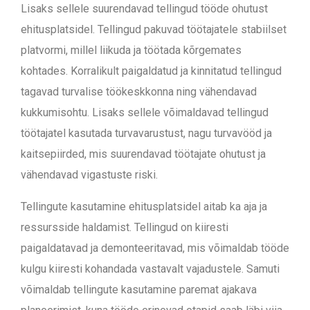
Lisaks sellele suurendavad tellingud tööde ohutust
ehitusplatsidel. Tellingud pakuvad töötajatele stabiilset
platvormi, millel liikuda ja töötada kõrgemates
kohtades. Korralikult paigaldatud ja kinnitatud tellingud
tagavad turvalise töökeskkonna ning vähendavad
kukkumisohtu. Lisaks sellele võimaldavad tellingud
töötajatel kasutada turvavarustust, nagu turvavööd ja
kaitsepiirded, mis suurendavad töötajate ohutust ja
vähendavad vigastuste riski.
Tellingute kasutamine ehitusplatsidel aitab ka aja ja
ressursside haldamist. Tellingud on kiiresti
paigaldatavad ja demonteeritavad, mis võimaldab tööde
kulgu kiiresti kohandada vastavalt vajadustele. Samuti
võimaldab tellingute kasutamine paremat ajakava