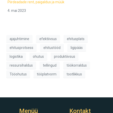
Piirdeadade rent, paigaldus ja müük
4. mai 2023
ajajuhtimine
efektiivsus
ehitusplats
ehitusprotsess
ehitustööd
ligipääs
logistika
ohutus
produktiivsus
ressursihaldus
tellingud
töökorraldus
Tööohutus
tööplatvorm
tootlikkus
Menüü
Kontakt