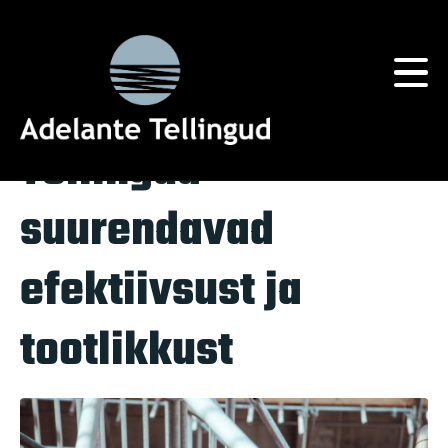
Silt:
ligipääs
Home
Tag Archives: ligipääs
Tellingud
suurendavad
efektiivsust ja
tootlikkust