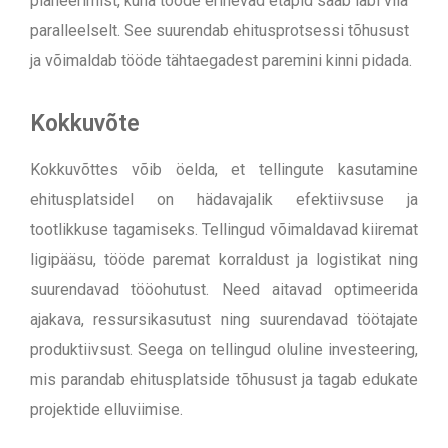
planeerimist, kuna tööde erinevad etapid saab läbi viia
paralleelselt. See suurendab ehitusprotsessi tõhusust
ja võimaldab tööde tähtaegadest paremini kinni pidada.
Kokkuvõte
Kokkuvõttes võib öelda, et tellingute kasutamine
ehitusplatsidel on hädavajalik efektiivsuse ja
tootlikkuse tagamiseks. Tellingud võimaldavad kiiremat
ligipääsu, tööde paremat korraldust ja logistikat ning
suurendavad tööohutust. Need aitavad optimeerida
ajakava, ressursikasutust ning suurendavad töötajate
produktiivsust. Seega on tellingud oluline investeering,
mis parandab ehitusplatside tõhusust ja tagab edukate
projektide elluviimise.