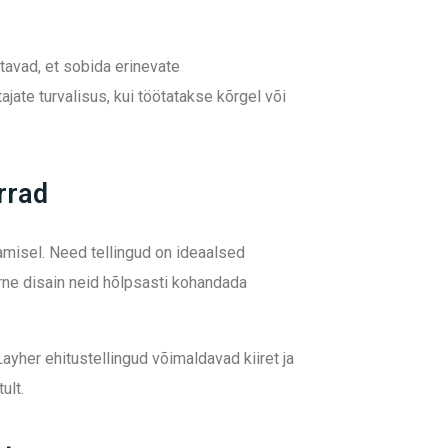
tavad, et sobida erinevate
jate turvalisus, kui töötatakse kõrgel või
orrad
tamisel. Need tellingud on ideaalsed
rne disain neid hõlpsasti kohandada
ayher ehitustellingud võimaldavad kiiret ja
ult.