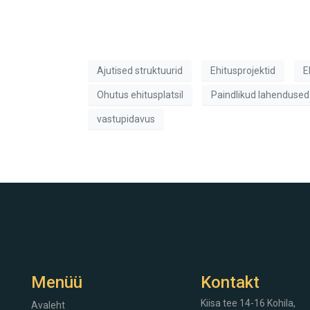
Ajutised struktuurid
Ehitusprojektid
E
Ohutus ehitusplatsil
Paindlikud lahendused
vastupidavus
Menüü
Kontakt
Kiisa tee 14-16
Kohila,
Avaleht