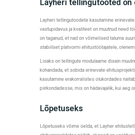
Layheri tellingutooted o
Layheri tellingutoodete kasutamine erinevate
vastupidavus ja kvaliteet on muutnud need töö
on taganud, et nad on võimelised taluma suu
stabiilset platvormi ehitustöötajatele, olene
Lisaks on tellingute modulaarne disain muut
kohandada, et sobida erinevate ehitusprojektid
kasutamine erakorralistes olukordades näitab 
piirkondadesse, mis on hädavajalik, kui aeg on 
Lõpetuseks
Lõpetuseks võime öelda, et Layher ehitustel