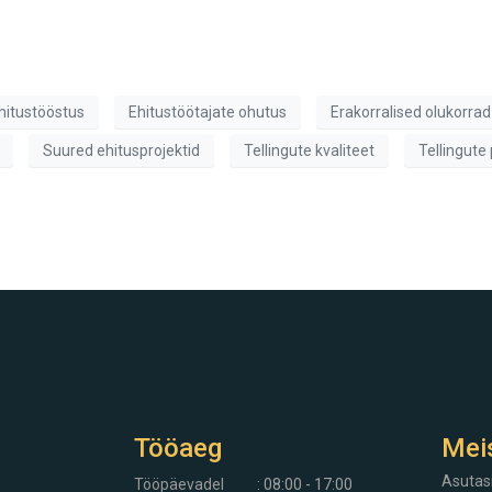
hitustööstus
Ehitustöötajate ohutus
Erakorralised olukorrad
Suured ehitusprojektid
Tellingute kvaliteet
Tellingute
Tööaeg
Mei
Asutas
Tööpäevadel
: 08:00 - 17:00