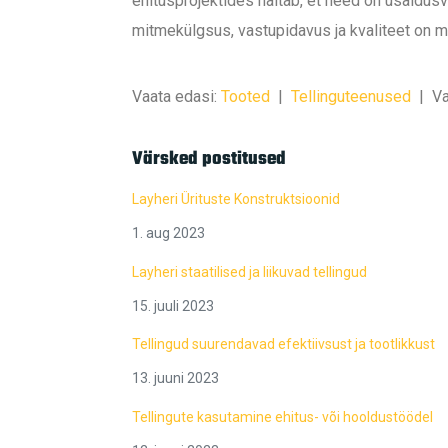
ehitusprojektides näitab, et need on usaldusv
mitmekülgsus, vastupidavus ja kvaliteet on mu
Vaata edasi:
Tooted
|
Tellinguteenused
|
Va
Värsked postitused
Layheri Ürituste Konstruktsioonid
1. aug 2023
Layheri staatilised ja liikuvad tellingud
15. juuli 2023
Tellingud suurendavad efektiivsust ja tootlikkust
13. juuni 2023
Tellingute kasutamine ehitus- või hooldustöödel