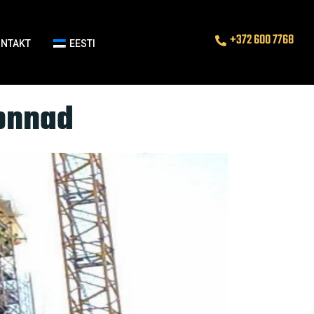
+372 600 7768
ONTAKT
EESTI
konnad