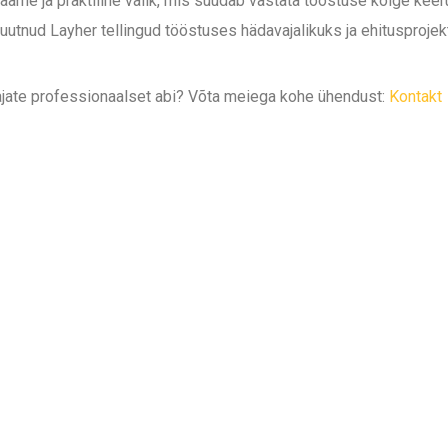
äärne ja praktiline valik, mis suudab vastata tööstuse kõige kee
utnud Layher tellingud tööstuses hädavajalikuks ja ehitusprojek
jate professionaalset abi? Võta meiega kohe ühendust:
Kontakt