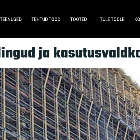
TEENUSED
TEHTUD TÖÖD
TOOTED
TULE TÖÖLE
K
llingud ja kasutusvald