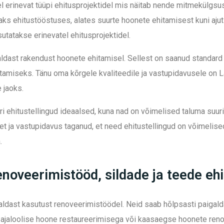
sel erinevat tüüpi ehitusprojektidel mis näitab nende mitmekülgs
s ehitustööstuses, alates suurte hoonete ehitamisest kuni ajuti
sutatakse erinevatel ehitusprojektidel.
ialdast rakendust hoonete ehitamisel. Sellest on saanud standar
töötamiseks. Tänu oma kõrgele kvaliteedile ja vastupidavusele on 
 jaoks.
i ehitustellingud ideaalsed, kuna nad on võimelised taluma suuri 
t ja vastupidavus taganud, et need ehitustellingud on võimelise
.
enoveerimistööd, sildade ja teede eh
aialdast kasutust renoveerimistöödel. Neid saab hõlpsasti paigal
 ajaloolise hoone restaureerimisega või kaasaegse hoonete reno