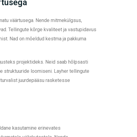
rtusega
damatu väärtusega. Nende mitmekülgsus,
ad. T
ellingute kõrge kvaliteet ja vastupidavus
lumist. Nad on mõeldud kestma ja pakkuma
usteks projektideks. Neid saab hõlpsasti
te struktuuride loomiseni.
Layher tellingute
 turvalist juurdepääsu rasketesse
aldane kasutamine erinevates