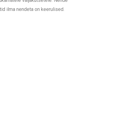
rukamatele väljakutsetele. Nende
tid ilma nendeta on keerulised.