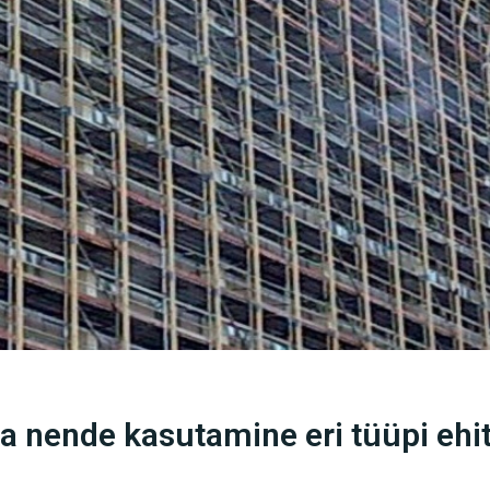
ja nende kasutamine eri tüüpi ehi