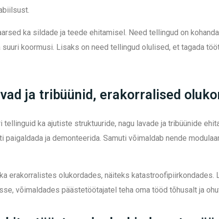
biilsust.
arsed ka sildade ja teede ehitamisel. Need tellingud on kohanda
uuri koormusi. Lisaks on need tellingud olulised, et tagada tööta
avad ja tribüünid, erakorralised oluk
tellinguid ka ajutiste struktuuride, nagu lavade ja tribüünide ehi
esti paigaldada ja demonteerida. Samuti võimaldab nende modulaa
ka erakorralistes olukordades, näiteks katastroofipiirkondades. L
sse, võimaldades päästetöötajatel teha oma tööd tõhusalt ja ohut