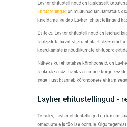
Layher ehitustellingud on laialdaselt kasutu
Ehitustellingud
on muutunud lahutamatuks osak
kirjeldame, kuidas Layheri ehitustellinguid ka
Esiteks, Layher ehitustellingud on leidnud la
töötajatele turvalist ja stabiilset platvormi 
keerukamate ja nõudlikumate ehitusprojektide
Näiteks kui ehitatakse kõrghooneid, on Layher
töökeskkonda. Lisaks on nende kõrge kvalitee
sageli just kaasneb kõrghoonete ehitamisega
Layher ehitustellingud - r
Teiseks, Layher ehitustellingud on leidnud l
omadustele ja töö iseloomule. Olgu tegemist