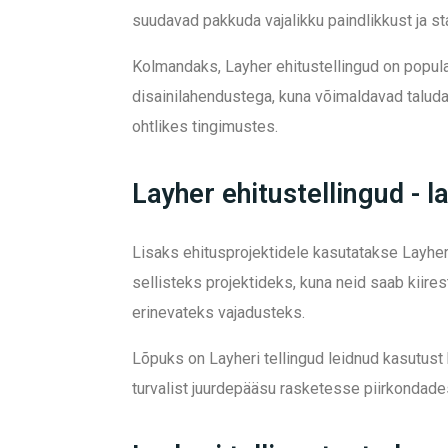
suudavad pakkuda vajalikku paindlikkust ja sta
Kolmandaks, Layher ehitustellingud on popula
disainilahendustega, kuna võimaldavad taluda s
ohtlikes tingimustes.
Layher ehitustellingud - l
Lisaks ehitusprojektidele kasutatakse Layheri 
sellisteks projektideks, kuna neid saab kiir
erinevateks vajadusteks.
Lõpuks on Layheri tellingud leidnud kasutust 
turvalist juurdepääsu rasketesse piirkondade