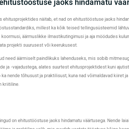
n ehitustööstuse jaoks hindamatu vää
s ehitusprojektides näitab, et nad on ehitustööstuse jaoks hin
stusstandardiks, millest ka kõik teised tellingusüsteemid lähtuv
ri koormusi, äärmuslikke ilmastikutingimusi ja aja möödudes ku
mata projekti suurusest või keerukusest.
nud need äärmiselt paindlikuks lahenduseks, mis sobib mitmesug
e ja -vajadustega, alates suurtest ehitusprojektidest kuni ajutis
ka nende tõhusust ja praktilisust, kuna nad võimaldavad kiiret ja
kriitiline.
lingud on ehitustööstuse jaoks hindamatu väärtusega. Nende lai