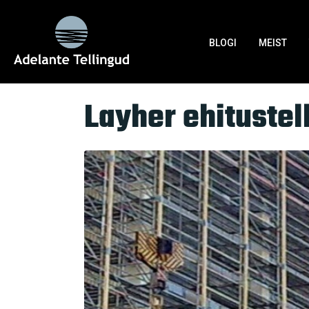
Silt:
Ehitustööstus
BLOGI
MEIST
Home
Tag Archives: Ehitustööstus
Layher ehituste