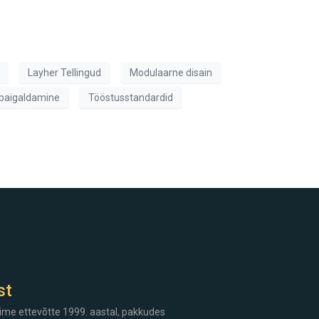
Layher Tellingud
Modulaarne disain
 paigaldamine
Tööstusstandardid
st
ime ettevõtte 1999. aastal, pakkudes