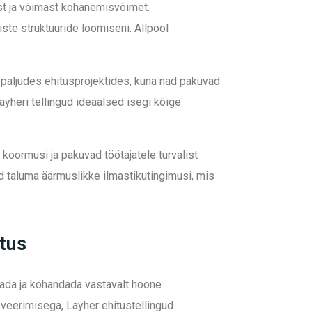
ust ja võimast kohanemisvõimet.
ste struktuuride loomiseni. Allpool
d paljudes ehitusprojektides, kuna nad pakuvad
Layheri tellingud ideaalsed isegi kõige
koormusi ja pakuvad töötajatele turvalist
d taluma äärmuslikke ilmastikutingimusi, mis
itus
dada ja kohandada vastavalt hoone
veerimisega, Layher ehitustellingud