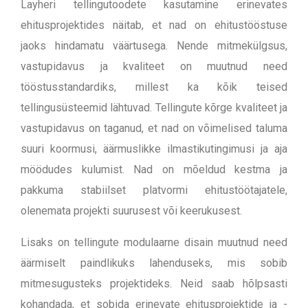
Layheri tellingutoodete kasutamine erinevates
ehitusprojektides näitab, et nad on ehitustööstuse
jaoks hindamatu väärtusega. Nende mitmekülgsus,
vastupidavus ja kvaliteet on muutnud need
tööstusstandardiks, millest ka kõik teised
tellingusüsteemid lähtuvad. T
ellingute kõrge kvaliteet ja
vastupidavus on taganud, et nad on võimelised taluma
suuri koormusi, äärmuslikke ilmastikutingimusi ja aja
möödudes kulumist. Nad on mõeldud kestma ja
pakkuma stabiilset platvormi ehitustöötajatele,
olenemata projekti suurusest või keerukusest.
Lisaks on tellingute modulaarne disain muutnud need
äärmiselt paindlikuks lahenduseks, mis sobib
mitmesugusteks projektideks. Neid saab hõlpsasti
kohandada, et sobida erinevate ehitusprojektide ja -