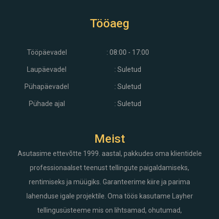
Tööaeg
Tööpäevadel
: 08:00 - 17:00
Laupäevadel
: Suletud
Pühapäevadel
: Suletud
Pühade ajal
: Suletud
Meist
Asutasime ettevõtte 1999. aastal, pakkudes oma klientidele
professionaalset teenust tellingute paigaldamiseks,
rentimiseks ja müügiks. Garanteerime kiire ja parima
lahenduse igale projektile. Oma töös kasutame Layher
tellingusüsteeme mis on lihtsamad, ohutumad,