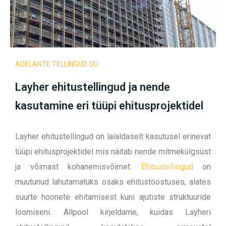
ADELANTE TELLINGUD OÜ.
Layher ehitustellingud ja nende
kasutamine eri tüüpi ehitusprojektidel
Layher ehitustellingud on laialdaselt kasutusel erinevat
tüüpi ehitusprojektidel mis näitab nende mitmekülgsust
ja võimast kohanemisvõimet.
Ehitustellingud
on
muutunud lahutamatuks osaks ehitustööstuses, alates
suurte hoonete ehitamisest kuni ajutiste struktuuride
loomiseni. Allpool kirjeldame, kuidas Layheri