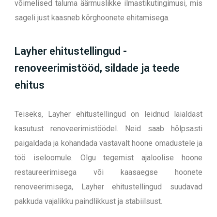
võimelised taluma äärmuslikke ilmastikutingimusi, mis
sageli just kaasneb kõrghoonete ehitamisega.
Layher ehitustellingud -
renoveerimistööd, sildade ja teede
ehitus
Teiseks, Layher ehitustellingud on leidnud laialdast
kasutust renoveerimistöödel. Neid saab hõlpsasti
paigaldada ja kohandada vastavalt hoone omadustele ja
töö iseloomule. Olgu tegemist ajaloolise hoone
restaureerimisega või kaasaegse hoonete
renoveerimisega, Layher ehitustellingud suudavad
pakkuda vajalikku paindlikkust ja stabiilsust.