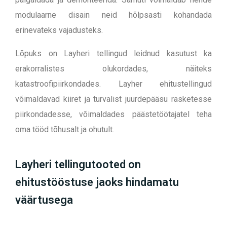
modulaarne disain neid hõlpsasti kohandada
erinevateks vajadusteks.
Lõpuks on Layheri tellingud leidnud kasutust ka
erakorralistes olukordades, näiteks
katastroofipiirkondades. Layher ehitustellingud
võimaldavad kiiret ja turvalist juurdepääsu rasketesse
piirkondadesse, võimaldades päästetöötajatel teha
oma tööd tõhusalt ja ohutult.
Layheri tellingutooted on
ehitustööstuse jaoks hindamatu
väärtusega