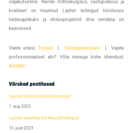
väljakutsetele. Nende mitmekülgsus, vastupidavus ja
kvaliteet on muutnud Layher tellingud tööstuses
hädavajalikuks ja ehitusprojektid ilma nendeta on
keerulised.
Vaata edasi:
Tooted
|
Tellinguteenused
|
Vajate
professionaalset abi? Võta meiega kohe ühendust:
Kontakt
Värsked postitused
Layheri Ürituste Konstruktsioonid
1. aug 2023
Layheri staatilised ja liikuvad tellingud
15. juuli 2023