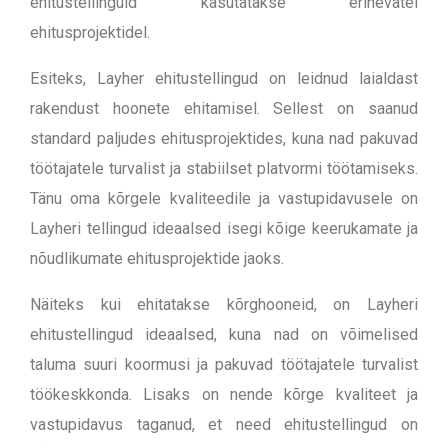
ehitustellinguid kasutatakse erinevatel
ehitusprojektidel.
Esiteks, Layher ehitustellingud on leidnud laialdast
rakendust hoonete ehitamisel. Sellest on saanud
standard paljudes ehitusprojektides, kuna nad pakuvad
töötajatele turvalist ja stabiilset platvormi töötamiseks.
Tänu oma kõrgele kvaliteedile ja vastupidavusele on
Layheri tellingud ideaalsed isegi kõige keerukamate ja
nõudlikumate ehitusprojektide jaoks.
Näiteks kui ehitatakse kõrghooneid, on Layheri
ehitustellingud ideaalsed, kuna nad on võimelised
taluma suuri koormusi ja pakuvad töötajatele turvalist
töökeskkonda. Lisaks on nende kõrge kvaliteet ja
vastupidavus taganud, et need ehitustellingud on