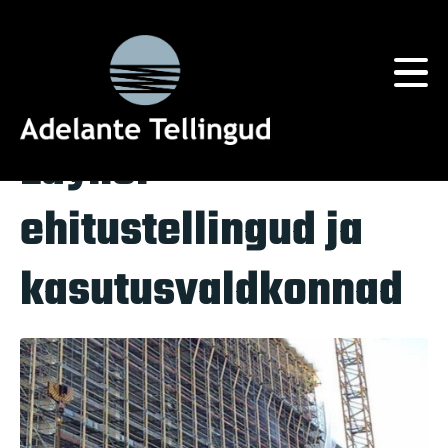
Silt:
Erakorralised olukorrad
Home
Tag Archives: Erakorralised olukorrad
Layher
ehitustellingud ja
kasutusvaldkonnad