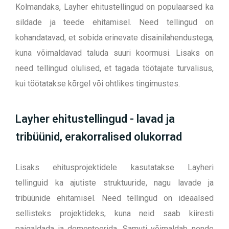
Kolmandaks, Layher ehitustellingud on populaarsed ka
sildade ja teede ehitamisel. Need tellingud on
kohandatavad, et sobida erinevate disainilahendustega,
kuna võimaldavad taluda suuri koormusi. Lisaks on
need tellingud olulised, et tagada töötajate turvalisus,
kui töötatakse kõrgel või ohtlikes tingimustes.
Layher ehitustellingud - lavad ja
tribüünid, erakorralised olukorrad
Lisaks ehitusprojektidele kasutatakse Layheri
tellinguid ka ajutiste struktuuride, nagu lavade ja
tribüünide ehitamisel. Need tellingud on ideaalsed
sellisteks projektideks, kuna neid saab kiiresti
paigaldada ja demonteerida. Samuti võimaldab nende