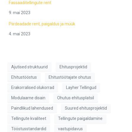
Fassaaditellingute rent
9. mai 2023
Piirdeadade rent, paigaldus ja müük
4. mai 2023
Ajutised struktuurid
Ehitusprojektid
Ehitustööstus
Ehitustöötajate ohutus
Erakorralised olukorrad
Layher Tellingud
Modulaarne disain
Ohutus ehitusplatsil
Paindlikud lahendused
Suured ehitusprojektid
Tellingute kvaliteet
Tellingute paigaldamine
Tööstusstandardid
vastupidavus