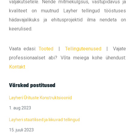
väljakutsetele. Nende mitmekülgsus, vastupidavus ja
kvaliteet on muutnud Layher tellingud tööstuses
hädavajalikuks ja ehitusprojektid ilma nendeta on
keerulised.
Vaata edasi:
Tooted
|
Tellinguteenused
|
Vajate
professionaalset abi? Võta meiega kohe ühendust:
Kontakt
Värsked postitused
Layheri Ürituste Konstruktsioonid
1. aug 2023
Layheri staatilised ja liikuvad tellingud
15. juuli 2023