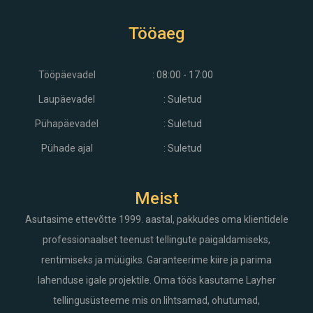
Tööaeg
Tööpäevadel
: 08:00 - 17:00
Laupäevadel
: Suletud
Pühapäevadel
: Suletud
Pühade ajal
: Suletud
Meist
Asutasime ettevõtte 1999. aastal, pakkudes oma klientidele
professionaalset teenust tellingute paigaldamiseks,
rentimiseks ja müügiks. Garanteerime kiire ja parima
lahenduse igale projektile. Oma töös kasutame Layher
tellingusüsteeme mis on lihtsamad, ohutumad,