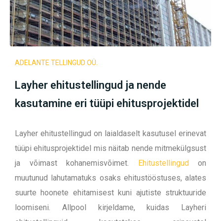
ADELANTE TELLINGUD OÜ.
Layher ehitustellingud ja nende
kasutamine eri tüüpi ehitusprojektidel
Layher ehitustellingud on laialdaselt kasutusel erinevat
tüüpi ehitusprojektidel mis näitab nende mitmekülgsust
ja võimast kohanemisvõimet.
Ehitustellingud
on
muutunud lahutamatuks osaks ehitustööstuses, alates
suurte hoonete ehitamisest kuni ajutiste struktuuride
loomiseni. Allpool kirjeldame, kuidas Layheri