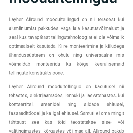
Layher Allround moodultellingud on nii terasest kui
alumiiniumist pakkudes väga laia kasutusvõimalust ja
seal kus tavapärast tellingutehnoloogiat ei ole võimalik
optimaalselt kasutada. Kiire monteerimine ja kiiludega
ühendussüsteem on ohutu ning universaalne mis
võimaldab monteerida ka kõige keerulisemaid
tellingute konstruktsioone.
Layher Allround moodultellingud on kasutusel nii
tehastes, elektrijaamades, lennuki ja laevatehastes, kui
kontsertitel, areenidel ning sildade ehitusel,
fassaaditöödel ja ka igal ehitusel. Samuti ei oma mingit
tähtsust see kas töid teostatakse sise- või
välitingimustes, kõrgustes või maa all. Allround pakub