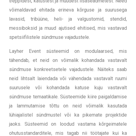
treppidest, katustest ja muudest lisaseadmetest. Need
võimaldavad ehitada erineva kõrguse ja suurusega
lavasid, tribüüne, heli- ja valgustornid, stendid,
messiboksid ja muud ajutised ehitised, mis vastavad
spetsiifilistele sündmuse vajadustele.
Layher Event süsteemid on modulaarsed, mis
tähendab, et neid on võimalik kohandada vastavalt
sündmuse konkreetsetele vajadustele. Näiteks saab
neid lihtsalt laiendada või vähendada vastavalt ruumi
suurusele või kohandada katuse kuju vastavalt
sündmuse temaatikale. Süsteemide kiire paigaldamise
ja lammutamise tõttu on neid võimalik kasutada
lühiajalistel sündmustel või ka pikemate projektide
jaoks. S
üsteemid on loodud vastama kõrgeimatele
ohutusstandarditele, mis tagab nii töötajate kui ka