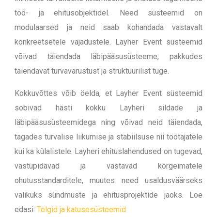
töö- ja ehitusobjektidel. Need süsteemid on
modulaarsed ja neid saab kohandada vastavalt
konkreetsetele vajadustele. Layher Event süsteemid
võivad täiendada läbipääsusüsteeme, pakkudes
täiendavat turvavarustust ja struktuurilist tuge.
Kokkuvõttes võib öelda, et Layher Event süsteemid
sobivad hästi kokku Layheri sildade ja
läbipääsusüsteemidega ning võivad neid täiendada,
tagades turvalise liikumise ja stabiilsuse nii töötajatele
kui ka külalistele. Layheri ehituslahendused on tugevad,
vastupidavad ja vastavad kõrgeimatele
ohutusstandarditele, muutes need usaldusväärseks
valikuks sündmuste ja ehitusprojektide jaoks. Loe
edasi:
Telgid ja katusesüsteemid