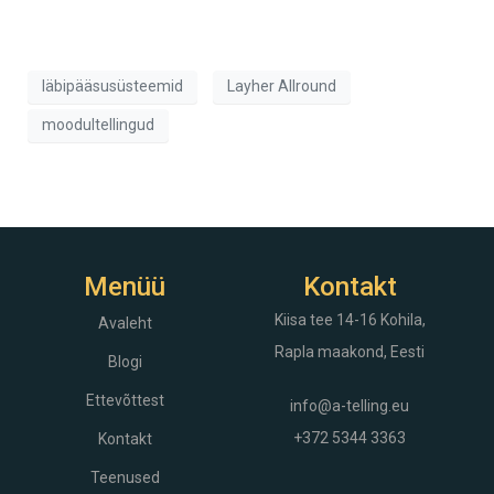
läbipääsusüsteemid
Layher Allround
moodultellingud
Menüü
Kontakt
Kiisa tee 14-16
Kohila,
Avaleht
Rapla maakond, Eesti
Blogi
Ettevõttest
info@a-telling.eu
+372 5344 3363
Kontakt
Teenused