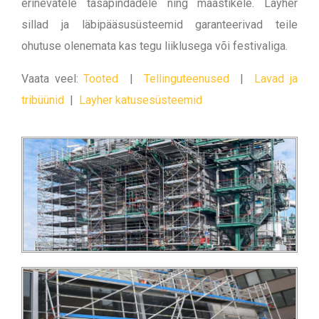
erinevatele tasapindadele ning maastikele. Layher
sillad ja läbipääsusüsteemid garanteerivad teile
ohutuse olenemata kas tegu liiklusega või festivaliga.
Vaata veel:
Tooted
|
Tellinguteenused
|
Lavad ja
tribüünid
|
Layher katusesüsteemid