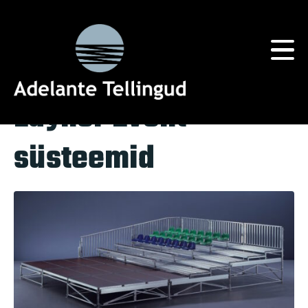
Silt:
läbipääsusüsteemid
Home
Tag Archives: läbipääsusüsteemid
Layher Event
süsteemid