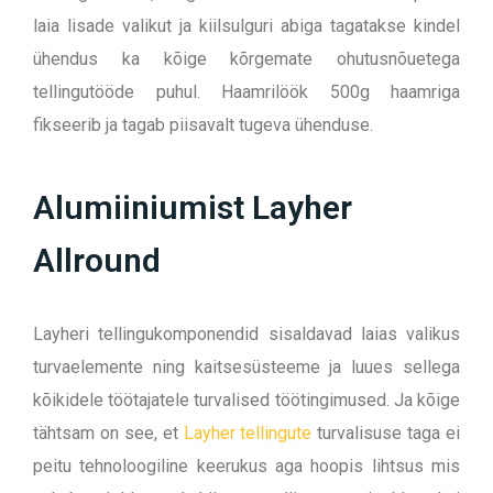
laia lisade valikut ja kiilsulguri abiga tagatakse kindel
ühendus ka kõige kõrgemate ohutusnõuetega
tellingutööde puhul. Haamrilöök 500g haamriga
fikseerib ja tagab piisavalt tugeva ühenduse.
Alumiiniumist Layher
Allround
Layheri tellingukomponendid sisaldavad laias valikus
turvaelemente ning kaitsesüsteeme ja luues sellega
kõikidele töötajatele turvalised töötingimused. Ja kõige
tähtsam on see, et
Layher tellingute
turvalisuse taga ei
peitu tehnoloogiline keerukus aga hoopis lihtsus mis