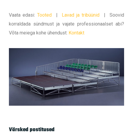
Vaata edasi:
Tooted
|
Lavad ja tribüünid
|
Soovid
korraldada sündmust ja vajate professionaalset abi?
Võta meiega kohe ühendust:
Kontakt
Värsked postitused