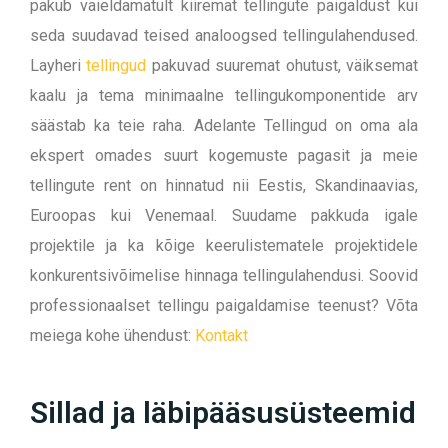
pakub vaieldamatult kiiremat tellingute paigaldust kui
seda suudavad teised analoogsed tellingulahendused.
Layheri
tellingud
pakuvad suuremat ohutust, väiksemat
kaalu ja tema minimaalne tellingukomponentide arv
säästab ka teie raha.
Adelante Tellingud on oma ala
ekspert omades suurt kogemuste pagasit ja meie
tellingute rent on hinnatud nii Eestis, Skandinaavias,
Euroopas kui Venemaal. Suudame pakkuda igale
projektile ja ka kõige keerulistematele projektidele
konkurentsivõimelise hinnaga tellingulahendusi.
Soovid
professionaalset tellingu paigaldamise teenust? Võta
meiega kohe ühendust:
Kontakt
Sillad ja läbipääsusüsteemid