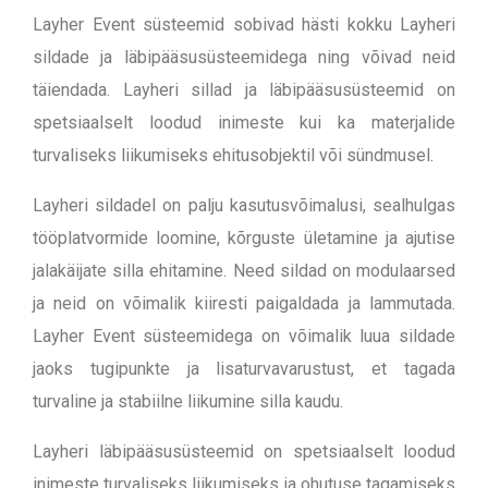
Layher Event süsteemid sobivad hästi kokku Layheri
sildade ja läbipääsusüsteemidega ning võivad neid
täiendada. Layheri sillad ja läbipääsusüsteemid on
spetsiaalselt loodud inimeste kui ka materjalide
turvaliseks liikumiseks ehitusobjektil või sündmusel.
Layheri sildadel on palju kasutusvõimalusi, sealhulgas
tööplatvormide loomine, kõrguste ületamine ja ajutise
jalakäijate silla ehitamine. Need sildad on modulaarsed
ja neid on võimalik kiiresti paigaldada ja lammutada.
Layher Event süsteemidega on võimalik luua sildade
jaoks tugipunkte ja lisaturvavarustust, et tagada
turvaline ja stabiilne liikumine silla kaudu.
Layheri läbipääsusüsteemid on spetsiaalselt loodud
inimeste turvaliseks liikumiseks ja ohutuse tagamiseks