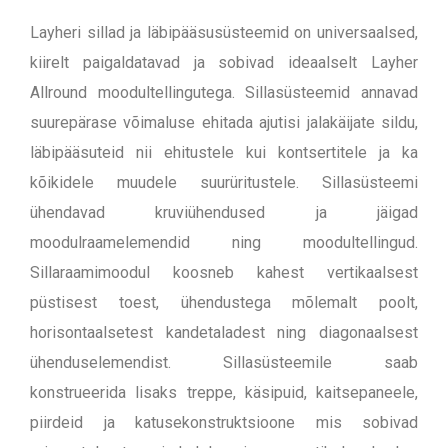
Layheri sillad ja läbipääsusüsteemid on universaalsed,
kiirelt paigaldatavad ja sobivad ideaalselt Layher
Allround moodultellingutega. Sillasüsteemid annavad
suurepärase võimaluse ehitada ajutisi jalakäijate sildu,
läbipääsuteid nii ehitustele kui kontsertitele ja ka
kõikidele muudele suurüritustele. Sillasüsteemi
ühendavad kruviühendused ja jäigad
moodulraamelemendid ning moodultellingud.
Sillaraamimoodul koosneb kahest vertikaalsest
püstisest toest, ühendustega mõlemalt poolt,
horisontaalsetest kandetaladest ning diagonaalsest
ühenduselemendist. Sillasüsteemile saab
konstrueerida lisaks treppe, käsipuid, kaitsepaneele,
piirdeid ja katusekonstruktsioone mis sobivad