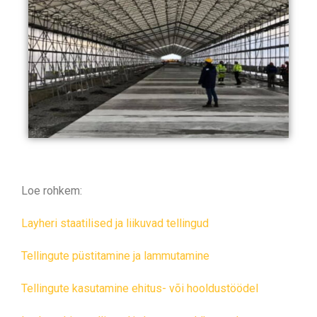
Loe rohkem:
Layheri staatilised ja liikuvad tellingud
Tellingute püstitamine ja lammutamine
Tellingute kasutamine ehitus- või hooldustöödel