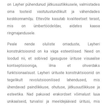
on Layher pühendunud jätkusuutlikkusele, valmistades
oma tooteid vastutustundlikult ja vähendades
keskkonnamõju. Ettevõte kasutab kvaliteetset terast,
mis on ümbertöödeldav, aidates kaasa
ringmajandusele.
Peale nende oluliste omaduste, Layheri
konstruktsioonid on ka väga esteetilised. Need on
loodud nii, et sobivad igasuguse ürituse visuaalse
kontseptsiooniga, ilma et ohverdaks
funktsionaalsust.
Layheri ürituste konstruktsioonid on
tegelikult revolutsioonilised lahendused, mis
ühendavad paindlikkuse, ohutuse, jätkusuutlikkuse ja
esteetika. Nad pakuvad erakordset võimalust luua
unikaalseid, turvalisi ja meeldejäävaid üritusi, mis