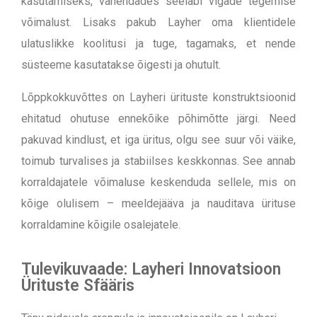
kasutamiseks, vähendades seeläbi vigade tegemise
võimalust. Lisaks pakub Layher oma klientidele
ulatuslikke koolitusi ja tuge, tagamaks, et nende
süsteeme kasutatakse õigesti ja ohutult.
Lõppkokkuvõttes on Layheri ürituste konstruktsioonid
ehitatud ohutuse ennekõike põhimõtte järgi. Need
pakuvad kindlust, et iga üritus, olgu see suur või väike,
toimub turvalises ja stabiilses keskkonnas. See annab
korraldajatele võimaluse keskenduda sellele, mis on
kõige olulisem – meeldejääva ja nauditava ürituse
korraldamine kõigile osalejatele.
Tulevikuvaade: Layheri Innovatsioon
Ürituste Sfääris