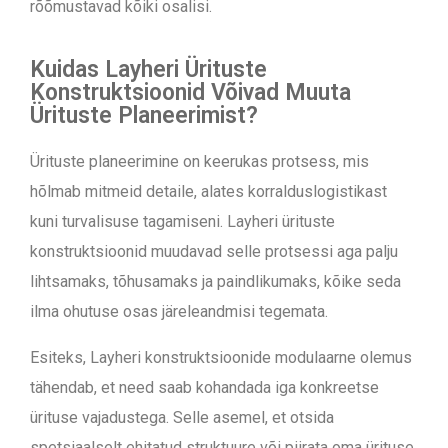
rõõmustavad kõiki osalisi.
Kuidas Layheri Ürituste
Konstruktsioonid Võivad Muuta
Ürituste Planeerimist?
Ürituste planeerimine on keerukas protsess, mis
hõlmab mitmeid detaile, alates korralduslogistikast
kuni turvalisuse tagamiseni. Layheri ürituste
konstruktsioonid muudavad selle protsessi aga palju
lihtsamaks, tõhusamaks ja paindlikumaks, kõike seda
ilma ohutuse osas järeleandmisi tegemata.
Esiteks, Layheri konstruktsioonide modulaarne olemus
tähendab, et need saab kohandada iga konkreetse
ürituse vajadustega. Selle asemel, et otsida
spetsiaalselt ehitatud struktuure või piirata oma ürituse