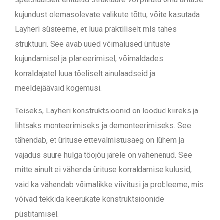
kujundust olemasolevate valikute tõttu, võite kasutada
Layheri süsteeme, et luua praktiliselt mis tahes
struktuuri. See avab uued võimalused ürituste
kujundamisel ja planeerimisel, võimaldades
korraldajatel luua tõeliselt ainulaadseid ja
meeldejäävaid kogemusi.
Teiseks, Layheri konstruktsioonid on loodud kiireks ja
lihtsaks monteerimiseks ja demonteerimiseks. See
tähendab, et ürituse ettevalmistusaeg on lühem ja
vajadus suure hulga tööjõu järele on vähenenud. See
mitte ainult ei vähenda ürituse korraldamise kulusid,
vaid ka vähendab võimalikke viivitusi ja probleeme, mis
võivad tekkida keerukate konstruktsioonide
püstitamisel.