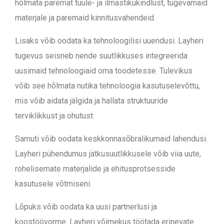
hõlmata paremat tuule- ja ilmastikukindlust, tugevamaid
materjale ja paremaid kinnitusvahendeid.
Lisaks võib oodata ka tehnoloogilisi uuendusi. Layheri
tugevus seisneb nende suutlikkuses integreerida
uusimaid tehnoloogiaid oma toodetesse. Tulevikus
võib see hõlmata nutika tehnoloogia kasutuselevõttu,
mis võib aidata jälgida ja hallata struktuuride
terviklikkust ja ohutust.
Samuti võib oodata keskkonnasõbralikumaid lahendusi.
Layheri pühendumus jätkusuutlikkusele võib viia uute,
rohelisemate materjalide ja ehitusprotsesside
kasutusele võtmiseni.
Lõpuks võib oodata ka uusi partnerlusi ja
koostöövorme. Layheri võimekus töötada erinevate