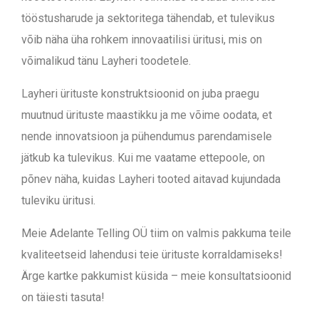
tööstusharude ja sektoritega tähendab, et tulevikus
võib näha üha rohkem innovaatilisi üritusi, mis on
võimalikud tänu Layheri toodetele.
Layheri ürituste konstruktsioonid on juba praegu
muutnud ürituste maastikku ja me võime oodata, et
nende innovatsioon ja pühendumus parendamisele
jätkub ka tulevikus. Kui me vaatame ettepoole, on
põnev näha, kuidas Layheri tooted aitavad kujundada
tuleviku üritusi.
Meie Adelante Telling OÜ tiim on valmis pakkuma teile
kvaliteetseid lahendusi teie ürituste korraldamiseks!
Ärge kartke pakkumist küsida – meie konsultatsioonid
on täiesti tasuta!