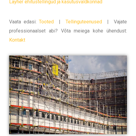
Layher ehitustellingud ja kasutusvaldkonnad
Vaata edasi:
Tooted
|
Tellinguteenused
|
Vajate
professionaalset abi? Võta meiega kohe ühendust:
Kontakt