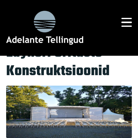
Silt:
Layher
Home
Tag Archives: Layher
Layheri Ürituste
Konstruktsioonid