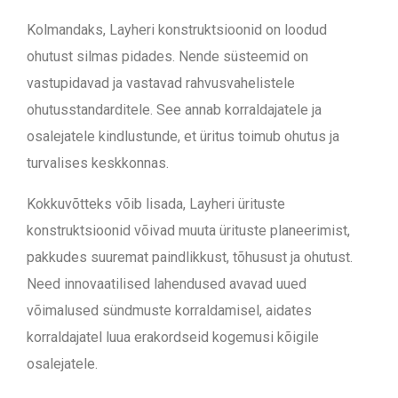
Kolmandaks, Layheri konstruktsioonid on loodud
ohutust silmas pidades. Nende süsteemid on
vastupidavad ja vastavad rahvusvahelistele
ohutusstandarditele. See annab korraldajatele ja
osalejatele kindlustunde, et üritus toimub ohutus ja
turvalises keskkonnas.
Kokkuvõtteks v
õib lisada,
Layheri ürituste
konstruktsioonid võivad muuta ürituste planeerimist,
pakkudes suuremat paindlikkust, tõhusust ja ohutust.
Need innovaatilised lahendused avavad uued
võimalused sündmuste korraldamisel, aidates
korraldajatel luua erakordseid kogemusi kõigile
osalejatele.