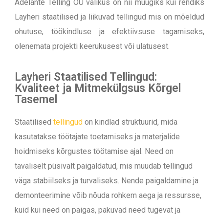
Adelante Telling OÜ valikus on nii müügiks kui rendiks
Layheri staatilised ja liikuvad tellingud mis on mõeldud
ohutuse, töökindluse ja efektiivsuse tagamiseks,
olenemata projekti keerukusest või ulatusest.
Layheri Staatilised Tellingud:
Kvaliteet ja Mitmekülgsus Kõrgel
Tasemel
Staatilised
tellingud
on kindlad struktuurid, mida
kasutatakse töötajate toetamiseks ja materjalide
hoidmiseks kõrgustes töötamise ajal. Need on
tavaliselt püsivalt paigaldatud, mis muudab tellingud
väga stabiilseks ja turvaliseks. Nende paigaldamine ja
demonteerimine võib nõuda rohkem aega ja ressursse,
kuid kui need on paigas, pakuvad need tugevat ja