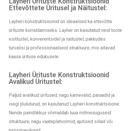
Layheri Ürituste Konstruktsioonid
Ettevõttete Üritusel ja Näitustel:
Layheri konstruktsioonid on ideaalsed ka ettevõtte
ürituste korraldamiseks. Layher on kasutatud neid toote
esitlustel, konverentsidel ja näitustel, pakkudes
turvalisi ja professionaalseid struktuure, mis aitavad
kaasa ürituse edukusele.
Layheri Ürituste Konstruktsioonid
Avalikud Üritustel:
Paljud avalikud üritused, nagu karnevalid, paraadid ja
isegi jõuluturud, on kasutanud Layheri konstruktsioone.
Nende paindlikkus võimaldab luua mitmesuguseid
struktuure, nagu vaateplatvormid, ajutised sillad või
müügipaviljonid.