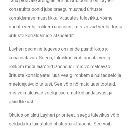
Tänu pidevale arengule ja innovatsioonile on Layheri
konstruktsioonid juba praegu muutnud ürituste
korraldamise maastikku. Vaadates tulevikku, võime
oodata veelgi rohkem uuendusi, mis võivad veelgi tõsta
ürituste korraldamise standardit.
Layheri peamine tugevus on nende paindlikkus ja
kohandatavus. Seega, tulevikus võib oodata veelgi
rohkem modulaarseid lahendusi, mis võimaldavad
ürituste korraldajatel luua veelgi rohkem ainulaadseid ja
meeldejäävaid üritusi. See võib hõlmata uusi tooteid,
mis võimaldavad veelgi suuremat kohandatavust ja
paindlikkust.
Ohutus on alati Layheri prioriteet, seega tulevikus võib
eeldada ka täiustatud ohutusfunktsioone. See võib