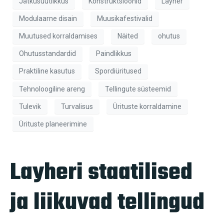
Jätkusuutlikkus
Konstruktsioonid
Layher
Modulaarne disain
Muusikafestivalid
Muutused korraldamises
Näited
ohutus
Ohutusstandardid
Paindlikkus
Praktiline kasutus
Spordiüritused
Tehnoloogiline areng
Tellingute süsteemid
Tulevik
Turvalisus
Ürituste korraldamine
Ürituste planeerimine
Layheri staatilised
ja liikuvad tellingud