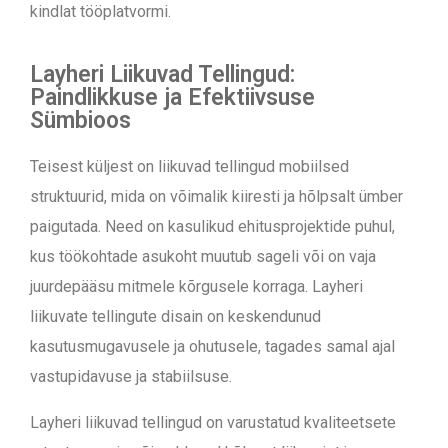
kindlat tööplatvormi.
Layheri Liikuvad Tellingud:
Paindlikkuse ja Efektiivsuse
Sümbioos
Teisest küljest on liikuvad tellingud mobiilsed
struktuurid, mida on võimalik kiiresti ja hõlpsalt ümber
paigutada. Need on kasulikud ehitusprojektide puhul,
kus töökohtade asukoht muutub sageli või on vaja
juurdepääsu mitmele kõrgusele korraga. Layheri
liikuvate tellingute disain on keskendunud
kasutusmugavusele ja ohutusele, tagades samal ajal
vastupidavuse ja stabiilsuse.
Layheri liikuvad tellingud on varustatud kvaliteetsete