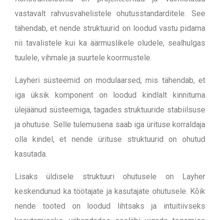
vastavalt rahvusvahelistele ohutusstandarditele. See
tähendab, et nende struktuurid on loodud vastu pidama
nii tavalistele kui ka äärmuslikele oludele, sealhulgas
tuulele, vihmale ja suurtele koormustele.
Layheri süsteemid on modulaarsed, mis tähendab, et
iga üksik komponent on loodud kindlalt kinnituma
ülejäänud süsteemiga, tagades struktuuride stabiilsuse
ja ohutuse. Selle tulemusena saab iga ürituse korraldaja
olla kindel, et nende ürituse struktuurid on ohutud
kasutada.
Lisaks üldisele struktuuri ohutusele on Layher
keskendunud ka töötajate ja kasutajate ohutusele. Kõik
nende tooted on loodud lihtsaks ja intuitiivseks