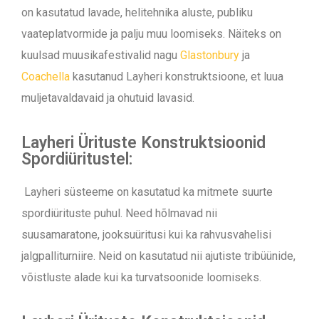
on kasutatud lavade, helitehnika aluste, publiku
vaateplatvormide ja palju muu loomiseks. Näiteks on
kuulsad muusikafestivalid nagu
Glastonbury
ja
Coachella
kasutanud Layheri konstruktsioone, et luua
muljetavaldavaid ja ohutuid lavasid.
Layheri Ürituste Konstruktsioonid
Spordiüritustel:
Layheri süsteeme on kasutatud ka mitmete suurte
spordiürituste puhul. Need hõlmavad nii
suusamaratone, jooksuüritusi kui ka rahvusvahelisi
jalgpalliturniire. Neid on kasutatud nii ajutiste tribüünide,
võistluste alade kui ka turvatsoonide loomiseks.