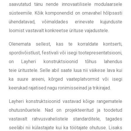
saavutatud tänu nende innovaatilisele modulaarsele
süsteemile. Kõik komponendid on omavahel hõlpsasti
ühendatavad, võimaldades erinevate kujunduste
loomist vastavalt konkreetse ürituse vajadustele.
Olenemata sellest, kas te korraldate kontserti,
spordivõistlust, festivali või isegi tootepresentatsiooni,
on Layheri konstruktsioonid tõhus lahendus
teie
üritustele
. Selle abil saate luua nii väikese lava kui
ka suure areeni, kõrged vaateplatvormid või isegi
keerukad rajatised nagu ronimisseinad ja trikirajad.
Layheri konstruktsioonid vastavad kõige rangematele
ohutusnõuetele. Nad on projekteeritud ja toodetud
vastavalt rahvusvahelistele standarditele, tagades
seeläbi nii külastajate kui ka töötajate ohutuse.
Lisaks