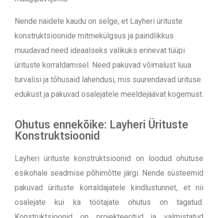
Nende näidete kaudu on selge, et Layheri ürituste
konstruktsioonide mitmekülgsus ja paindlikkus
muudavad need ideaalseks valikuks erinevat tüüpi
ürituste korraldamisel. Need pakuvad võimalust luua
turvalisi ja tõhusaid lahendusi, mis suurendavad ürituse
edukust ja pakuvad osalejatele meeldejäävat kogemust.
Ohutus ennekõike: Layheri Ürituste
Konstruktsioonid
Layheri ürituste konstruktsioonid on loodud ohutuse
esikohale seadmise põhimõtte järgi. Nende süsteemid
pakuvad ürituste korraldajatele kindlustunnet, et nii
osalejate kui ka töötajate ohutus on tagatud.
K
onstruktsioonid on projekteeritud ja valmistatud