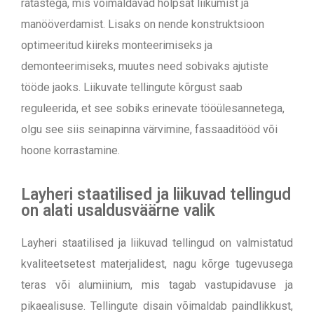
ratastega, mis võimaldavad hõlpsat liikumist ja
manööverdamist. Lisaks on nende konstruktsioon
optimeeritud kiireks monteerimiseks ja
demonteerimiseks, muutes need sobivaks ajutiste
tööde jaoks. Liikuvate tellingute kõrgust saab
reguleerida, et see sobiks erinevate tööülesannetega,
olgu see siis seinapinna värvimine, fassaaditööd või
hoone korrastamine.
Layheri staatilised ja liikuvad tellingud
on alati usaldusväärne valik
Layheri staatilised ja liikuvad tellingud on valmistatud
kvaliteetsetest materjalidest, nagu kõrge tugevusega
teras või alumiinium, mis tagab vastupidavuse ja
pikaealisuse. Tellingute disain võimaldab paindlikkust,