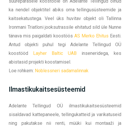
suurepärasele koostööle on Adelante Tellingud olnud
ka nendel objektitel abiks oma tellingusüsteemide ja
kaitsekatustega. Veel üks huvitav objekt oli Tallinna
Ironmani Triatloni jooksutrassile ehitatud sild üle Nunne
tänava mis paigaldati koostöös
AS Merko Ehitus
Eesti.
Antud objekti puhul tegi Adelante Tellingud OÜ
koostööd
Layher Baltic UAB
inseneridega, kes
abistasid projekti koostamisel.
Loe rohkem:
Noblessneri sadamalinnak
Ilmastikukaitsesüsteemid
Adelante Tellingud OÜ ilmastikukaitsesüsteemid
sisaldavad kattepaneele, tellingukatteid ja varikatuseid
ning pakutakse nii renti, müüki kui montaaži ja