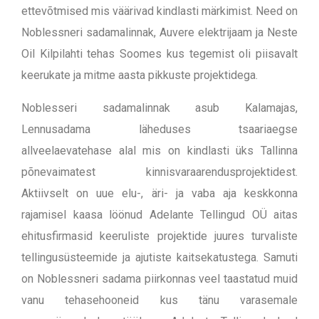
ettevõtmised mis väärivad kindlasti märkimist. Need on
Noblessneri sadamalinnak, Auvere elektrijaam ja Neste
Oil Kilpilahti tehas Soomes kus tegemist oli piisavalt
keerukate ja mitme aasta pikkuste projektidega.
Noblesseri sadamalinnak asub Kalamajas,
Lennusadama läheduses tsaariaegse
allveelaevatehase alal mis on kindlasti üks Tallinna
põnevaimatest kinnisvaraarendusprojektidest.
Aktiivselt on uue elu-, äri- ja vaba aja keskkonna
rajamisel kaasa löönud Adelante Tellingud OÜ aitas
ehitusfirmasid keeruliste projektide juures turvaliste
tellingusüsteemide ja ajutiste kaitsekatustega. Samuti
on Noblessneri sadama piirkonnas veel taastatud muid
vanu tehasehooneid kus tänu varasemale