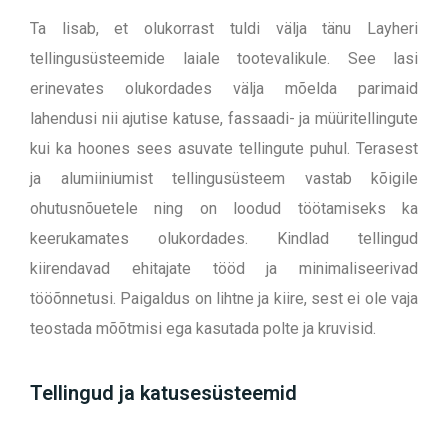
Ta lisab, et olukorrast tuldi välja tänu Layheri
tellingusüsteemide laiale tootevalikule. See lasi
erinevates olukordades välja mõelda parimaid
lahendusi nii ajutise katuse, fassaadi- ja müüritellingute
kui ka hoones sees asuvate tellingute puhul. Terasest
ja alumiiniumist tellingusüsteem vastab kõigile
ohutusnõuetele ning on loodud töötamiseks ka
keerukamates olukordades. Kindlad tellingud
kiirendavad ehitajate tööd ja minimaliseerivad
tööõnnetusi. Paigaldus on lihtne ja kiire, sest ei ole vaja
teostada mõõtmisi ega kasutada polte ja kruvisid.
Tellingud ja katusesüsteemid