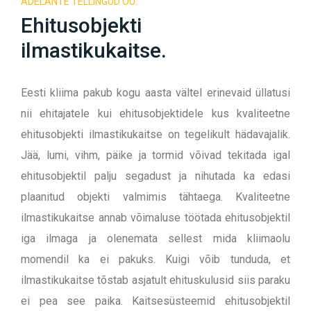
ADELANTE TELLINGUD OÜ.
Ehitusobjekti
ilmastikukaitse.
Eesti kliima pakub kogu aasta vältel erinevaid üllatusi
nii ehitajatele kui ehitusobjektidele kus kvaliteetne
ehitusobjekti ilmastikukaitse on tegelikult hädavajalik.
Jää, lumi, vihm, päike ja tormid võivad tekitada igal
ehitusobjektil palju segadust ja nihutada ka edasi
plaanitud objekti valmimis tähtaega. Kvaliteetne
ilmastikukaitse annab võimaluse töötada ehitusobjektil
iga ilmaga ja olenemata sellest mida kliimaolu
momendil ka ei pakuks. Kuigi võib tunduda, et
ilmastikukaitse tõstab asjatult ehituskulusid siis paraku
ei pea see paika. Kaitsesüsteemid ehitusobjektil