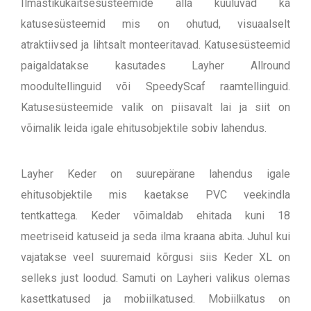
Ilmastikukaitsesüsteemide alla kuuluvad ka
katusesüsteemid mis on ohutud, visuaalselt
atraktiivsed ja lihtsalt monteeritavad. Katusesüsteemid
paigaldatakse kasutades Layher Allround
moodultellinguid või SpeedyScaf raamtellinguid.
Katusesüsteemide valik on piisavalt lai ja siit on
võimalik leida igale ehitusobjektile sobiv lahendus.
Layher Keder on suurepärane lahendus igale
ehitusobjektile mis kaetakse PVC veekindla
tentkattega. Keder võimaldab ehitada kuni 18
meetriseid katuseid ja seda ilma kraana abita. Juhul kui
vajatakse veel suuremaid kõrgusi siis Keder XL on
selleks just loodud. Samuti on Layheri valikus olemas
kasettkatused ja mobiilkatused. Mobiilkatus on