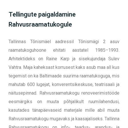
Tellingute paigaldamine
Rahvusraamatukogule
Tallinnas Tõnismäel aadressil Tõnismägi 2 asuv
raamatukoguhoone ehitati aastatel 1985–1993.
Arhitektideks on Raine Karp ja sisekujundaja Sulev
Vahtra. Maja kaheksast korrusest kaks asub maa all kus
tegemist on ka Baltimaade suurima raamatukoguga, mis
mahutab 600 lugejat, konverentsikeskuse, teatrisaali ja
näitusepinnad. Rahvusraamatukogu renoveerimistööde
eesmärgiks on muuta põhjalikult ruumilahendusi,
kasutades tänapäevaseid materjale mille abil muuta
Rahvusraamatukogu mugavaks ja kaasajaliseks. Tallinna
Rahvusraamatukogu on info-, teadus-, arendus- ja