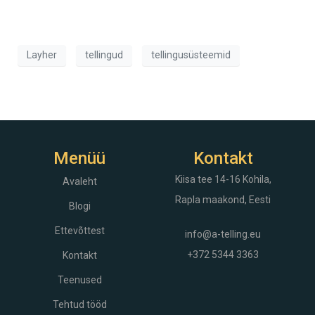
Layher
tellingud
tellingusüsteemid
Menüü
Kontakt
Kiisa tee 14-16
Kohila,
Avaleht
Rapla maakond, Eesti
Blogi
Ettevõttest
info@a-telling.eu
+372 5344 3363
Kontakt
Teenused
Tehtud tööd