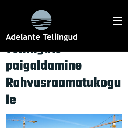
Silt:
tellingusüsteemid
Home
Tag Archives: tellingusüsteemid
Tellingute
paigaldamine
Rahvusraamatukogu
le