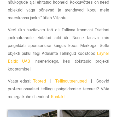
nõukogude ajal ehitatud hooneid. Kokkuvõttes on need
objektid väga põnevad ja arendavad kogu meie
meeskonna jaoks,” ütleb Viljastu.
Veel üks huvitavam töö oli Tallinna Ironmani Triatloni
jooksutrassile ehitatud sild üle Nunne tänava, mis
paigaldati sponsorluse käigus koos Merkoga. Selle
objekti puhul tegi Adelante Tellingud koostööd
Layher
Baltic UAB
inseneridega, kes abistasid projekti
koostamisel.
Vaata edasi:
Tooted
|
Tellinguteenused
| Soovid
professionaalset tellingu paigaldamise teenust? Võta
meiega kohe ühendust:
Kontakt