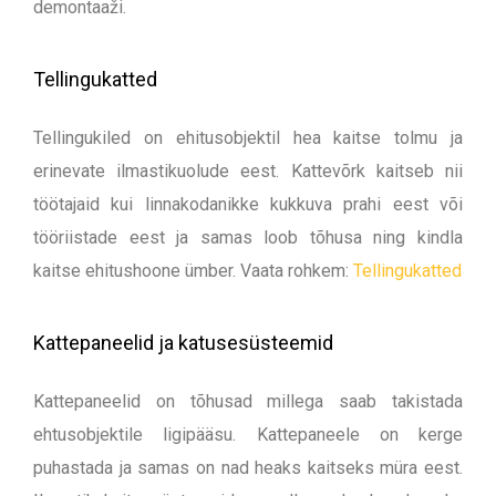
demontaaži.
Tellingukatted
Tellingukiled on ehitusobjektil hea kaitse tolmu ja
erinevate ilmastikuolude eest. Kattevõrk kaitseb nii
töötajaid kui linnakodanikke kukkuva prahi eest või
tööriistade eest ja samas loob tõhusa ning kindla
kaitse ehitushoone ümber. Vaata rohkem:
Tellingukatted
Kattepaneelid ja katusesüsteemid
Kattepaneelid on tõhusad millega saab takistada
ehtusobjektile ligipääsu. Kattepaneele on kerge
puhastada ja samas on nad heaks kaitseks müra eest.