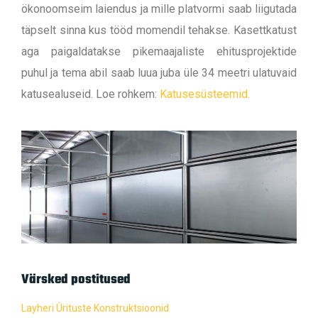
ökonoomseim laiendus ja mille platvormi saab liigutada
täpselt sinna kus tööd momendil tehakse. Kasettkatust
aga paigaldatakse pikemaajaliste ehitusprojektide
puhul ja tema abil saab luua juba üle 34 meetri ulatuvaid
katusealuseid. Loe rohkem:
Katusesüsteemid.
Värsked postitused
Layheri Ürituste Konstruktsioonid