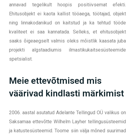
annavad tegelikult hoopis positiivsemat efekti.
Ehitusobjekt ei kaota kallist tööaega, töötajad, objekt
ning linnakodanikud on kaitstud ja ka tehtud tööde
kvaliteet ei saa kannatada. Selleks, et ehitusobjekt
saaks õigeaegselt valmis oleks mõistlik kaasata juba
projekti algstaadiumis ilmastikukaitsesüsteemide
spetsialist.
Meie ettevõtmised mis
väärivad kindlasti märkimist
2006. aastal asutatud Adelante Tellingud OÜ valikus on
Saksamaa ettevõtte Wilhelm Layher tellingusüsteemid
ja katustesüsteemid. Toome siin välja mõned suurimad