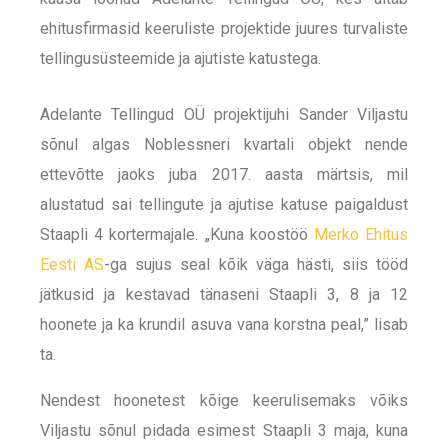
ehitusfirmasid keeruliste projektide juures turvaliste
tellingusüsteemide ja ajutiste katustega.
Adelante Tellingud OÜ projektijuhi Sander Viljastu
sõnul algas Noblessneri kvartali objekt nende
ettevõtte jaoks juba 2017. aasta märtsis, mil
alustatud sai tellingute ja ajutise katuse paigaldust
Staapli 4 kortermajale. „Kuna koostöö
Merko Ehitus
Eesti AS
-ga sujus seal kõik väga hästi, siis tööd
jätkusid ja kestavad tänaseni Staapli 3, 8 ja 12
hoonete ja ka krundil asuva vana korstna peal,” lisab
ta.
Nendest hoonetest kõige keerulisemaks võiks
Viljastu sõnul pidada esimest Staapli 3 maja, kuna