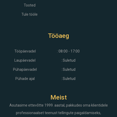
Tooted
Tule tööle
Tööaeg
Tööpäevadel
: 08:00 - 17:00
Laupäevadel
: Suletud
Pühapäevadel
: Suletud
Pühade ajal
: Suletud
Meist
Asutasime ettevõtte 1999. aastal, pakkudes oma klientidele
professionaalset teenust tellingute paigaldamiseks,