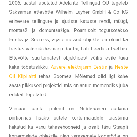
2006. aastal asutatud Adelante Tellingud OÜ tegeleb
Saksamaa ettevõtte Wilhelm Layher GmbH & Co KG
erinevate tellingute ja ajutiste katuste rendi, müügi,
montaaži ja demontaažiga. Peamiselt tegutsetakse
Eestis ja Soomes, aga erinevaid objekte on olnud ka
teistes välisriikides nagu Rootsi, Läti, Leedu ja Tšehhis.
Ettevõtte suurtematest objektidest võiks esile tuua
kaks tööstuslikku:
Auvere elektrijaam Eestis
ja
Neste
Oil Kilpilahti
tehas Soomes. Mõlemad olid ligi kahe
aasta pikkused projektid, mis on antud momendiks juba
edukalt lõpetatud
Viimase aasta jooksul on Noblessneri sadama
piirkonnas lisaks uutele kortermajadele taastama
hakatud ka vanu tehasehooneid ja osalt tänu Staapli
kortermajade objektile ning varasemale koostööle on