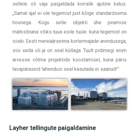
sellele oli vaja paigaldada korralik ajutine katus.
„Samal ajal ei ole tegemist just kõige standardsema
hoonega. Kogu selle objekti ühe peamise
märksõnana võiks tuua esile tuule: kuna tegemist on
siiski Eesti mereäärseima kortermajade arendusega,
siis seda oli ja on seal küllaga. Tuult pidimegi enim
arvesse võtma projektide koostamisel, kuna päris
tavapäraseid lahendusi seal kasutada ei saanud!”
Layher tellingute paigaldamine