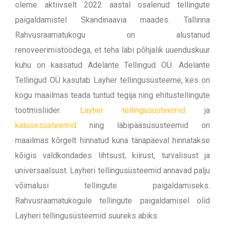
oleme aktiivselt 2022 aastal osalenud tellingute
paigaldamistel Skandinaavia maades. Tallinna
Rahvusraamatukogu on alustanud
renoveerimistöödega, et teha läbi põhjalik uuenduskuur
kuhu on kaasatud Adelante Tellingud OÜ. Adelante
Tellingud OÜ kasutab Layher tellingusüsteeme, kes on
kogu maailmas teada tuntud tegija ning ehitustellingute
tootmisliider.
Layher tellingusüsteemid
ja
katusesüsteemid
ning läbipääsusüsteemid on
maailmas kõrgelt hinnatud kuna tänapäeval hinnatakse
kõigis valdkondades lihtsust, kiirust, turvalisust ja
universaalsust. Layheri tellingusüsteemid annavad palju
võimalusi tellingute paigaldamiseks.
Rahvusraamatukogule tellingute paigaldamisel olid
Layheri tellingusüsteemid suureks abiks.