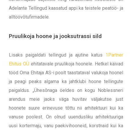
Adelante Tellingud kaasatud appi ka teistele peatöö- ja
alltöövõtufirmadele.
Pruulikoja hoone ja jooksutrassi sild
Lisaks paigaldati tellingud ja ajutine katus
1Partner
Ehitus OÜ
ehitatavale pruulikoja hoonele. Hetkel käivad
tööd Oma Ehitaja AS-i poolt taastataval valukoja hoonel
ja peagi peaks algama ka jahtklubi hoone tellingute
paigaldus. „Ühesõnaga öeldes on kogu Noblessneri
arendus meie jaoks väga huvitav väljakutse just
hoonete suure erinevuse tõttu nii arhitektuuri kui ka
vanuse poolest. On olnud uuendusliku arhitektuuriga
uusi kortermaju, vanu paekivihooneid, korstnaid kui ka