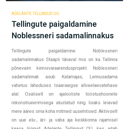
ADELANTE TELLINGUD OÜ.
Tellingute paigaldamine
Noblessneri sadamalinnakus
Tellingute paigaldamine Noblessneri
sadamalinnakus Staapli tänaval
mis on ka Tallinna
põnevaim kinnisvaraarendusprojekt.
Noblessneri
sadamalinnak asub
Kalamajas, Lennusadama
vahetus läheduses tsaariaegse allveelaevatehase
alal. Osaliselt on ajalooliste tööstushoonete
rekonstrueerimisega alustatud ning lisaks leiavad
mere ääres oma koha mitmed uusehitised. Aktiivselt
on uue elu-, äri- ja vaba aja keskkonna rajamisel
kaasa löönud Adelante Tellingud OÜ, kes aitab