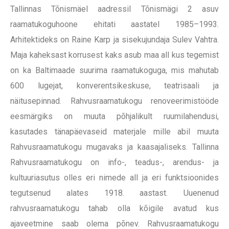
Tallinnas Tõnismäel aadressil Tõnismägi 2 asuv
raamatukoguhoone ehitati aastatel 1985–1993.
Arhitektideks on Raine Karp ja sisekujundaja Sulev Vahtra.
Maja kaheksast korrusest kaks asub maa all kus tegemist
on ka Baltimaade suurima raamatukoguga, mis mahutab
600 lugejat, konverentsikeskuse, teatrisaali ja
näitusepinnad. Rahvusraamatukogu renoveerimistööde
eesmärgiks on muuta põhjalikult ruumilahendusi,
kasutades tänapäevaseid materjale mille abil muuta
Rahvusraamatukogu mugavaks ja kaasajaliseks. Tallinna
Rahvusraamatukogu on info-, teadus-, arendus- ja
kultuuriasutus olles eri nimede all ja eri funktsioonides
tegutsenud alates 1918. aastast. Uuenenud
rahvusraamatukogu tahab olla kõigile avatud kus
ajaveetmine saab olema põnev. Rahvusraamatukogu