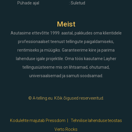
Pühade ajal
: Suletud
Meist
Asutasime ettevõtte 1999. aastal, pakkudes oma klientidele
professionaalset teenust tellingute paigaldamiseks,
rentimiseks ja müügiks. Garanteerime kiire ja parima
lahenduse igale projektile. Oma töös kasutame Layher
tellingusüsteeme mis on lihtsamad, ohutumad,
universaalsemad ja samuti soodsamad.
© A-telling.eu. Kõik õigused reserveeritud.
Kodulehte majutab Pressdom |
Tehnilise lahenduse teostas
Verto.Rocks