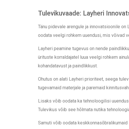
Tulevikuvaade: Layheri Innovat
Tänu pidevale arengule ja innovatsioonile on
oodata veelgi rohkem uuendusi, mis võivad vee
Layheri peamine tugevus on nende paindlikku
ürituste korraldajatel luua veelgi rohkem ain
kohandatavust ja paindlikkust.
Ohutus on alati Layheri prioriteet, seega tul
tugevamaid materjale ja paremaid kinnitusvah
Lisaks võib oodata ka tehnoloogilisi uuendu
Tulevikus võib see hõlmata nutika tehnoloogia k
Samuti võib oodata keskkonnasõbralikumaid la