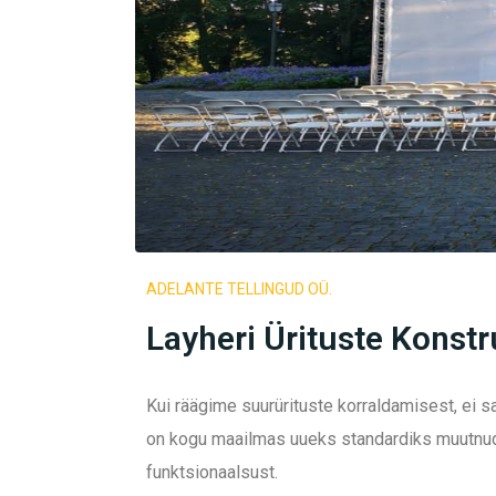
ADELANTE TELLINGUD OÜ.
Layheri Ürituste Konst
Kui räägime suurürituste korraldamisest, ei 
on kogu maailmas uueks standardiks muutnud,
funktsionaalsust.