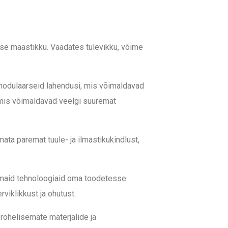
ise maastikku. Vaadates tulevikku, võime
modulaarseid lahendusi, mis võimaldavad
, mis võimaldavad veelgi suuremat
ata paremat tuule- ja ilmastikukindlust,
imaid tehnoloogiaid oma toodetesse.
rviklikkust ja ohutust.
rohelisemate materjalide ja