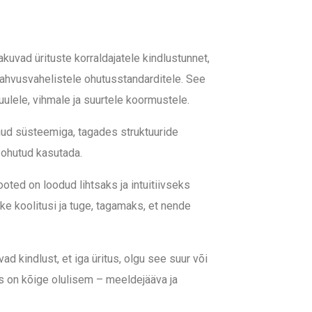
uvad ürituste korraldajatele kindlustunnet,
 rahvusvahelistele ohutusstandarditele. See
uulele, vihmale ja suurtele koormustele.
nud süsteemiga, tagades struktuuride
n ohutud kasutada.
oted on loodud lihtsaks ja intuitiivseks
e koolitusi ja tuge, tagamaks, et nende
 kindlust, et iga üritus, olgu see suur või
is on kõige olulisem – meeldejääva ja