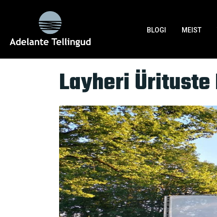
Silt:
Ohutusstandardid
BLOGI
MEIST
Home
Tag Archives: Ohutusstandardid
Layheri Ürituste