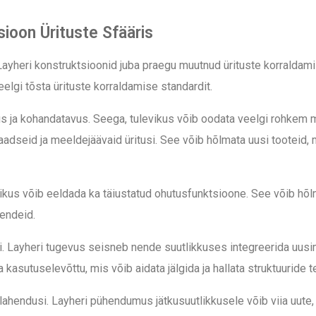
sioon Ürituste Sfääris
 Layheri konstruktsioonid juba praegu muutnud ürituste korraldam
lgi tõsta ürituste korraldamise standardit.
s ja kohandatavus. Seega, tulevikus võib oodata veelgi rohkem 
ulaadseid ja meeldejäävaid üritusi. See võib hõlmata uusi tooteid
evikus võib eeldada ka täiustatud ohutusfunktsioone. See võib hõlm
endeid.
si. Layheri tugevus seisneb nende suutlikkuses integreerida uus
asutuselevõttu, mis võib aidata jälgida ja hallata struktuuride te
hendusi. Layheri pühendumus jätkusuutlikkusele võib viia uute, 