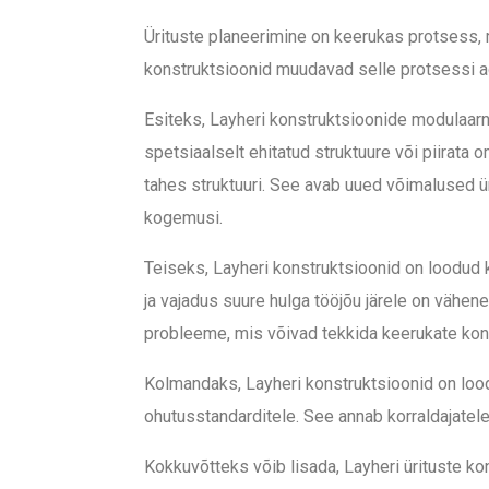
Ürituste planeerimine on keerukas protsess, m
konstruktsioonid muudavad selle protsessi a
Esiteks, Layheri konstruktsioonide modulaar
spetsiaalselt ehitatud struktuure või piirata 
tahes struktuuri. See avab uued võimalused ür
kogemusi.
Teiseks, Layheri konstruktsioonid on loodud 
ja vajadus suure hulga tööjõu järele on vähene
probleeme, mis võivad tekkida keerukate kon
Kolmandaks, Layheri konstruktsioonid on loo
ohutusstandarditele. See annab korraldajatele
Kokkuvõtteks v
õib lisada,
Layheri ürituste ko