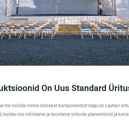
ruktsioonid On Uus Standard Üritu
saa me mööda minna olulisest komponendist nagu on Layheri ürit
 kuidas me mõistame ja teostame ürituste planeerimist ja korra