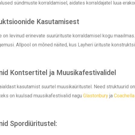
used sündmuste korraldamisel, aidates korraldajatel luua erako
ruktsioonide Kasutamisest
e on levinud erinevate suurürituste korraldamisel kogu maailma
gemusi. Allpool on mõned näited, kus Layheri ürituste konstrukts
id Kontsertitel ja Muusikafestivalidel
aialdast kasutamist suurtel muusikaüritustel. Need struktuurid on
iteks on kuulsad muusikafestivalid nagu
Glastonbury
ja
Coachella
id Spordiüritustel: