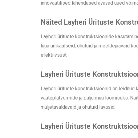
innovaatilised lahendused avavad uued võimal
Näited Layheri Ürituste Konst
Layheri ürituste konstruktsioonide kasutamin
luua unikaalseid, ohutuid ja meeldejäävaid ko
efektiivsust.
Layheri Ürituste Konstruktsioon
Layheri ürituste konstruktsioonid on leidnud l
vaateplatvormide ja palju muu loomiseks. Nä
muljetavaldavaid ja ohutuid lavasid.
Layheri Ürituste Konstruktsioon