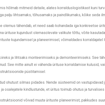
is hõlmab mitmeid detaile, alates korralduslogistikast kuni turv
ga palju lihtsamaks, tõhusamaks ja paindlikumaks, kõike seda il
ne olemus tähendab, et need saab kohandada iga konkreetse üritu
oma ürituse kujundust olemasolevate valikute tõttu, võite kasutada
ituste kujundamisel ja planeerimisel, võimaldades korraldajatel l
kiireks ja lihtsaks monteerimiseks ja demonteerimiseks. See täh
nud. See mitte ainult ei vähenda ürituse korraldamise kulusid, vai
struktsioonide püstitamisel.
dud ohutust silmas pidades. Nende süsteemid on vastupidavad j
 ja osalejatele kindlustunde, et üritus toimub ohutus ja turvalise
nstruktsioonid võivad muuta ürituste planeerimist, pakkudes suur