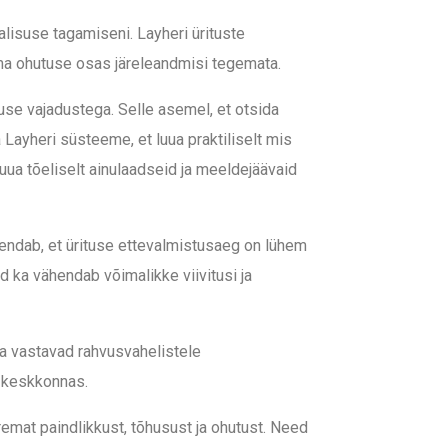
alisuse tagamiseni. Layheri ürituste
ma ohutuse osas järeleandmisi tegemata.
se vajadustega. Selle asemel, et otsida
 Layheri süsteeme, et luua praktiliselt mis
uua tõeliselt ainulaadseid ja meeldejäävaid
endab, et ürituse ettevalmistusaeg on lühem
d ka vähendab võimalikke viivitusi ja
a vastavad rahvusvahelistele
s keskkonnas.
emat paindlikkust, tõhusust ja ohutust. Need