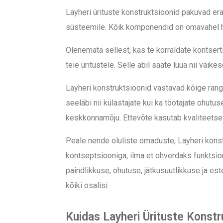
Layheri ürituste konstruktsioonid pakuvad era
süsteemile. Kõik komponendid on omavahel hõ
Olenemata sellest, kas te korraldate kontserti
teie
üritustele
. Selle abil saate luua nii väik
Layheri konstruktsioonid vastavad kõige rang
seeläbi nii külastajate kui ka töötajate ohutus
keskkonnamõju. Ettevõte kasutab kvaliteetset
Peale nende oluliste omaduste, Layheri konst
kontseptsiooniga, ilma et ohverdaks funktsio
paindlikkuse, ohutuse, jätkusuutlikkuse ja es
kõiki osalisi.
Kuidas Layheri Ürituste Konstr