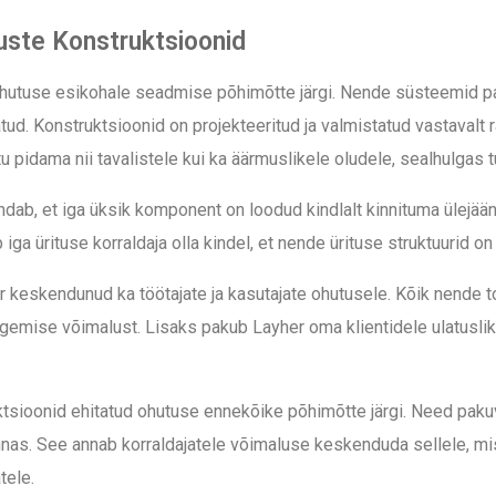
tuste Konstruktsioonid
ohutuse esikohale seadmise põhimõtte järgi. Nende süsteemid pak
atud. K
onstruktsioonid on projekteeritud ja valmistatud vastavalt
 pidama nii tavalistele kui ka äärmuslikele oludele, sealhulgas t
dab, et iga üksik komponent on loodud kindlalt kinnituma ülejää
iga ürituse korraldaja olla kindel, et nende ürituse struktuurid o
r keskendunud ka töötajate ja kasutajate ohutusele. Kõik nende to
mise võimalust. Lisaks pakub Layher oma klientidele ulatuslikk
sioonid ehitatud ohutuse ennekõike põhimõtte järgi. Need pakuvad
onnas. See annab korraldajatele võimaluse keskenduda sellele, m
tele.