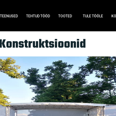
TEENUSED
TEHTUD TÖÖD
TOOTED
TULE TÖÖLE
K
 Konstruktsioonid