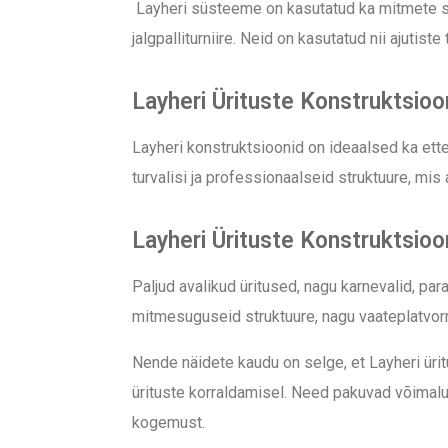
Layheri süsteeme on kasutatud ka mitmete suu
jalgpalliturniire. Neid on kasutatud nii ajutis
Layheri Ürituste Konstruktsioon
Layheri konstruktsioonid on ideaalsed ka ette
turvalisi ja professionaalseid struktuure, mis
Layheri Ürituste Konstruktsioon
Paljud avalikud üritused, nagu karnevalid, pa
mitmesuguseid struktuure, nagu vaateplatvormi
Nende näidete kaudu on selge, et Layheri üri
ürituste korraldamisel. Need pakuvad võimalus
kogemust.