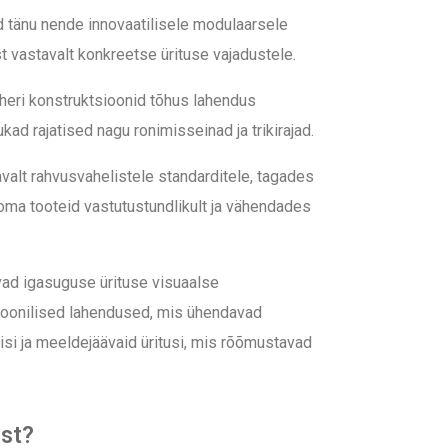
ud tänu nende innovaatilisele modulaarsele
vastavalt konkreetse ürituse vajadustele.
ayheri konstruktsioonid tõhus lahendus
ukad rajatised nagu ronimisseinad ja trikirajad.
valt rahvusvahelistele standarditele, tagades
oma tooteid vastutustundlikult ja vähendades
vad igasuguse ürituse visuaalse
tsioonilised lahendused, mis ühendavad
lisi ja meeldejäävaid üritusi, mis rõõmustavad
ist?