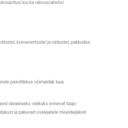
ksuüritusi kui ka rahvusvahelisi
tlustel, konverentsidel ja näitustel, pakkudes
 Nende paindlikkus võimaldab luua
eed ideaalseks valikuks erinevat tüüpi
edukust ja pakuvad osalejatele meeldejäävat