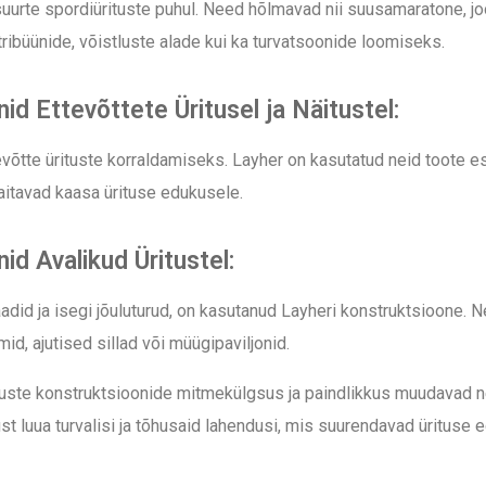
rte spordiürituste puhul. Need hõlmavad nii suusamaratone, joo
te tribüünide, võistluste alade kui ka turvatsoonide loomiseks.
id Ettevõttete Üritusel ja Näitustel:
võtte ürituste korraldamiseks. Layher on kasutatud neid toote esi
 aitavad kaasa ürituse edukusele.
id Avalikud Üritustel:
raadid ja isegi jõuluturud, on kasutanud Layheri konstruktsioone.
d, ajutised sillad või müügipaviljonid.
tuste konstruktsioonide mitmekülgsus ja paindlikkus muudavad n
t luua turvalisi ja tõhusaid lahendusi, mis suurendavad ürituse 