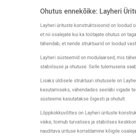
Ohutus ennekõike: Layheri Üri
Layheri ürituste konstruktsioonid on loodud 
et nii osalejate kui ka töötajate ohutus on tag
tähendab, et nende struktuurid on loodud vastu
Layheri süsteemid on modulaarsed, mis tähen
stabiilsuse ja ohutuse. Selle tulemusena saab 
Lisaks üldisele struktuuri ohutusele on Layhe
kasutamiseks, vähendades seeläbi vigade tege
süsteeme kasutatakse õigesti ja ohutult.
Lõppkokkuvõttes on Layheri ürituste konstrukt
väike, toimub turvalises ja stabiilses keskk
nauditava ürituse korraldamine kõigile osaleja