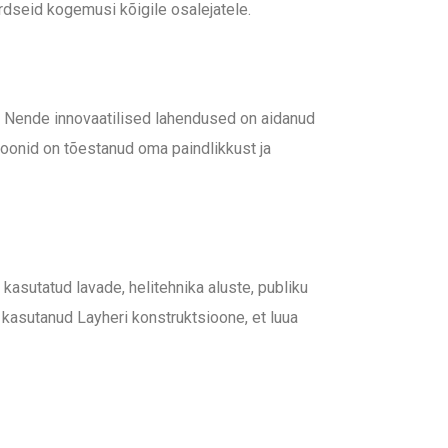
rdseid kogemusi kõigile osalejatele.
s. Nende innovaatilised lahendused on aidanud
ioonid on tõestanud oma paindlikkust ja
 kasutatud lavade, helitehnika aluste, publiku
kasutanud Layheri konstruktsioone, et luua