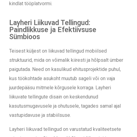
kindlat tööplatvormi.
Layheri Liikuvad Tellingud:
Paindlikkuse ja Efektiivsuse
Sümbioos
Teisest küljest on liikuvad tellingud mobiilsed
struktuurid, mida on võimalik kiiresti ja hõlpsalt ümber
paigutada. Need on kasulikud ehitusprojektide puhul,
kus töökohtade asukoht muutub sageli või on vaja
juurdepääsu mitmele kõrgusele korraga. Layheri
liikuvate tellingute disain on keskendunud
kasutusmugavusele ja ohutusele, tagades samal ajal
vastupidavuse ja stabiilsuse.
Layheri liikuvad tellingud on varustatud kvaliteetsete