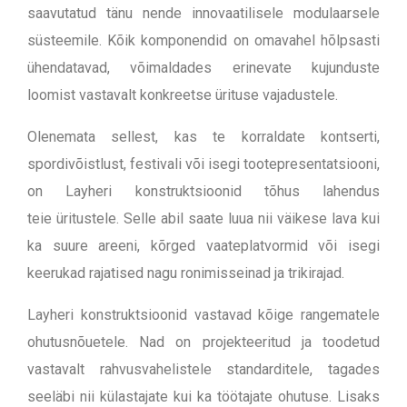
saavutatud tänu nende innovaatilisele modulaarsele
süsteemile. Kõik komponendid on omavahel hõlpsasti
ühendatavad, võimaldades erinevate kujunduste
loomist vastavalt konkreetse ürituse vajadustele.
Olenemata sellest, kas te korraldate kontserti,
spordivõistlust, festivali või isegi tootepresentatsiooni,
on Layheri konstruktsioonid tõhus lahendus
teie
üritustele
. Selle abil saate luua nii väikese lava kui
ka suure areeni, kõrged vaateplatvormid või isegi
keerukad rajatised nagu ronimisseinad ja trikirajad.
Layheri konstruktsioonid vastavad kõige rangematele
ohutusnõuetele. Nad on projekteeritud ja toodetud
vastavalt rahvusvahelistele standarditele, tagades
seeläbi nii külastajate kui ka töötajate ohutuse.
Lisaks