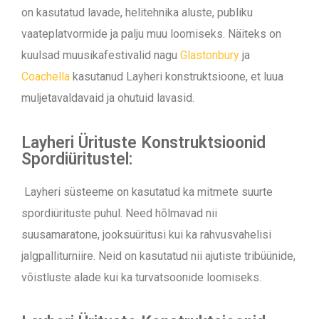
on kasutatud lavade, helitehnika aluste, publiku
vaateplatvormide ja palju muu loomiseks. Näiteks on
kuulsad muusikafestivalid nagu
Glastonbury
ja
Coachella
kasutanud Layheri konstruktsioone, et luua
muljetavaldavaid ja ohutuid lavasid.
Layheri Ürituste Konstruktsioonid
Spordiüritustel:
Layheri süsteeme on kasutatud ka mitmete suurte
spordiürituste puhul. Need hõlmavad nii
suusamaratone, jooksuüritusi kui ka rahvusvahelisi
jalgpalliturniire. Neid on kasutatud nii ajutiste tribüünide,
võistluste alade kui ka turvatsoonide loomiseks.