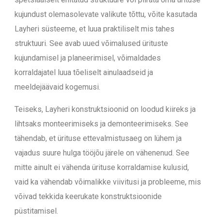
kujundust olemasolevate valikute tõttu, võite kasutada
Layheri süsteeme, et luua praktiliselt mis tahes
struktuuri. See avab uued võimalused ürituste
kujundamisel ja planeerimisel, võimaldades
korraldajatel luua tõeliselt ainulaadseid ja
meeldejäävaid kogemusi.
Teiseks, Layheri konstruktsioonid on loodud kiireks ja
lihtsaks monteerimiseks ja demonteerimiseks. See
tähendab, et ürituse ettevalmistusaeg on lühem ja
vajadus suure hulga tööjõu järele on vähenenud. See
mitte ainult ei vähenda ürituse korraldamise kulusid,
vaid ka vähendab võimalikke viivitusi ja probleeme, mis
võivad tekkida keerukate konstruktsioonide
püstitamisel.