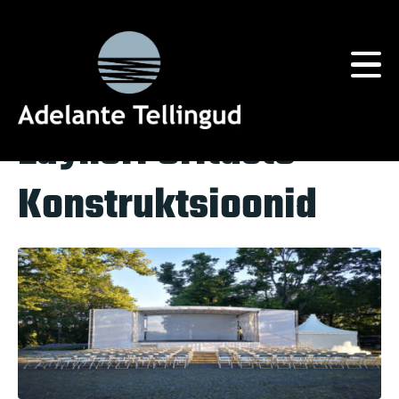
Silt:
Turvalisus
Home
Tag Archives: Turvalisus
Layheri Ürituste
Konstruktsioonid