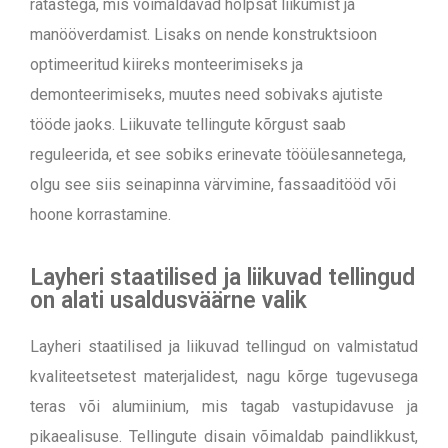
ratastega, mis võimaldavad hõlpsat liikumist ja
manööverdamist. Lisaks on nende konstruktsioon
optimeeritud kiireks monteerimiseks ja
demonteerimiseks, muutes need sobivaks ajutiste
tööde jaoks. Liikuvate tellingute kõrgust saab
reguleerida, et see sobiks erinevate tööülesannetega,
olgu see siis seinapinna värvimine, fassaaditööd või
hoone korrastamine.
Layheri staatilised ja liikuvad tellingud
on alati usaldusväärne valik
Layheri staatilised ja liikuvad tellingud on valmistatud
kvaliteetsetest materjalidest, nagu kõrge tugevusega
teras või alumiinium, mis tagab vastupidavuse ja
pikaealisuse. Tellingute disain võimaldab paindlikkust,