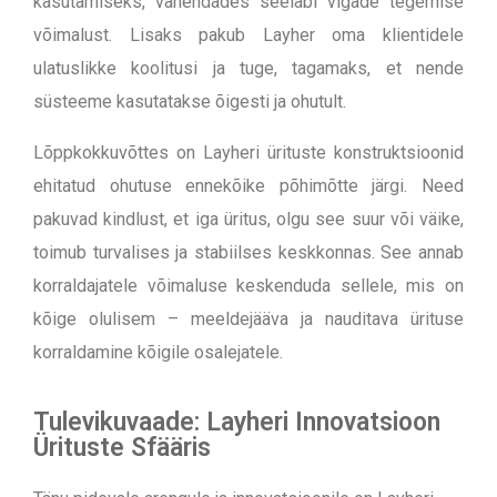
kasutamiseks, vähendades seeläbi vigade tegemise
võimalust. Lisaks pakub Layher oma klientidele
ulatuslikke koolitusi ja tuge, tagamaks, et nende
süsteeme kasutatakse õigesti ja ohutult.
Lõppkokkuvõttes on Layheri ürituste konstruktsioonid
ehitatud ohutuse ennekõike põhimõtte järgi. Need
pakuvad kindlust, et iga üritus, olgu see suur või väike,
toimub turvalises ja stabiilses keskkonnas. See annab
korraldajatele võimaluse keskenduda sellele, mis on
kõige olulisem – meeldejääva ja nauditava ürituse
korraldamine kõigile osalejatele.
Tulevikuvaade: Layheri Innovatsioon
Ürituste Sfääris