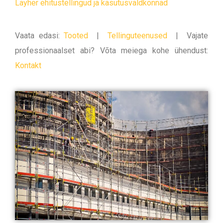
Layher ehitustellingud ja kasutusvaldkonnad
Vaata edasi:
Tooted
|
Tellinguteenused
|
Vajate
professionaalset abi? Võta meiega kohe ühendust:
Kontakt