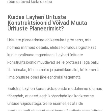
rõõmustavad kõiki osalisi.
Kuidas Layheri Ürituste
Konstruktsioonid Võivad Muuta
Ürituste Planeerimist?
Ürituste planeerimine on keerukas protsess, mis
hõlmab mitmeid detaile, alates korralduslogistikast
kuni turvalisuse tagamiseni. Layheri ürituste
konstruktsioonid muudavad selle protsessi aga palju
lihtsamaks, tõhusamaks ja paindlikumaks, kõike seda
ilma ohutuse osas järeleandmisi tegemata.
Esiteks, Layheri konstruktsioonide modulaarne olemus
tähendab, et need saab kohandada iga konkreetse
ürituse vajadustega. Selle asemel, et otsida
spetsiaalselt ehitatud struktuure või piirata oma ürituse