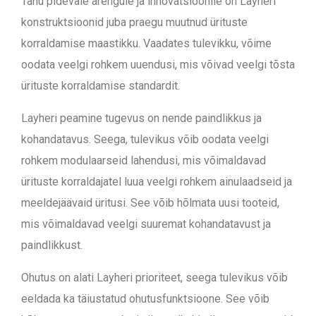
Tänu pidevale arengule ja innovatsioonile on Layheri
konstruktsioonid juba praegu muutnud ürituste
korraldamise maastikku. Vaadates tulevikku, võime
oodata veelgi rohkem uuendusi, mis võivad veelgi tõsta
ürituste korraldamise standardit.
Layheri peamine tugevus on nende paindlikkus ja
kohandatavus. Seega, tulevikus võib oodata veelgi
rohkem modulaarseid lahendusi, mis võimaldavad
ürituste korraldajatel luua veelgi rohkem ainulaadseid ja
meeldejäävaid üritusi. See võib hõlmata uusi tooteid,
mis võimaldavad veelgi suuremat kohandatavust ja
paindlikkust.
Ohutus on alati Layheri prioriteet, seega tulevikus võib
eeldada ka täiustatud ohutusfunktsioone. See võib