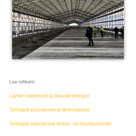
Loe rohkem:
Layheri staatilised ja liikuvad tellingud
Tellingute püstitamine ja lammutamine
Tellingute kasutamine ehitus- või hooldustöödel