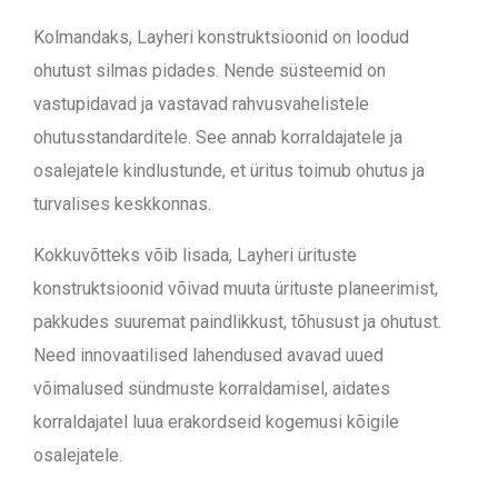
Kolmandaks, Layheri konstruktsioonid on loodud
ohutust silmas pidades. Nende süsteemid on
vastupidavad ja vastavad rahvusvahelistele
ohutusstandarditele. See annab korraldajatele ja
osalejatele kindlustunde, et üritus toimub ohutus ja
turvalises keskkonnas.
Kokkuvõtteks v
õib lisada,
Layheri ürituste
konstruktsioonid võivad muuta ürituste planeerimist,
pakkudes suuremat paindlikkust, tõhusust ja ohutust.
Need innovaatilised lahendused avavad uued
võimalused sündmuste korraldamisel, aidates
korraldajatel luua erakordseid kogemusi kõigile
osalejatele.