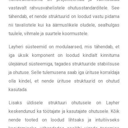
vastavalt rahvusvahelistele ohutusstandarditele. See
tähendab, et nende struktuurid on loodud vastu pidama
nii tavalistele kui ka äärmuslikele oludele, sealhulgas
tuulele, vihmale ja suurtele koormustele.
Layheri süsteemid on modulaarsed, mis tähendab, et
iga üksik komponent on loodud kindlalt kinnituma
ülejäänud süsteemiga, tagades struktuuride stabiilsuse
ja ohutuse. Selle tulemusena saab iga ürituse korraldaja
olla kindel, et nende ürituse struktuurid on ohutud
kasutada.
Lisaks üldisele struktuuri ohutusele on Layher
keskendunud ka töötajate ja kasutajate ohutusele. Kõik
nende tooted on loodud lihtsaks ja intuitiivseks