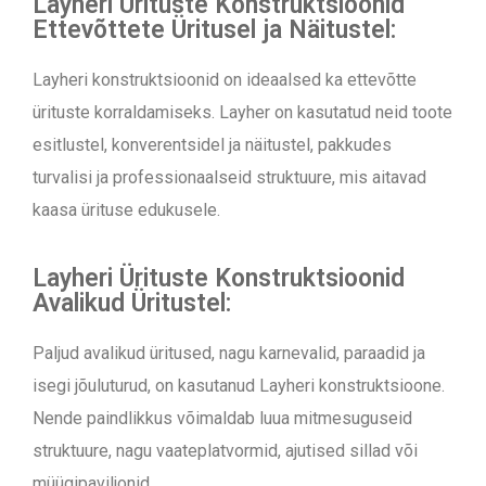
Layheri Ürituste Konstruktsioonid
Ettevõttete Üritusel ja Näitustel:
Layheri konstruktsioonid on ideaalsed ka ettevõtte
ürituste korraldamiseks. Layher on kasutatud neid toote
esitlustel, konverentsidel ja näitustel, pakkudes
turvalisi ja professionaalseid struktuure, mis aitavad
kaasa ürituse edukusele.
Layheri Ürituste Konstruktsioonid
Avalikud Üritustel:
Paljud avalikud üritused, nagu karnevalid, paraadid ja
isegi jõuluturud, on kasutanud Layheri konstruktsioone.
Nende paindlikkus võimaldab luua mitmesuguseid
struktuure, nagu vaateplatvormid, ajutised sillad või
müügipaviljonid.