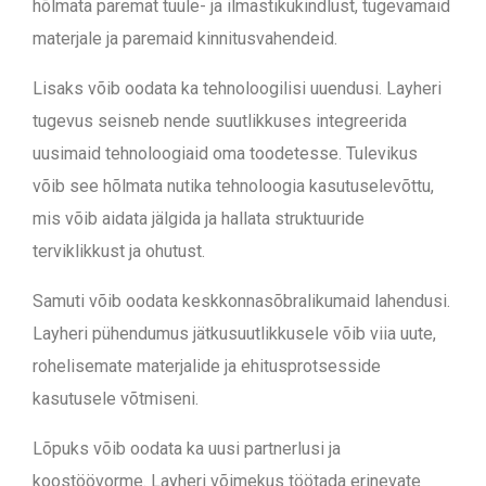
hõlmata paremat tuule- ja ilmastikukindlust, tugevamaid
materjale ja paremaid kinnitusvahendeid.
Lisaks võib oodata ka tehnoloogilisi uuendusi. Layheri
tugevus seisneb nende suutlikkuses integreerida
uusimaid tehnoloogiaid oma toodetesse. Tulevikus
võib see hõlmata nutika tehnoloogia kasutuselevõttu,
mis võib aidata jälgida ja hallata struktuuride
terviklikkust ja ohutust.
Samuti võib oodata keskkonnasõbralikumaid lahendusi.
Layheri pühendumus jätkusuutlikkusele võib viia uute,
rohelisemate materjalide ja ehitusprotsesside
kasutusele võtmiseni.
Lõpuks võib oodata ka uusi partnerlusi ja
koostöövorme. Layheri võimekus töötada erinevate