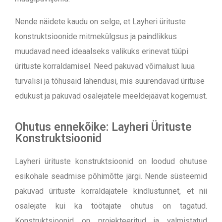
Nende näidete kaudu on selge, et Layheri ürituste
konstruktsioonide mitmekülgsus ja paindlikkus
muudavad need ideaalseks valikuks erinevat tüüpi
ürituste korraldamisel. Need pakuvad võimalust luua
turvalisi ja tõhusaid lahendusi, mis suurendavad ürituse
edukust ja pakuvad osalejatele meeldejäävat kogemust.
Ohutus ennekõike: Layheri Ürituste
Konstruktsioonid
Layheri ürituste konstruktsioonid on loodud ohutuse
esikohale seadmise põhimõtte järgi. Nende süsteemid
pakuvad ürituste korraldajatele kindlustunnet, et nii
osalejate kui ka töötajate ohutus on tagatud.
K
onstruktsioonid on projekteeritud ja valmistatud