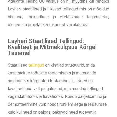
Adelante Telling OÜ valikus on nii müügiks kui rendiks
Layheri staatilised ja liikuvad tellingud mis on mõeldud
ohutuse, töökindluse ja efektiivsuse tagamiseks,
olenemata projekti keerukusest või ulatusest.
Layheri Staatilised Tellingud:
Kvaliteet ja Mitmekülgsus Kõrgel
Tasemel
Staatilised
tellingud
on kindlad struktuurid, mida
kasutatakse töötajate toetamiseks ja materjalide
hoidmiseks kõrgustes töötamise ajal. Need on
tavaliselt püsivalt paigaldatud, mis muudab tellingud
väga stabiilseks ja turvaliseks. Nende paigaldamine ja
demonteerimine võib nõuda rohkem aega ja ressursse,
kuid kui need on paigas, pakuvad need tugevat ja