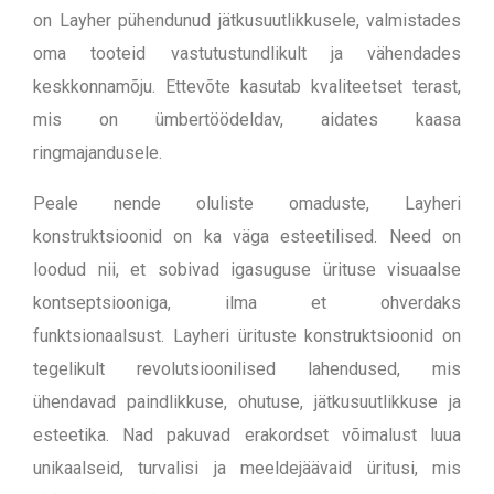
on Layher pühendunud jätkusuutlikkusele, valmistades
oma tooteid vastutustundlikult ja vähendades
keskkonnamõju. Ettevõte kasutab kvaliteetset terast,
mis on ümbertöödeldav, aidates kaasa
ringmajandusele.
Peale nende oluliste omaduste, Layheri
konstruktsioonid on ka väga esteetilised. Need on
loodud nii, et sobivad igasuguse ürituse visuaalse
kontseptsiooniga, ilma et ohverdaks
funktsionaalsust.
Layheri ürituste konstruktsioonid on
tegelikult revolutsioonilised lahendused, mis
ühendavad paindlikkuse, ohutuse, jätkusuutlikkuse ja
esteetika. Nad pakuvad erakordset võimalust luua
unikaalseid, turvalisi ja meeldejäävaid üritusi, mis