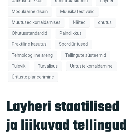
Jätkusuutlikkus
Konstruktsioonid
Layher
Modulaarne disain
Muusikafestivalid
Muutused korraldamises
Näited
ohutus
Ohutusstandardid
Paindlikkus
Praktiline kasutus
Spordiüritused
Tehnoloogiline areng
Tellingute süsteemid
Tulevik
Turvalisus
Ürituste korraldamine
Ürituste planeerimine
Layheri staatilised
ja liikuvad tellingud