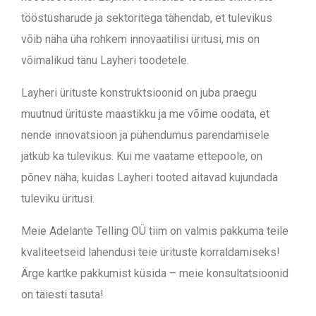
tööstusharude ja sektoritega tähendab, et tulevikus
võib näha üha rohkem innovaatilisi üritusi, mis on
võimalikud tänu Layheri toodetele.
Layheri ürituste konstruktsioonid on juba praegu
muutnud ürituste maastikku ja me võime oodata, et
nende innovatsioon ja pühendumus parendamisele
jätkub ka tulevikus. Kui me vaatame ettepoole, on
põnev näha, kuidas Layheri tooted aitavad kujundada
tuleviku üritusi.
Meie Adelante Telling OÜ tiim on valmis pakkuma teile
kvaliteetseid lahendusi teie ürituste korraldamiseks!
Ärge kartke pakkumist küsida – meie konsultatsioonid
on täiesti tasuta!