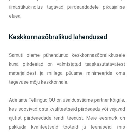
ilmastikukindlus tagavad piirdeaedadele pikaajalise
eluea.
Keskkonnasõbralikud lahendused
Samuti oleme pühendunud keskkonnasõbralikkusele
kuna piirdeaiad on valmistatud taaskasutatavatest
materjalidest ja millega püüame minimeerida oma
tegevuse mõju keskkonnale.
Adelante Tellingud OÜ on usaldusväärne partner kõigile,
kes soovivad osta kvaliteetseid piirdeaedu või vajavad
ajutist piirdeaedade rendi teenust. Meie eesmärk on
pakkuda kvaliteetseid tooteid ja teenuseid, mis