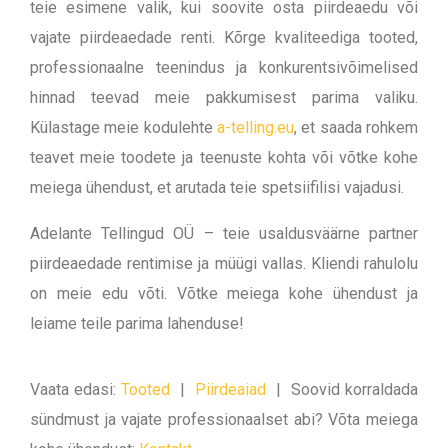
teie esimene valik, kui soovite osta piirdeaedu või
vajate piirdeaedade renti. Kõrge kvaliteediga tooted,
professionaalne teenindus ja konkurentsivõimelised
hinnad teevad meie pakkumisest parima valiku.
Külastage meie kodulehte
a-telling.eu
, et saada rohkem
teavet meie toodete ja teenuste kohta või võtke kohe
meiega ühendust, et arutada teie spetsiifilisi vajadusi.
Adelante Tellingud OÜ – teie usaldusväärne partner
piirdeaedade rentimise ja müügi vallas. Kliendi rahulolu
on meie edu võti. Võtke meiega kohe ühendust ja
leiame teile parima lahenduse!
Vaata edasi:
Tooted
|
Piirdeaiad
|
Soovid korraldada
sündmust ja vajate professionaalset abi? Võta meiega