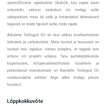
spetsiifilistele vajadustele. Ükskõik, kas vajate suurt
üritustelki, väikest varikatust või midagi selle
vahepealset, meie lai valik ja kohandatud lahendused
tagavad, et leiate täpselt selle, mida vajate.
Adelante Tellingud OÜ on teie allikas kvaliteetsetele
telkidele ja varikatustele. Meie tooted ja teenused on
loodud teie vajadusi silmas pidades, et tagada teie
ürituse või projekti edukus.
Tänu aastatepikkusele
kogemusele, kõrgekvaliteedilistele toodetele ja
pühendunud meeskonnale on Adelante Tellingud OÜ
usaldusväärne partner.
Ärge jätke midagi juhuse
hooleks!
Lõppkokkuvõte