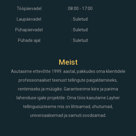
Tööpäevadel
: 08:00 - 17:00
Laupäevadel
: Suletud
Pühapäevadel
: Suletud
Pühade ajal
: Suletud
Meist
Asutasime ettevõtte 1999. aastal, pakkudes oma klientidele
professionaalset teenust tellingute paigaldamiseks,
rentimiseks ja müügiks. Garanteerime kiire ja parima
lahenduse igale projektile. Oma töös kasutame Layher
tellingusüsteeme mis on lihtsamad, ohutumad,
universaalsemad ja samuti soodsamad.