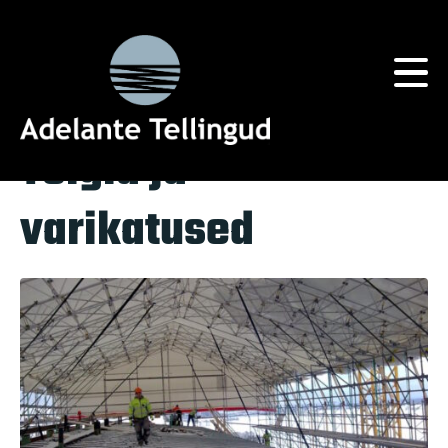
Silt:
Piirdeaedade Rent
Home
Tag Archives: Piirdeaedade Rent
Telgid ja
varikatused