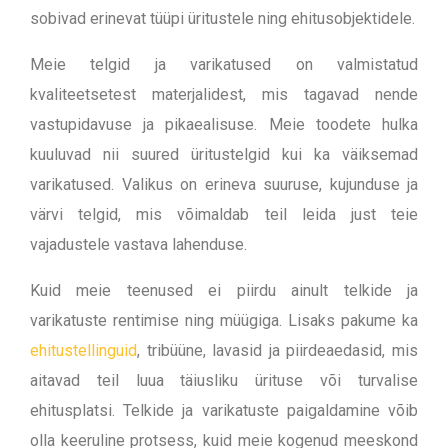
sobivad erinevat tüüpi üritustele ning ehitusobjektidele.
Meie telgid ja varikatused on valmistatud
kvaliteetsetest materjalidest, mis tagavad nende
vastupidavuse ja pikaealisuse. Meie toodete hulka
kuuluvad nii suured üritustelgid kui ka väiksemad
varikatused. Valikus on erineva suuruse, kujunduse ja
värvi telgid, mis võimaldab teil leida just teie
vajadustele vastava lahenduse.
Kuid meie teenused ei piirdu ainult telkide ja
varikatuste rentimise ning müügiga. Lisaks pakume ka
ehitustellinguid
, tribüüne, lavasid ja piirdeaedasid, mis
aitavad teil luua täiusliku ürituse või turvalise
ehitusplatsi.
Telkide ja varikatuste paigaldamine võib
olla keeruline protsess, kuid meie kogenud meeskond