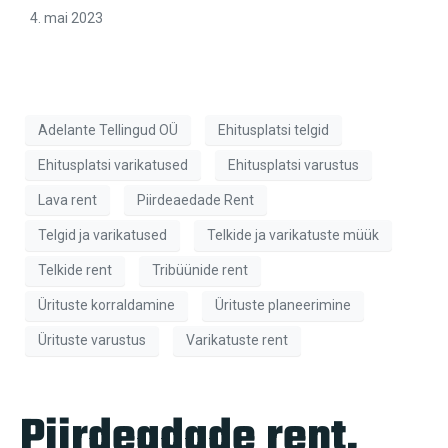
4. mai 2023
Adelante Tellingud OÜ
Ehitusplatsi telgid
Ehitusplatsi varikatused
Ehitusplatsi varustus
Lava rent
Piirdeaedade Rent
Telgid ja varikatused
Telkide ja varikatuste müük
Telkide rent
Tribüünide rent
Ürituste korraldamine
Ürituste planeerimine
Ürituste varustus
Varikatuste rent
Piirdeadade rent,