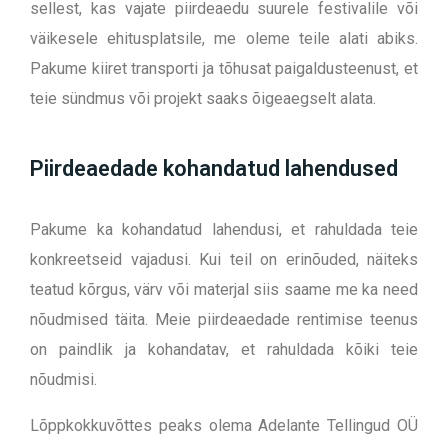
sellest, kas vajate piirdeaedu suurele festivalile või
väikesele ehitusplatsile, me oleme teile alati abiks.
Pakume kiiret transporti ja tõhusat paigaldusteenust, et
teie sündmus või projekt saaks õigeaegselt alata.
Piirdeaedade kohandatud lahendused
Pakume ka kohandatud lahendusi, et rahuldada teie
konkreetseid vajadusi. Kui teil on erinõuded, näiteks
teatud kõrgus, värv või materjal siis saame me ka need
nõudmised täita. Meie piirdeaedade rentimise teenus
on paindlik ja kohandatav, et rahuldada kõiki teie
nõudmisi.
Lõppkokkuvõttes peaks olema Adelante Tellingud OÜ