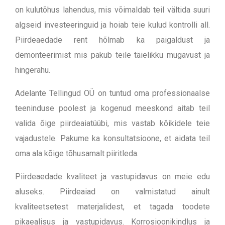
on kulutõhus lahendus, mis võimaldab teil vältida suuri
algseid investeeringuid ja hoiab teie kulud kontrolli all.
Piirdeaedade rent hõlmab ka paigaldust ja
demonteerimist mis pakub teile täielikku mugavust ja
hingerahu.
Adelante Tellingud OÜ on tuntud oma professionaalse
teeninduse poolest ja kogenud meeskond aitab teil
valida õige piirdeaiatüübi, mis vastab kõikidele teie
vajadustele. Pakume ka konsultatsioone, et aidata teil
oma ala kõige tõhusamalt piiritleda.
Piirdeaedade kvaliteet ja vastupidavus on meie edu
aluseks. Piirdeaiad on valmistatud ainult
kvaliteetsetest materjalidest, et tagada toodete
pikaealisus ja vastupidavus. Korrosioonikindlus ja