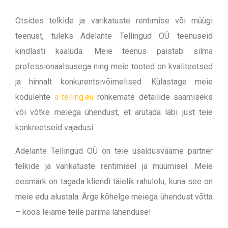
Otsides telkide ja varikatuste rentimise või müügi
teenust, tuleks Adelante Tellingud OÜ teenuseid
kindlasti kaaluda. Meie teenus paistab silma
professionaalsusega ning meie tooted on kvaliteetsed
ja hinnalt konkurentsivõimelised. Külastage meie
kodulehte
a-telling.eu
rohkemate detailide saamiseks
või võtke meiega ühendust, et arutada läbi just teie
konkreetseid vajadusi.
Adelante Tellingud OÜ on teie usaldusväärne partner
telkide ja varikatuste rentimisel ja müümisel. Meie
eesmärk on tagada kliendi täielik rahulolu, kuna see on
meie edu alustala. Ärge kõhelge meiega ühendust võtta
– koos leiame teile parima lahenduse!