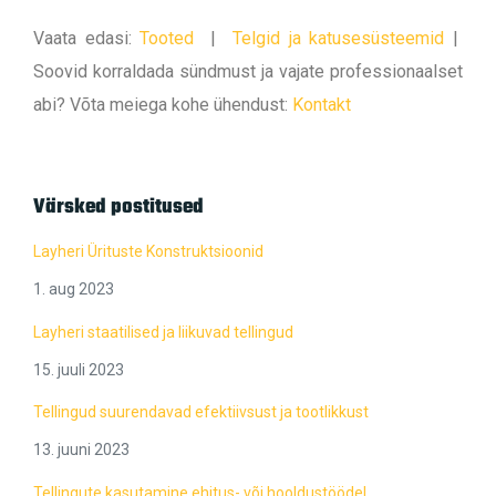
Vaata edasi:
Tooted
|
Telgid ja katusesüsteemid
|
Soovid korraldada sündmust ja vajate professionaalset
abi? Võta meiega kohe ühendust:
Kontakt
Värsked postitused
Layheri Ürituste Konstruktsioonid
1. aug 2023
Layheri staatilised ja liikuvad tellingud
15. juuli 2023
Tellingud suurendavad efektiivsust ja tootlikkust
13. juuni 2023
Tellingute kasutamine ehitus- või hooldustöödel