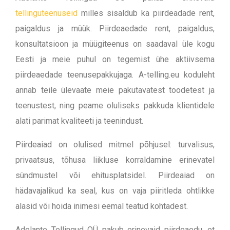
tellinguteenuseid
milles sisaldub ka piirdeadade rent,
paigaldus ja müük. Piirdeaedade rent, paigaldus,
konsultatsioon ja müügiteenus on saadaval üle kogu
Eesti ja meie puhul on tegemist ühe aktiivsema
piirdeaedade teenusepakkujaga. A-telling.eu koduleht
annab teile ülevaate meie pakutavatest toodetest ja
teenustest, ning peame oluliseks pakkuda klientidele
alati parimat kvaliteeti ja teenindust.
Piirdeaiad on olulised mitmel põhjusel: turvalisus,
privaatsus, tõhusa liikluse korraldamine erinevatel
sündmustel või ehitusplatsidel. Piirdeaiad on
hädavajalikud ka seal, kus on vaja piiritleda ohtlikke
alasid või hoida inimesi eemal teatud kohtadest.
Adelante Tellingud OÜ pakub erinevaid piirdeaedu, et