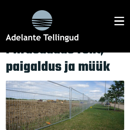
Silt:
Keskkonnasõbralikkus
Home
Tag Archives: Keskkonnasõbralikkus
Piirdeadade rent,
paigaldus ja müük