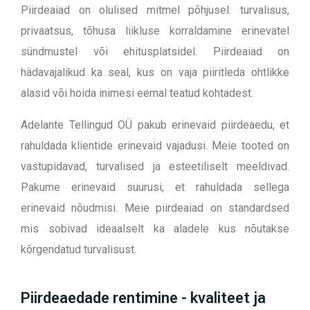
Piirdeaiad on olulised mitmel põhjusel: turvalisus,
privaatsus, tõhusa liikluse korraldamine erinevatel
sündmustel või ehitusplatsidel. Piirdeaiad on
hädavajalikud ka seal, kus on vaja piiritleda ohtlikke
alasid või hoida inimesi eemal teatud kohtadest.
Adelante Tellingud OÜ pakub erinevaid piirdeaedu, et
rahuldada klientide erinevaid vajadusi. Meie tooted on
vastupidavad, turvalised ja esteetiliselt meeldivad.
Pakume erinevaid suurusi, et rahuldada sellega
erinevaid nõudmisi. Meie piirdeaiad on standardsed
mis sobivad ideaalselt ka aladele kus nõutakse
kõrgendatud turvalisust.
Piirdeaedade rentimine - kvaliteet ja