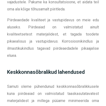
vajadustele. Pakume ka konsultatsioone, et aidata teil
oma ala kõige tõhusamalt piiritleda.
Piirdeaedade kvaliteet ja vastupidavus on meie edu
aluseks. Piirdeaiad on valmistatud ainult
kvaliteetsetest materjalidest, et tagada toodete
pikaealisus ja vastupidavus. Korrosioonikindlus ja
ilmastikukindlus tagavad piirdeaedadele pikaajalise
eluea.
Keskkonnasõbralikud lahendused
Samuti oleme pühendunud keskkonnasõbralikkusele
kuna piirdeaiad on valmistatud taaskasutatavatest
materjalidest ja millega püüame minimeerida oma