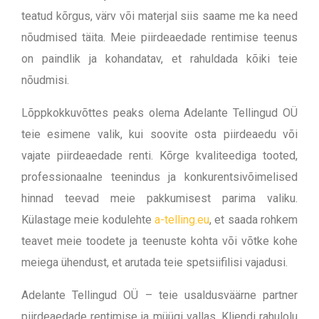
teatud kõrgus, värv või materjal siis saame me ka need
nõudmised täita. Meie piirdeaedade rentimise teenus
on paindlik ja kohandatav, et rahuldada kõiki teie
nõudmisi.
Lõppkokkuvõttes peaks olema Adelante Tellingud OÜ
teie esimene valik, kui soovite osta piirdeaedu või
vajate piirdeaedade renti. Kõrge kvaliteediga tooted,
professionaalne teenindus ja konkurentsivõimelised
hinnad teevad meie pakkumisest parima valiku.
Külastage meie kodulehte
a-telling.eu
, et saada rohkem
teavet meie toodete ja teenuste kohta või võtke kohe
meiega ühendust, et arutada teie spetsiifilisi vajadusi.
Adelante Tellingud OÜ – teie usaldusväärne partner
piirdeaedade rentimise ja müügi vallas. Kliendi rahulolu