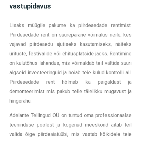
vastupidavus
Lisaks müügile pakume ka piirdeaedade rentimist.
Piirdeaedade rent on suurepärane võimalus neile, kes
vajavad piirdeaedu ajutiseks kasutamiseks, näiteks
ürituste, festivalide või ehitusplatside jaoks. Rentimine
on kulutõhus lahendus, mis võimaldab teil vältida suuri
algseid investeeringuid ja hoiab teie kulud kontrolli all.
Piirdeaedade rent hõlmab ka paigaldust ja
demonteerimist mis pakub teile täielikku mugavust ja
hingerahu.
Adelante Tellingud OÜ on tuntud oma professionaalse
teeninduse poolest ja kogenud meeskond aitab teil
valida õige piirdeaiatüübi, mis vastab kõikidele teie