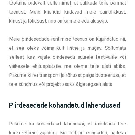
töötame pidevalt selle nimel, et pakkuda teile parimat
teenust. Meie kliendid kiidavad meie paindlikkust,
kiirust ja tõhusust, mis on ka meie edu aluseks.
Meie piirdeaedade rentimise teenus on kujundatud nii,
et see oleks võimalikult lihtne ja mugav. Sõltumata
sellest, kas vajate piirdeaedu suurele festivalile või
väikesele ehitusplatsile, me oleme teile alati abiks.
Pakume kiiret transporti ja tõhusat paigaldusteenust, et
teie sündmus või projekt saaks õigeaegselt alata.
Piirdeaedade kohandatud lahendused
Pakume ka kohandatud lahendusi, et rahuldada teie
konkreetseid vajadusi. Kui teil on erinõuded, näiteks