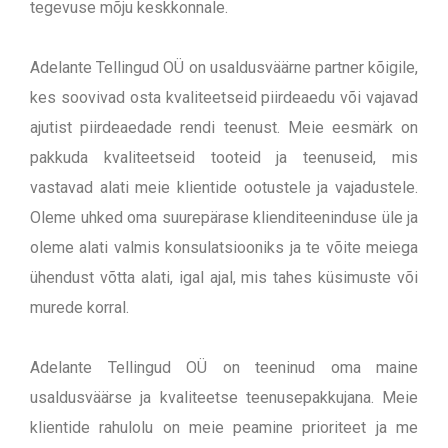
tegevuse mõju keskkonnale.
Adelante Tellingud OÜ on usaldusväärne partner kõigile,
kes soovivad osta kvaliteetseid piirdeaedu või vajavad
ajutist piirdeaedade rendi teenust. Meie eesmärk on
pakkuda kvaliteetseid tooteid ja teenuseid, mis
vastavad alati meie klientide ootustele ja vajadustele.
Oleme uhked oma suurepärase klienditeeninduse üle ja
oleme alati valmis konsulatsiooniks ja te võite meiega
ühendust võtta alati, igal ajal, mis tahes küsimuste või
murede korral.
Adelante Tellingud OÜ on teeninud oma maine
usaldusväärse ja kvaliteetse teenusepakkujana. Meie
klientide rahulolu on meie peamine prioriteet ja me