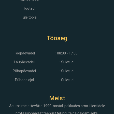
Tooted
Tule tööle
Tööaeg
Tööpäevadel
: 08:00 - 17:00
Laupäevadel
: Suletud
Pühapäevadel
: Suletud
Pühade ajal
: Suletud
Meist
Asutasime ettevõtte 1999. aastal, pakkudes oma klientidele
professionaalset teenust tellingute paigaldamiseks,