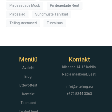
Piirdeaedade Müük
Piirdeaedade Rent
Piirdeaiad
Sündmuste Tarvikud
Tellinguteenused
Turvalisus
Menüü
Kontakt
Kiisa tee 14-16
Kohila,
Avaleht
Rapla maakond, Eesti
Blogi
Ettevõttest
info@a-telling.eu
+372 5344 3363
Kontakt
Teenused
Tehtud tööd