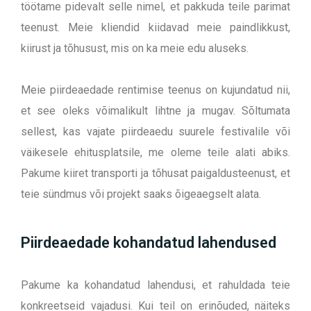
töötame pidevalt selle nimel, et pakkuda teile parimat
teenust. Meie kliendid kiidavad meie paindlikkust,
kiirust ja tõhusust, mis on ka meie edu aluseks.
Meie piirdeaedade rentimise teenus on kujundatud nii,
et see oleks võimalikult lihtne ja mugav. Sõltumata
sellest, kas vajate piirdeaedu suurele festivalile või
väikesele ehitusplatsile, me oleme teile alati abiks.
Pakume kiiret transporti ja tõhusat paigaldusteenust, et
teie sündmus või projekt saaks õigeaegselt alata.
Piirdeaedade kohandatud lahendused
Pakume ka kohandatud lahendusi, et rahuldada teie
konkreetseid vajadusi. Kui teil on erinõuded, näiteks