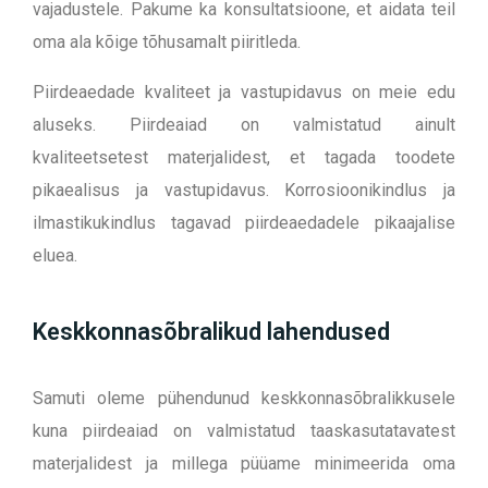
vajadustele. Pakume ka konsultatsioone, et aidata teil
oma ala kõige tõhusamalt piiritleda.
Piirdeaedade kvaliteet ja vastupidavus on meie edu
aluseks. Piirdeaiad on valmistatud ainult
kvaliteetsetest materjalidest, et tagada toodete
pikaealisus ja vastupidavus. Korrosioonikindlus ja
ilmastikukindlus tagavad piirdeaedadele pikaajalise
eluea.
Keskkonnasõbralikud lahendused
Samuti oleme pühendunud keskkonnasõbralikkusele
kuna piirdeaiad on valmistatud taaskasutatavatest
materjalidest ja millega püüame minimeerida oma