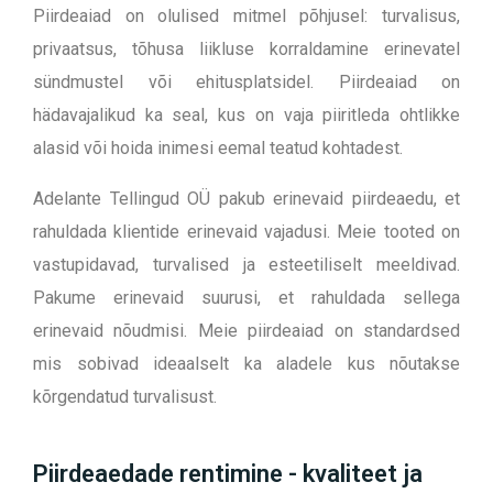
Piirdeaiad on olulised mitmel põhjusel: turvalisus,
privaatsus, tõhusa liikluse korraldamine erinevatel
sündmustel või ehitusplatsidel. Piirdeaiad on
hädavajalikud ka seal, kus on vaja piiritleda ohtlikke
alasid või hoida inimesi eemal teatud kohtadest.
Adelante Tellingud OÜ pakub erinevaid piirdeaedu, et
rahuldada klientide erinevaid vajadusi. Meie tooted on
vastupidavad, turvalised ja esteetiliselt meeldivad.
Pakume erinevaid suurusi, et rahuldada sellega
erinevaid nõudmisi. Meie piirdeaiad on standardsed
mis sobivad ideaalselt ka aladele kus nõutakse
kõrgendatud turvalisust.
Piirdeaedade rentimine - kvaliteet ja