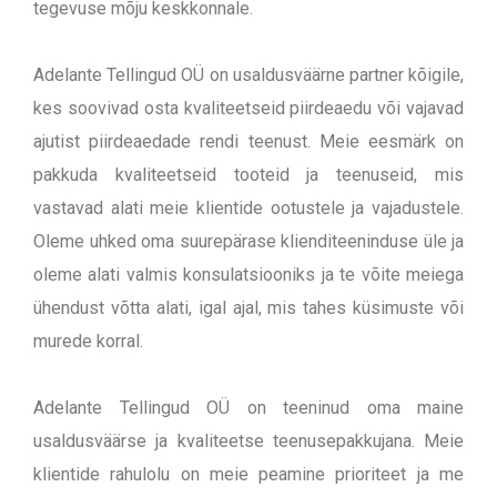
tegevuse mõju keskkonnale.
Adelante Tellingud OÜ on usaldusväärne partner kõigile,
kes soovivad osta kvaliteetseid piirdeaedu või vajavad
ajutist piirdeaedade rendi teenust. Meie eesmärk on
pakkuda kvaliteetseid tooteid ja teenuseid, mis
vastavad alati meie klientide ootustele ja vajadustele.
Oleme uhked oma suurepärase klienditeeninduse üle ja
oleme alati valmis konsulatsiooniks ja te võite meiega
ühendust võtta alati, igal ajal, mis tahes küsimuste või
murede korral.
Adelante Tellingud OÜ on teeninud oma maine
usaldusväärse ja kvaliteetse teenusepakkujana. Meie
klientide rahulolu on meie peamine prioriteet ja me