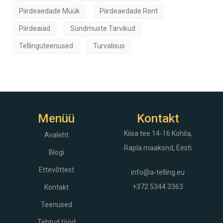
Piirdeaedade Müük
Piirdeaedade Rent
Piirdeaiad
Sündmuste Tarvikud
Tellinguteenused
Turvalisus
Menüü
Kontakt
Kiisa tee 14-16
Kohila,
Avaleht
Rapla maakond, Eesti
Blogi
Ettevõttest
info@a-telling.eu
+372 5344 3363
Kontakt
Teenused
Tehtud tööd