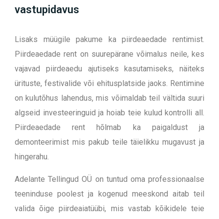
vastupidavus
Lisaks müügile pakume ka piirdeaedade rentimist.
Piirdeaedade rent on suurepärane võimalus neile, kes
vajavad piirdeaedu ajutiseks kasutamiseks, näiteks
ürituste, festivalide või ehitusplatside jaoks. Rentimine
on kulutõhus lahendus, mis võimaldab teil vältida suuri
algseid investeeringuid ja hoiab teie kulud kontrolli all.
Piirdeaedade rent hõlmab ka paigaldust ja
demonteerimist mis pakub teile täielikku mugavust ja
hingerahu.
Adelante Tellingud OÜ on tuntud oma professionaalse
teeninduse poolest ja kogenud meeskond aitab teil
valida õige piirdeaiatüübi, mis vastab kõikidele teie