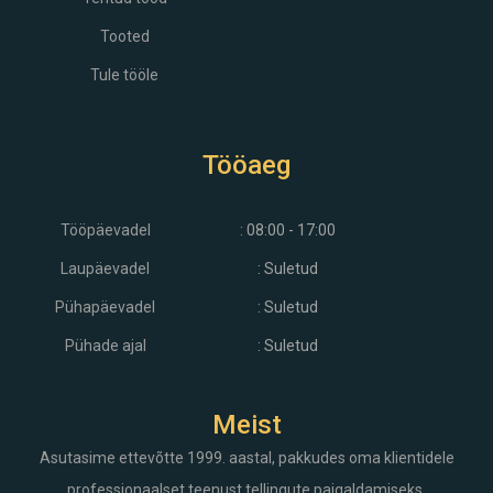
Tooted
Tule tööle
Tööaeg
Tööpäevadel
: 08:00 - 17:00
Laupäevadel
: Suletud
Pühapäevadel
: Suletud
Pühade ajal
: Suletud
Meist
Asutasime ettevõtte 1999. aastal, pakkudes oma klientidele
professionaalset teenust tellingute paigaldamiseks,