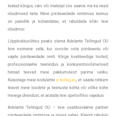
teatud kõrgus, värv või materjal siis saame me ka need
nõudmised täita. Meie piirdeaedade rentimise teenus
on paindlik ja kohandatav, et rahuldada kõiki teie
nõudmisi.
Lõppkokkuvõttes peaks olema Adelante Tellingud OÜ
teie esimene valik, kui soovite osta piirdeaedu või
vajate piirdeaedade renti. Kõrge kvaliteediga tooted,
professionaalne teenindus ja konkurentsivõimelised
hinnad teevad meie pakkumisest parima valiku.
Külastage meie kodulehte
a-telling.eu
, et saada rohkem
teavet meie toodete ja teenuste kohta või võtke kohe
meiega ühendust, et arutada teie spetsiifilisi vajadusi.
Adelante Tellingud OÜ – teie usaldusväärne partner
piirdeaedade rentimise ja müügi vallas. Kliendi rahulolu