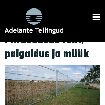
Silt:
Ehitusplatsi Tarvikud
Home
Tag Archives: Ehitusplatsi Tarvikud
Piirdeadade rent,
paigaldus ja müük