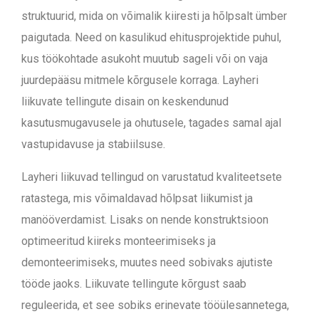
struktuurid, mida on võimalik kiiresti ja hõlpsalt ümber
paigutada. Need on kasulikud ehitusprojektide puhul,
kus töökohtade asukoht muutub sageli või on vaja
juurdepääsu mitmele kõrgusele korraga. Layheri
liikuvate tellingute disain on keskendunud
kasutusmugavusele ja ohutusele, tagades samal ajal
vastupidavuse ja stabiilsuse.
Layheri liikuvad tellingud on varustatud kvaliteetsete
ratastega, mis võimaldavad hõlpsat liikumist ja
manööverdamist. Lisaks on nende konstruktsioon
optimeeritud kiireks monteerimiseks ja
demonteerimiseks, muutes need sobivaks ajutiste
tööde jaoks. Liikuvate tellingute kõrgust saab
reguleerida, et see sobiks erinevate tööülesannetega,