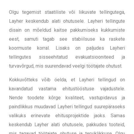
Olgu tegemist staatiliste või liikuvate tellingutega,
Layher keskendub alati ohutusele. Layheri tellingute
disain on mõeldud kaitse pakkumiseks kukkumiste
eest, samuti tagab see stabiilsuse ka raskete
koormuste korral. Lisaks on paljudes Layheri
tellingutes sisseehitatud evakuatsiooniteed ja
turvavõrgud, mis suurendavad veelgi töötajate ohutust.
Kokkuvõtteks võib öelda, et Layheri tellingud on
kavandatud vastama ehitustööstuse vajadustele.
Nende toodete kõrge kvaliteet, vastupidavus ja
paindlikkus muudavad Layheri tellingud suurepäraseks
valikuks erinevate ehitusprojektide jaoks. Samas
keskendub Layher alati ohutusele, pakkudes tooteid,
mis tagavad töötajate ohutuse ja terviklikkuse. Olgu