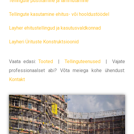
Tellingute püstitamine ja lammutamine
Tellingute kasutamine ehitus- või hooldustöödel
Layher ehitustellingud ja kasutusvaldkonnad
Layheri Ürituste Konstruktsioonid
Vaata edasi:
Tooted
|
Tellinguteenused
|
Vajate
professionaalset abi? Võta meiega kohe ühendust:
Kontakt