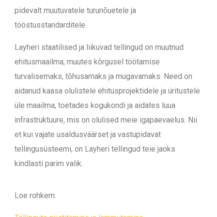
pidevalt muutuvatele turunõuetele ja
tööstusstandarditele.
Layheri staatilised ja liikuvad tellingud on muutnud
ehitusmaailma, muutes kõrgusel töötamise
turvalisemaks, tõhusamaks ja mugavamaks. Need on
aidanud kaasa olulistele ehitusprojektidele ja üritustele
üle maailma, toetades kogukondi ja aidates luua
infrastruktuure, mis on olulised meie igapäevaelus. Nii
et kui vajate usaldusväärset ja vastupidavat
tellingusüsteemi, on Layheri tellingud teie jaoks
kindlasti parim valik.
Loe rohkem: