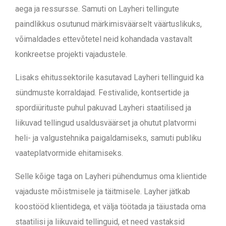
aega ja ressursse. Samuti on Layheri tellingute
paindlikkus osutunud märkimisväärselt väärtuslikuks,
võimaldades ettevõtetel neid kohandada vastavalt
konkreetse projekti vajadustele.
Lisaks ehitussektorile kasutavad Layheri tellinguid ka
sündmuste korraldajad. Festivalide, kontsertide ja
spordiürituste puhul pakuvad Layheri staatilised ja
liikuvad tellingud usaldusväärset ja ohutut platvormi
heli- ja valgustehnika paigaldamiseks, samuti publiku
vaateplatvormide ehitamiseks.
Selle kõige taga on Layheri pühendumus oma klientide
vajaduste mõistmisele ja täitmisele. Layher jätkab
koostööd klientidega, et välja töötada ja täiustada oma
staatilisi ja liikuvaid tellinguid, et need vastaksid