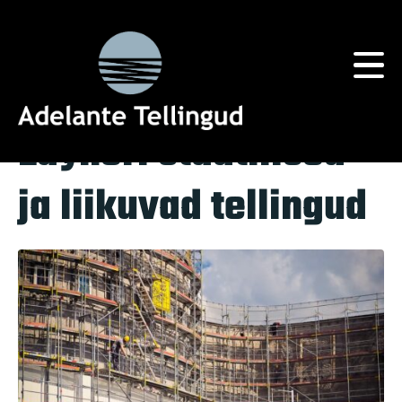
Silt:
tööstusharud
Home
Tag Archives: tööstusharud
Layheri staatilised
ja liikuvad tellingud