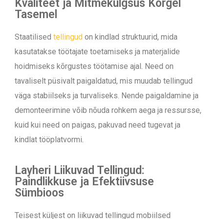
Kvaliteet ja Mitmekülgsus Kõrgel
Tasemel
Staatilised
tellingud
on kindlad struktuurid, mida
kasutatakse töötajate toetamiseks ja materjalide
hoidmiseks kõrgustes töötamise ajal. Need on
tavaliselt püsivalt paigaldatud, mis muudab tellingud
väga stabiilseks ja turvaliseks. Nende paigaldamine ja
demonteerimine võib nõuda rohkem aega ja ressursse,
kuid kui need on paigas, pakuvad need tugevat ja
kindlat tööplatvormi.
Layheri Liikuvad Tellingud:
Paindlikkuse ja Efektiivsuse
Sümbioos
Teisest küljest on liikuvad tellingud mobiilsed