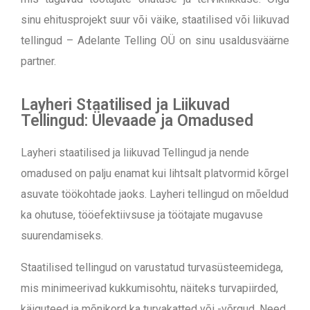
sinu ehitusprojekt suur või väike, staatilised või liikuvad
tellingud – Adelante Telling OÜ on sinu usaldusväärne
partner.
Layheri Staatilised ja Liikuvad
Tellingud: Ülevaade ja Omadused
Layheri staatilised ja liikuvad Tellingud ja nende
omadused on palju enamat kui lihtsalt platvormid kõrgel
asuvate töökohtade jaoks. Layheri tellingud on mõeldud
ka ohutuse, tööefektiivsuse ja töötajate mugavuse
suurendamiseks.
Staatilised tellingud on varustatud turvasüsteemidega,
mis minimeerivad kukkumisohtu, näiteks turvapiirded,
käiguteed ja mõnikord ka turvakatted või -võrgud. Need