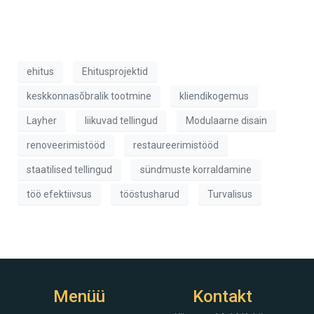
ehitus
Ehitusprojektid
keskkonnasõbralik tootmine
kliendikogemus
Layher
liikuvad tellingud
Modulaarne disain
renoveerimistööd
restaureerimistööd
staatilised tellingud
sündmuste korraldamine
töö efektiivsus
tööstusharud
Turvalisus
Menüü
Kontakt