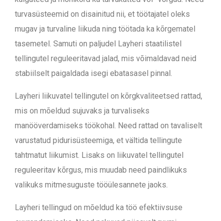
turvasüsteemid on disainitud nii, et töötajatel oleks
mugav ja turvaline liikuda ning töötada ka kõrgematel
tasemetel. Samuti on paljudel Layheri staatilistel
tellingutel reguleeritavad jalad, mis võimaldavad neid
stabiilselt paigaldada isegi ebatasasel pinnal.
Layheri liikuvatel tellingutel on kõrgkvaliteetsed rattad,
mis on mõeldud sujuvaks ja turvaliseks
manööverdamiseks töökohal. Need rattad on tavaliselt
varustatud pidurisüsteemiga, et vältida tellingute
tahtmatut liikumist. Lisaks on liikuvatel tellingutel
reguleeritav kõrgus, mis muudab need paindlikuks
valikuks mitmesuguste tööülesannete jaoks.
Layheri tellingud on mõeldud ka töö efektiivsuse