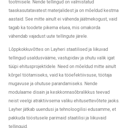
tootmisele. Nende tellingud on valmistatud
taaskasutatavatest materjalidest ja on mõeldud kestma
aastaid. See mitte ainult ei vähenda jäätmekogust, vaid
tagab ka toodete pikema eluea, mis omakorda
vähendab vajadust uute tellingute järele.
Lõppkokkuvõttes on Layheri staatilised ja liikuvad
tellingud usaldusväärne, vastupidav ja ohutu valik igat
tüüpi ehitusprojektidele. Need on mõeldud mitte ainult
kõrgel töötamiseks, vaid ka tööefektiivsuse, töötaja
mugavuse ja ohutuse parandamiseks. Nende
modulaarne disain ja keskkonnasõbralikkus teevad
neist veelgi atraktiivsema valiku ehitusettevõtete jaoks.
Layher jätkab uuendusi ja tehnoloogilisi edusamme, et
pakkuda tööstusele parimaid staatilisi ja liikuvaid
tellinguid.