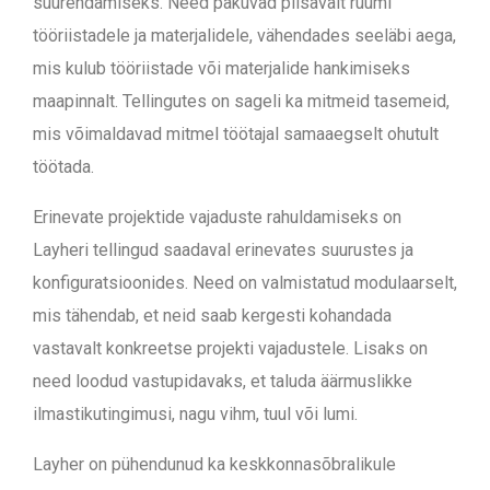
suurendamiseks. Need pakuvad piisavalt ruumi
tööriistadele ja materjalidele, vähendades seeläbi aega,
mis kulub tööriistade või materjalide hankimiseks
maapinnalt. Tellingutes on sageli ka mitmeid tasemeid,
mis võimaldavad mitmel töötajal samaaegselt ohutult
töötada.
Erinevate projektide vajaduste rahuldamiseks on
Layheri tellingud saadaval erinevates suurustes ja
konfiguratsioonides. Need on valmistatud modulaarselt,
mis tähendab, et neid saab kergesti kohandada
vastavalt konkreetse projekti vajadustele. Lisaks on
need loodud vastupidavaks, et taluda äärmuslikke
ilmastikutingimusi, nagu vihm, tuul või lumi.
Layher on pühendunud ka keskkonnasõbralikule