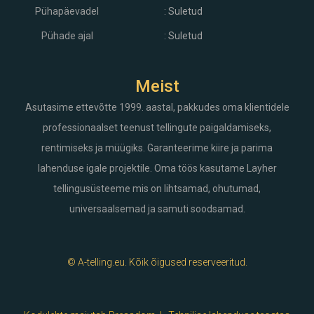
Pühapäevadel
: Suletud
Pühade ajal
: Suletud
Meist
Asutasime ettevõtte 1999. aastal, pakkudes oma klientidele
professionaalset teenust tellingute paigaldamiseks,
rentimiseks ja müügiks. Garanteerime kiire ja parima
lahenduse igale projektile. Oma töös kasutame Layher
tellingusüsteeme mis on lihtsamad, ohutumad,
universaalsemad ja samuti soodsamad.
© A-telling.eu. Kõik õigused reserveeritud.