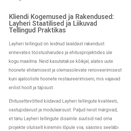
Kliendi Kogemused ja Rakendused:
Layheri Staatilised ja Liikuvad
Tellingud Praktikas
Layheri tellingud on leidnud laialdast rakendust
erinevates tööstusharudes ja ehitusprojektides üle
kogu maailma. Neid kasutatakse kõikjal, alates uute
hoonete ehitamisest ja olemasolevate renoveerimisest
kuni ajalooliste hoonete restaureerimiseni, mis vajavad
erilist hoolt ja täpsust.
Ehitusettevõtted kiidavad Layheri tellingute kvaliteeti,
vastupidavust ja modulaarsust. Paljud neist märgivad,
et tänu Layheri tellingute disainile suutsid nad oma
projekte oluliselt kiiremini lõpule viia, säästes seeläbi