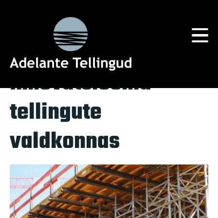
Silt:
tehnoloogia
Home
Tag Archives: tehnoloogia
Innovatsioonid
tellingute
valdkonnas