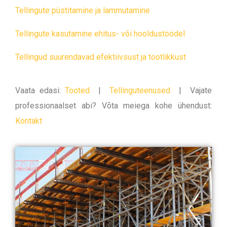
Tellingute püstitamine ja lammutamine
Tellingute kasutamine ehitus- või hooldustöödel
Tellingud suurendavad efektiivsust ja tootlikkust
Vaata edasi:
Tooted
|
Tellinguteenused
|
Vajate
professionaalset abi? Võta meiega kohe ühendust:
Kontakt