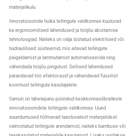
materjalikulu.
Innovatsioonide hulka tellingute valdkonnas kuuluvad
ka ergonoomilised lahendused ja tööjõu abistamise
tehnoloogiad. Näiteks on välja töötatud elektrilised või
hüdraulilised süsteemid, mis aitavad tellingute
paigaldamist ja lammutamist automatiseerida ning
vähendada tööjõu pingutust. Sellised lahendused
parandavad töö efektiivsust ja vähendavad füüsilist
koormust tellingute kasutajatele.
Samuti on tähelepanu pööratud keskkonnasõbralikele
innovatsioonidele tellingute valdkonnas. Uued
suundumused hõlmavad taastuvatest materjalidest
valmistatud tellingute arendamist, näiteks bambuse või
taaskasutatud materjalide kasutamist. Lisaks uuritakse