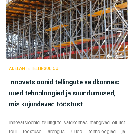
ADELANTE TELLINGUD OÜ.
Innovatsioonid tellingute valdkonnas:
uued tehnoloogiad ja suundumused,
mis kujundavad tööstust
Innovatsioonid tellingute valdkonnas mängivad olulist
rolli tööstuse arengus. Uued tehnoloogiad ja