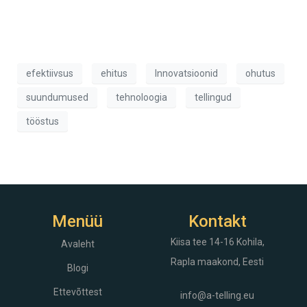
efektiivsus
ehitus
Innovatsioonid
ohutus
suundumused
tehnoloogia
tellingud
tööstus
Menüü
Kontakt
Kiisa tee 14-16
Kohila,
Avaleht
Rapla maakond, Eesti
Blogi
Ettevõttest
info@a-telling.eu