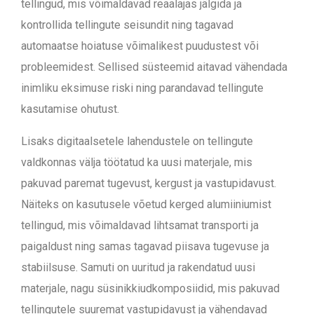
tellingud, mis võimaldavad reaalajas jälgida ja
kontrollida tellingute seisundit ning tagavad
automaatse hoiatuse võimalikest puudustest või
probleemidest. Sellised süsteemid aitavad vähendada
inimliku eksimuse riski ning parandavad tellingute
kasutamise ohutust.
Lisaks digitaalsetele lahendustele on tellingute
valdkonnas välja töötatud ka uusi materjale, mis
pakuvad paremat tugevust, kergust ja vastupidavust.
Näiteks on kasutusele võetud kerged alumiiniumist
tellingud, mis võimaldavad lihtsamat transporti ja
paigaldust ning samas tagavad piisava tugevuse ja
stabiilsuse. Samuti on uuritud ja rakendatud uusi
materjale, nagu süsinikkiudkomposiidid, mis pakuvad
tellingutele suuremat vastupidavust ja vähendavad