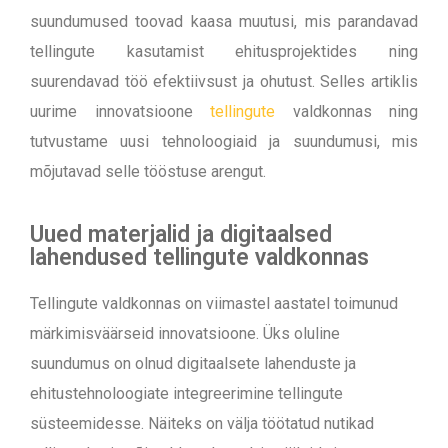
suundumused toovad kaasa muutusi, mis parandavad
tellingute kasutamist ehitusprojektides ning
suurendavad töö efektiivsust ja ohutust. Selles artiklis
uurime innovatsioone
tellingute
valdkonnas ning
tutvustame uusi tehnoloogiaid ja suundumusi, mis
mõjutavad selle tööstuse arengut.
Uued materjalid ja digitaalsed
lahendused tellingute valdkonnas
Tellingute valdkonnas on viimastel aastatel toimunud
märkimisväärseid innovatsioone. Üks oluline
suundumus on olnud digitaalsete lahenduste ja
ehitustehnoloogiate integreerimine tellingute
süsteemidesse. Näiteks on välja töötatud nutikad