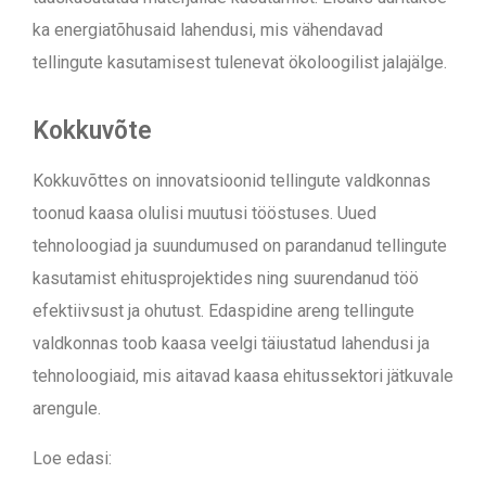
ka energiatõhusaid lahendusi, mis vähendavad
tellingute kasutamisest tulenevat ökoloogilist jalajälge.
Kokkuvõte
Kokkuvõttes on innovatsioonid tellingute valdkonnas
toonud kaasa olulisi muutusi tööstuses. Uued
tehnoloogiad ja suundumused on parandanud tellingute
kasutamist ehitusprojektides ning suurendanud töö
efektiivsust ja ohutust. Edaspidine areng tellingute
valdkonnas toob kaasa veelgi täiustatud lahendusi ja
tehnoloogiaid, mis aitavad kaasa ehitussektori jätkuvale
arengule.
Loe edasi: