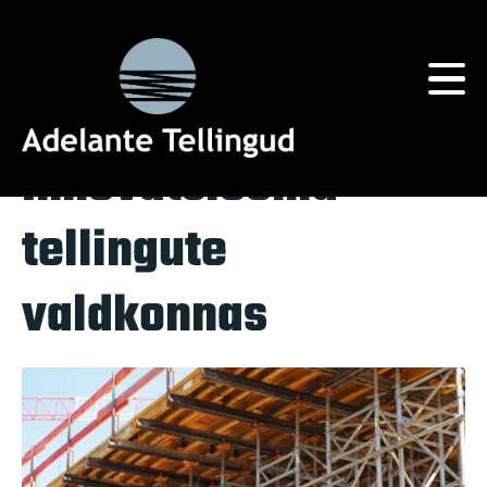
Silt:
tööstus
Home
Tag Archives: tööstus
Innovatsioonid
tellingute
valdkonnas