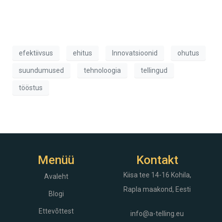
efektiivsus
ehitus
Innovatsioonid
ohutus
suundumused
tehnoloogia
tellingud
tööstus
Menüü
Kontakt
Kiisa tee 14-16
Kohila,
Avaleht
Rapla maakond, Eesti
Blogi
Ettevõttest
info@a-telling.eu