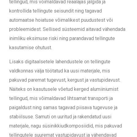
tellingud, mis võimaldavad reaalajas jälgida ja
kontrollida tellingute seisundit ning tagavad
automaatse hoiatuse võimalikest puudustest või
probleemidest. Sellised süsteemid aitavad vähendada
inimliku eksimuse riski ning parandavad tellingute
kasutamise ohutust.
Lisaks digitaalsetele lahendustele on tellingute
valdkonnas välja töötatud ka uusi materjale, mis
pakuvad paremat tugevust, kergust ja vastupidavust.
Näiteks on kasutusele võetud kerged alumiiniumist
tellingud, mis võimaldavad lihtsamat transporti ja
paigaldust ning samas tagavad piisava tugevuse ja
stabiilsuse. Samuti on uuritud ja rakendatud uusi
materjale, nagu süsinikkiudkomposiidid, mis pakuvad
tellingutele suuremat vastupidavust ja vähendavad