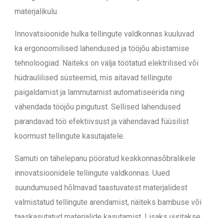
materjalikulu.
Innovatsioonide hulka tellingute valdkonnas kuuluvad
ka ergonoomilised lahendused ja tööjõu abistamise
tehnoloogiad. Näiteks on välja töötatud elektrilised või
hüdraulilised süsteemid, mis aitavad tellingute
paigaldamist ja lammutamist automatiseerida ning
vähendada tööjõu pingutust. Sellised lahendused
parandavad töö efektiivsust ja vähendavad füüsilist
koormust tellingute kasutajatele.
Samuti on tähelepanu pööratud keskkonnasõbralikele
innovatsioonidele tellingute valdkonnas. Uued
suundumused hõlmavad taastuvatest materjalidest
valmistatud tellingute arendamist, näiteks bambuse või
taaskasutatud materjalide kasutamist. Lisaks uuritakse