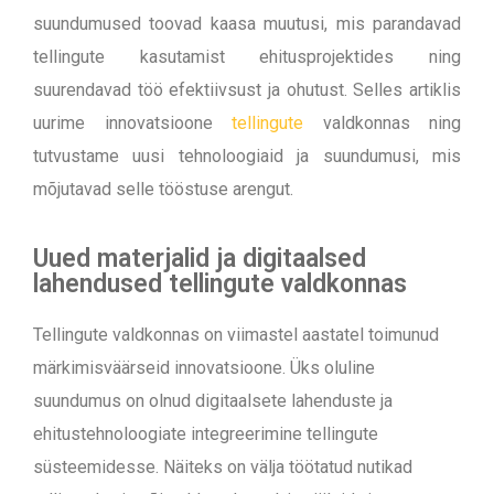
suundumused toovad kaasa muutusi, mis parandavad
tellingute kasutamist ehitusprojektides ning
suurendavad töö efektiivsust ja ohutust. Selles artiklis
uurime innovatsioone
tellingute
valdkonnas ning
tutvustame uusi tehnoloogiaid ja suundumusi, mis
mõjutavad selle tööstuse arengut.
Uued materjalid ja digitaalsed
lahendused tellingute valdkonnas
Tellingute valdkonnas on viimastel aastatel toimunud
märkimisväärseid innovatsioone. Üks oluline
suundumus on olnud digitaalsete lahenduste ja
ehitustehnoloogiate integreerimine tellingute
süsteemidesse. Näiteks on välja töötatud nutikad