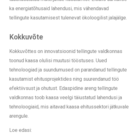
ka energiatõhusaid lahendusi, mis vähendavad
tellingute kasutamisest tulenevat ökoloogilist jalajälge.
Kokkuvõte
Kokkuvõttes on innovatsioonid tellingute valdkonnas
toonud kaasa olulisi muutusi tööstuses. Uued
tehnoloogiad ja suundumused on parandanud tellingute
kasutamist ehitusprojektides ning suurendanud töö
efektiivsust ja ohutust. Edaspidine areng tellingute
valdkonnas toob kaasa veelgi täiustatud lahendusi ja
tehnoloogiaid, mis aitavad kaasa ehitussektori jätkuvale
arengule.
Loe edasi: