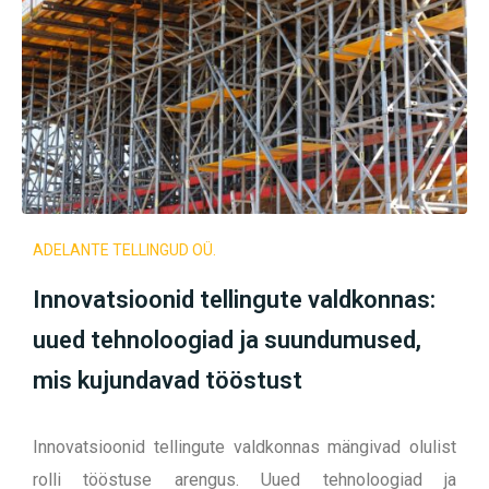
ADELANTE TELLINGUD OÜ.
Innovatsioonid tellingute valdkonnas:
uued tehnoloogiad ja suundumused,
mis kujundavad tööstust
Innovatsioonid tellingute valdkonnas mängivad olulist
rolli tööstuse arengus. Uued tehnoloogiad ja