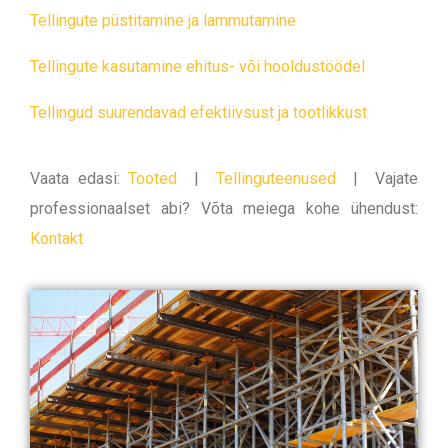
Tellingute püstitamine ja lammutamine
Tellingute kasutamine ehitus- või hooldustöödel
Tellingud suurendavad efektiivsust ja tootlikkust
Vaata edasi:
Tooted
|
Tellinguteenused
|
Vajate
professionaalset abi? Võta meiega kohe ühendust:
Kontakt