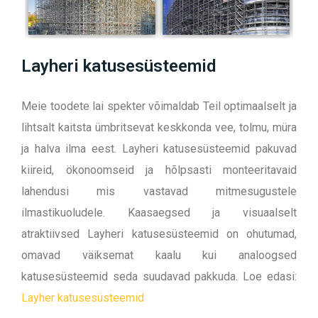
Layheri katusesüsteemid
Meie toodete lai spekter võimaldab Teil optimaalselt ja
lihtsalt kaitsta ümbritsevat keskkonda vee, tolmu, müra
ja halva ilma eest. Layheri katusesüsteemid pakuvad
kiireid, ökonoomseid ja hõlpsasti monteeritavaid
lahendusi mis vastavad mitmesugustele
ilmastikuoludele. Kaasaegsed ja visuaalselt
atraktiivsed Layheri katusesüsteemid on ohutumad,
omavad väiksemat kaalu kui analoogsed
katusesüsteemid seda suudavad pakkuda. Loe edasi:
Layher katusesüsteemid