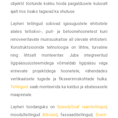
objektil töötunde kokku hoida paigaldusele kuluvalt
ajalt mis lisaks tagavad ka ohutuse.
Layheri tellingud sobivad igasugustele ehitistele
alates telliskivi-, puit- ja betoonehoonetest kuni
renoveeritavate muinsuskaitse all olevate ehitisteni.
Konstruktsioonide tehnoloogia on lihtne, turvaline
ning lihtsalt monteeritav. Juba integreeritud
ligipääsusüsteemidega võimaldab ligipääsu väga
erinevate projektidega hoonetele, vähendades
vertikaalsete tugede ja fikseerimiskohtade hulka.
Tellinguid
saab monteerida ka kaldus ja ebatasasele
maapinnale.
Layheri toodanguks on
SpeedyScaf raamtellingud
,
moodultellingud
Allround
, fassaaditellingud,
Event-