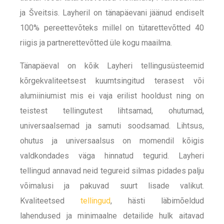
ja Šveitsis. Layheril on tänapäevani jäänud endiselt
100% pereettevõteks millel on tütarettevõtted 40
riigis ja partnerettevõtted üle kogu maailma.
Tänapäeval on kõik Layheri tellingusüsteemid
kõrgekvaliteetsest kuumtsingitud terasest või
alumiiniumist mis ei vaja erilist hooldust ning on
teistest tellingutest lihtsamad, ohutumad,
universaalsemad ja samuti soodsamad. Lihtsus,
ohutus ja universaalsus on momendil kõigis
valdkondades väga hinnatud tegurid. Layheri
tellingud annavad neid tegureid silmas pidades palju
võimalusi ja pakuvad suurt lisade valikut.
Kvaliteetsed
tellingud
, hästi läbimõeldud
lahendused ja minimaalne detailide hulk aitavad