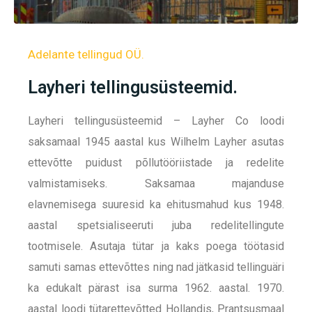
Adelante tellingud OÜ.
Layheri tellingusüsteemid.
Layheri tellingusüsteemid – Layher Co loodi
saksamaal 1945 aastal kus Wilhelm Layher asutas
ettevõtte puidust põllutööriistade ja redelite
valmistamiseks. Saksamaa majanduse
elavnemisega suuresid ka ehitusmahud kus 1948.
aastal spetsialiseeruti juba redelitellingute
tootmisele. Asutaja tütar ja kaks poega töötasid
samuti samas ettevõttes ning nad jätkasid tellinguäri
ka edukalt pärast isa surma 1962. aastal. 1970.
aastal loodi tütarettevõtted Hollandis, Prantsusmaal