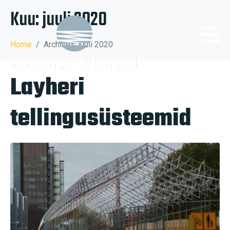
Kuu:
juuli 2020
Home
Archives: juuli 2020
Layheri
tellingusüsteemid