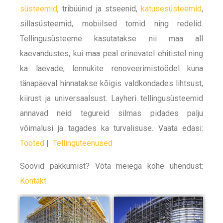
süsteemid
, tribüünid ja stseenid,
katusesüsteemid
,
sillasüsteemid, mobiilsed tornid ning redelid.
Tellingusüsteeme kasutatakse nii maa all
kaevandustes, kui maa peal erinevatel ehitistel ning
ka laevade, lennukite renoveerimistöödel kuna
tänapäeval hinnatakse kõigis valdkondades lihtsust,
kiirust ja universaalsust. Layheri tellingusüsteemid
annavad neid tegureid silmas pidades palju
võimalusi ja tagades ka turvalisuse. Vaata edasi:
Tooted
|
Tellinguteenused
Soovid pakkumist? Võta meiega kohe ühendust:
Kontakt