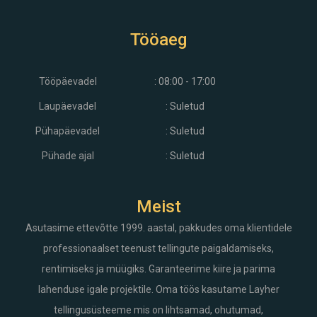
Tööaeg
Tööpäevadel
: 08:00 - 17:00
Laupäevadel
: Suletud
Pühapäevadel
: Suletud
Pühade ajal
: Suletud
Meist
Asutasime ettevõtte 1999. aastal, pakkudes oma klientidele
professionaalset teenust tellingute paigaldamiseks,
rentimiseks ja müügiks. Garanteerime kiire ja parima
lahenduse igale projektile. Oma töös kasutame Layher
tellingusüsteeme mis on lihtsamad, ohutumad,