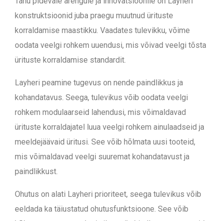
Tänu pidevale arengule ja innovatsioonile on Layheri
konstruktsioonid juba praegu muutnud ürituste
korraldamise maastikku. Vaadates tulevikku, võime
oodata veelgi rohkem uuendusi, mis võivad veelgi tõsta
ürituste korraldamise standardit.
Layheri peamine tugevus on nende paindlikkus ja
kohandatavus. Seega, tulevikus võib oodata veelgi
rohkem modulaarseid lahendusi, mis võimaldavad
ürituste korraldajatel luua veelgi rohkem ainulaadseid ja
meeldejäävaid üritusi. See võib hõlmata uusi tooteid,
mis võimaldavad veelgi suuremat kohandatavust ja
paindlikkust.
Ohutus on alati Layheri prioriteet, seega tulevikus võib
eeldada ka täiustatud ohutusfunktsioone. See võib