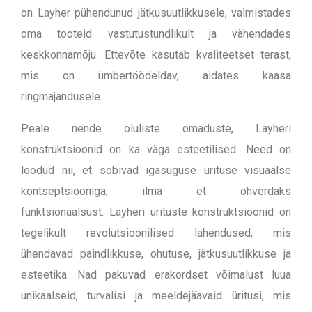
on Layher pühendunud jätkusuutlikkusele, valmistades
oma tooteid vastutustundlikult ja vähendades
keskkonnamõju. Ettevõte kasutab kvaliteetset terast,
mis on ümbertöödeldav, aidates kaasa
ringmajandusele.
Peale nende oluliste omaduste, Layheri
konstruktsioonid on ka väga esteetilised. Need on
loodud nii, et sobivad igasuguse ürituse visuaalse
kontseptsiooniga, ilma et ohverdaks
funktsionaalsust.
Layheri ürituste konstruktsioonid on
tegelikult revolutsioonilised lahendused, mis
ühendavad paindlikkuse, ohutuse, jätkusuutlikkuse ja
esteetika. Nad pakuvad erakordset võimalust luua
unikaalseid, turvalisi ja meeldejäävaid üritusi, mis