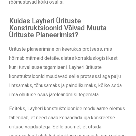
rõõmustavad kõiki osalisi.
Kuidas Layheri Ürituste
Konstruktsioonid Võivad Muuta
Ürituste Planeerimist?
Ürituste planeerimine on keerukas protsess, mis
hõlmab mitmeid detaile, alates korralduslogistikast
kuni turvalisuse tagamiseni. Layheri ürituste
konstruktsioonid muudavad selle protsessi aga palju
lihtsamaks, tõhusamaks ja paindlikumaks, kõike seda
ilma ohutuse osas järeleandmisi tegemata.
Esiteks, Layheri konstruktsioonide modulaarne olemus
tähendab, et need saab kohandada iga konkreetse
ürituse vajadustega. Selle asemel, et otsida
spetsiaalselt ehitatud struktuure või piirata oma ürituse