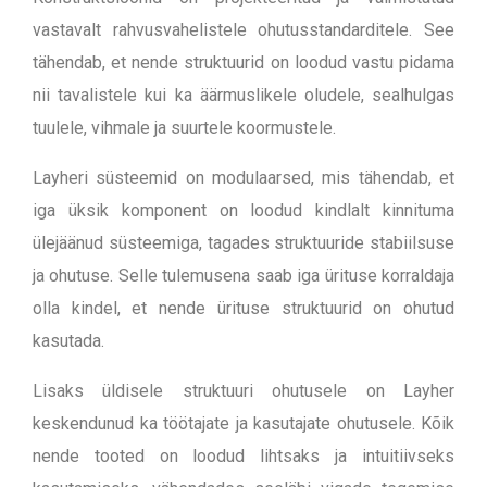
vastavalt rahvusvahelistele ohutusstandarditele. See
tähendab, et nende struktuurid on loodud vastu pidama
nii tavalistele kui ka äärmuslikele oludele, sealhulgas
tuulele, vihmale ja suurtele koormustele.
Layheri süsteemid on modulaarsed, mis tähendab, et
iga üksik komponent on loodud kindlalt kinnituma
ülejäänud süsteemiga, tagades struktuuride stabiilsuse
ja ohutuse. Selle tulemusena saab iga ürituse korraldaja
olla kindel, et nende ürituse struktuurid on ohutud
kasutada.
Lisaks üldisele struktuuri ohutusele on Layher
keskendunud ka töötajate ja kasutajate ohutusele. Kõik
nende tooted on loodud lihtsaks ja intuitiivseks