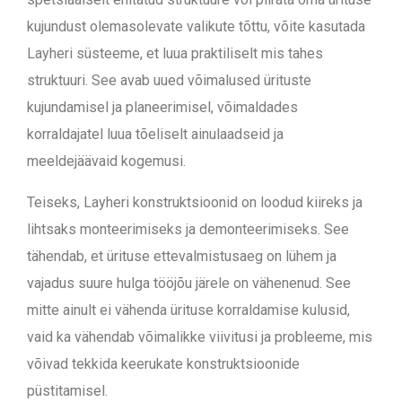
kujundust olemasolevate valikute tõttu, võite kasutada
Layheri süsteeme, et luua praktiliselt mis tahes
struktuuri. See avab uued võimalused ürituste
kujundamisel ja planeerimisel, võimaldades
korraldajatel luua tõeliselt ainulaadseid ja
meeldejäävaid kogemusi.
Teiseks, Layheri konstruktsioonid on loodud kiireks ja
lihtsaks monteerimiseks ja demonteerimiseks. See
tähendab, et ürituse ettevalmistusaeg on lühem ja
vajadus suure hulga tööjõu järele on vähenenud. See
mitte ainult ei vähenda ürituse korraldamise kulusid,
vaid ka vähendab võimalikke viivitusi ja probleeme, mis
võivad tekkida keerukate konstruktsioonide
püstitamisel.