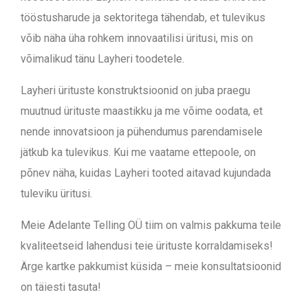
tööstusharude ja sektoritega tähendab, et tulevikus
võib näha üha rohkem innovaatilisi üritusi, mis on
võimalikud tänu Layheri toodetele.
Layheri ürituste konstruktsioonid on juba praegu
muutnud ürituste maastikku ja me võime oodata, et
nende innovatsioon ja pühendumus parendamisele
jätkub ka tulevikus. Kui me vaatame ettepoole, on
põnev näha, kuidas Layheri tooted aitavad kujundada
tuleviku üritusi.
Meie Adelante Telling OÜ tiim on valmis pakkuma teile
kvaliteetseid lahendusi teie ürituste korraldamiseks!
Ärge kartke pakkumist küsida – meie konsultatsioonid
on täiesti tasuta!