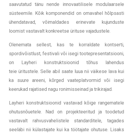
saavutatud tänu nende innovaatilisele modulaarsele
süsteemile. Kõik komponendid on omavahel hõlpsasti
ühendatavad, võimaldades erinevate kujunduste
loomist vastavalt konkreetse ürituse vajadustele.
Olenemata sellest, kas te korraldate kontserti,
spordivõistlust, festivali või isegi tootepresentatsiooni,
on Layheri konstruktsioonid tõhus lahendus
teie
üritustele
. Selle abil saate luua nii väikese lava kui
ka suure areeni, kõrged vaateplatvormid või isegi
keerukad rajatised nagu ronimisseinad ja trikirajad.
Layheri konstruktsioonid vastavad kõige rangematele
ohutusnõuetele. Nad on projekteeritud ja toodetud
vastavalt rahvusvahelistele standarditele, tagades
seeläbi nii külastajate kui ka töötajate ohutuse.
Lisaks