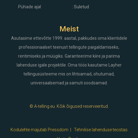
Pühade ajal
: Suletud
Meist
Asutasime ettevõtte 1999. aastal, pakkudes oma klientidele
professionaalset teenust tellingute paigaldamiseks,
rentimiseks ja müügiks. Garanteerime kiire ja parima
lahenduse igale projektile. Oma töös kasutame Layher
tellingusüsteeme mis on lihtsamad, ohutumad,
universaalsemad ja samuti soodsamad.
© A-telling.eu. Kõik õigused reserveeritud.
Kodulehte majutab Pressdom |
Tehnilise lahenduse teostas