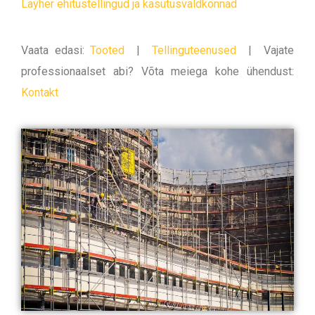
Layher ehitustellingud ja kasutusvaldkonnad
Vaata edasi:
Tooted
|
Tellinguteenused
|
Vajate
professionaalset abi? Võta meiega kohe ühendust:
Kontakt