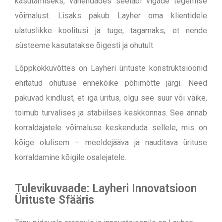
kasutamiseks, vähendades seeläbi vigade tegemise
võimalust. Lisaks pakub Layher oma klientidele
ulatuslikke koolitusi ja tuge, tagamaks, et nende
süsteeme kasutatakse õigesti ja ohutult.
Lõppkokkuvõttes on Layheri ürituste konstruktsioonid
ehitatud ohutuse ennekõike põhimõtte järgi. Need
pakuvad kindlust, et iga üritus, olgu see suur või väike,
toimub turvalises ja stabiilses keskkonnas. See annab
korraldajatele võimaluse keskenduda sellele, mis on
kõige olulisem – meeldejääva ja nauditava ürituse
korraldamine kõigile osalejatele.
Tulevikuvaade: Layheri Innovatsioon
Ürituste Sfääris