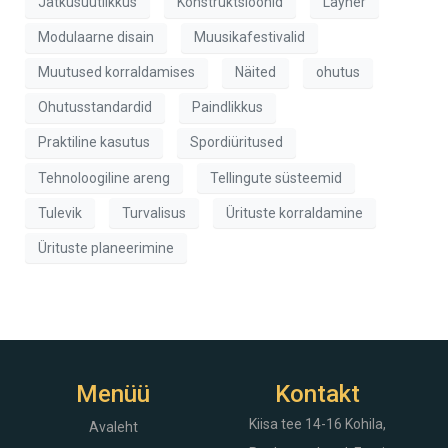
Jätkusuutlikkus
Konstruktsioonid
Layher
Modulaarne disain
Muusikafestivalid
Muutused korraldamises
Näited
ohutus
Ohutusstandardid
Paindlikkus
Praktiline kasutus
Spordiüritused
Tehnoloogiline areng
Tellingute süsteemid
Tulevik
Turvalisus
Ürituste korraldamine
Ürituste planeerimine
Menüü
Kontakt
Kiisa tee 14-16
Kohila,
Avaleht