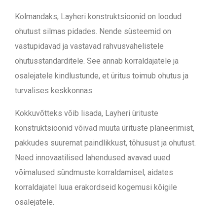
Kolmandaks, Layheri konstruktsioonid on loodud
ohutust silmas pidades. Nende süsteemid on
vastupidavad ja vastavad rahvusvahelistele
ohutusstandarditele. See annab korraldajatele ja
osalejatele kindlustunde, et üritus toimub ohutus ja
turvalises keskkonnas.
Kokkuvõtteks v
õib lisada,
Layheri ürituste
konstruktsioonid võivad muuta ürituste planeerimist,
pakkudes suuremat paindlikkust, tõhusust ja ohutust.
Need innovaatilised lahendused avavad uued
võimalused sündmuste korraldamisel, aidates
korraldajatel luua erakordseid kogemusi kõigile
osalejatele.