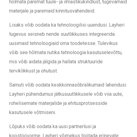
hõlmata paremat tuule- ja ilmastikukindlust, tugevamaid
materjale ja paremaid kinnitusvahendeid.
Lisaks võib oodata ka tehnoloogilisi uuendusi. Layheri
tugevus seisneb nende suutlikkuses integreerida
uusimaid tehnoloogiaid oma toodetesse. Tulevikus
võib see hõlmata nutika tehnoloogia kasutuselevõttu,
mis võib aidata jälgida ja hallata struktuuride
terviklikkust ja ohutust.
Samuti võib oodata keskkonnasõbralikumaid lahendusi.
Layheri pühendumus jätkusuutlikkusele võib viia uute,
rohelisemate materjalide ja ehitusprotsesside
kasutusele võtmiseni.
Lõpuks võib oodata ka uusi partnerlusi ja
koostöövorme. Layheri võimekus töötada erinevate