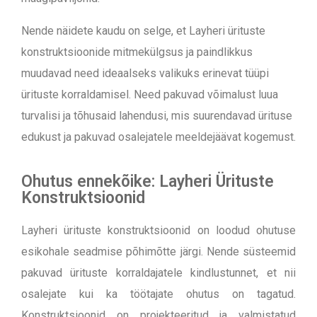
Nende näidete kaudu on selge, et Layheri ürituste
konstruktsioonide mitmekülgsus ja paindlikkus
muudavad need ideaalseks valikuks erinevat tüüpi
ürituste korraldamisel. Need pakuvad võimalust luua
turvalisi ja tõhusaid lahendusi, mis suurendavad ürituse
edukust ja pakuvad osalejatele meeldejäävat kogemust.
Ohutus ennekõike: Layheri Ürituste
Konstruktsioonid
Layheri ürituste konstruktsioonid on loodud ohutuse
esikohale seadmise põhimõtte järgi. Nende süsteemid
pakuvad ürituste korraldajatele kindlustunnet, et nii
osalejate kui ka töötajate ohutus on tagatud.
K
onstruktsioonid on projekteeritud ja valmistatud