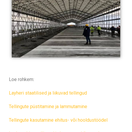
Loe rohkem:
Layheri staatilised ja liikuvad tellingud
Tellingute püstitamine ja lammutamine
Tellingute kasutamine ehitus- või hooldustöödel