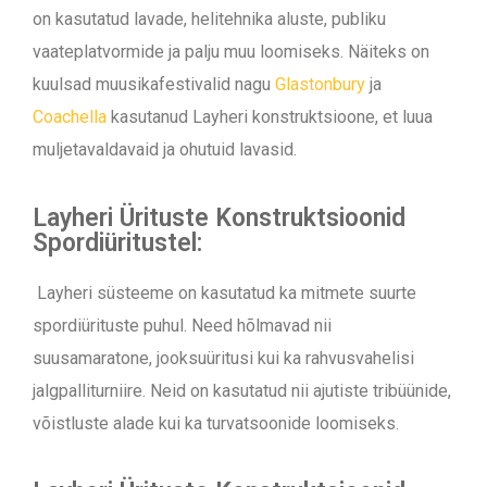
on kasutatud lavade, helitehnika aluste, publiku
vaateplatvormide ja palju muu loomiseks. Näiteks on
kuulsad muusikafestivalid nagu
Glastonbury
ja
Coachella
kasutanud Layheri konstruktsioone, et luua
muljetavaldavaid ja ohutuid lavasid.
Layheri Ürituste Konstruktsioonid
Spordiüritustel:
Layheri süsteeme on kasutatud ka mitmete suurte
spordiürituste puhul. Need hõlmavad nii
suusamaratone, jooksuüritusi kui ka rahvusvahelisi
jalgpalliturniire. Neid on kasutatud nii ajutiste tribüünide,
võistluste alade kui ka turvatsoonide loomiseks.