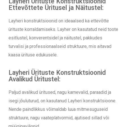
Layheri Ürituste Konstruktsioonid
Ettevõttete Üritusel ja Näitustel:
Layheri konstruktsioonid on ideaalsed ka ettevõtte
ürituste korraldamiseks. Layher on kasutatud neid toote
esitlustel, konverentsidel ja näitustel, pakkudes
turvalisi ja professionaalseid struktuure, mis aitavad
kaasa ürituse edukusele.
Layheri Ürituste Konstruktsioonid
Avalikud Üritustel:
Paljud avalikud üritused, nagu karnevalid, paraadid ja
isegi jõuluturud, on kasutanud Layheri konstruktsioone.
Nende paindlikkus võimaldab luua mitmesuguseid
struktuure, nagu vaateplatvormid, ajutised sillad või
müügipaviljonid.